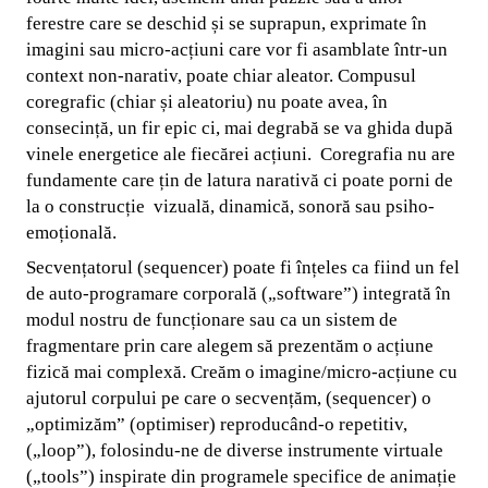
ferestre care se deschid și se suprapun, exprimate în
imagini sau micro-acțiuni care vor fi asamblate într-un
context non-narativ, poate chiar aleator. Compusul
coregrafic (chiar și aleatoriu) nu poate avea, în
consecință, un fir epic ci, mai degrabă se va ghida după
vinele energetice ale fiecărei acțiuni. Coregrafia nu are
fundamente care țin de latura narativă ci poate porni de
la o construcție vizuală, dinamică, sonoră sau psiho-
emoțională.
Secvențatorul (sequencer) poate fi înțeles ca fiind un fel
de auto-programare corporală („software”) integrată în
modul nostru de funcționare sau ca un sistem de
fragmentare prin care alegem să prezentăm o acțiune
fizică mai complexă. Creăm o imagine/micro-acțiune cu
ajutorul corpului pe care o secvențăm, (sequencer) o
„optimizăm” (optimiser) reproducând-o repetitiv,
(„loop”), folosindu-ne de diverse instrumente virtuale
(„tools”) inspirate din programele specifice de animație