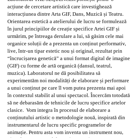
acțiune de cercetare artistică care investighează
interacțiunea dintre Arta GIF, Dans, Muzică și Teatru.
Orientarea estetică a atelierului de lucru se formulează
în jurul principiilor de creație specifice Artei GIF și
urmărim, pe întreaga derulare a lui, să găsim cele mai
organice soluții de a prezenta un conținut performativ,
live, într-un tipar estetic nou și original, rezultat prin
“încrucișarea genetică” a unui format digital de imagine
(GIF) cu forme de artă organică (dansul, teatrul,
muzica). Laboratorul ne dă posibilitatea să
experimentăm noi modalități de elaborare și performare
a unui conținut pe care îl vom putea prezenta mai apoi
în contextul stabilit al unui spectacol. Încercăm totodată
să ne debarasăm de tehnicile de lucru specifice artelor
clasice. Vom integra în procesul de elaborare a
conținutului artistic o metodologie nouă, inspirată din
instrumentarul de lucru specific programelor de
animație. Pentru asta vom inventa un instrument nou,