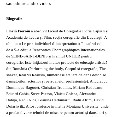
sau editare audio-video.
Biografie
Florin Fieroiu
a absolvit Liceul de Coregrafie Floria Capsali și
Academia de Teatru și Film, secția coregrafie din București. A
obtinut « Le prix individuel d’interpretation » în cadrul celei
de a 5-a ediții a Rencontres Chorégraphiques Internationales
de SEINE-SAINT-DENIS și Premiul UNITER pentru
coregrafie. Este inițiatorul multor proiecte de educație artistică
din România (Performing the body, Corpul și coregrafia, The
shaker, Real vs Realism, numeroase ateliere de dans deschise
dansatorilor, actorilor și persoanelor profesioniste). A lucrat cu
Dominique Bagouet, Christian Trouillas, Miriam Raducanu,
Eduard Gabia, Steve Paxton, Vlaicu Golcea, Alexandru
Dabija, Radu Nica, Gianina Carbunariu, Radu Afrim, David
Doiashvili,. A fost profesor invitat la Montana University, unde
a predat diverse tehnici de mișcare pentru actori și dansatori și