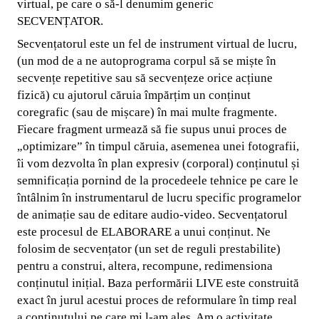
virtual, pe care o să-l denumim generic
SECVENȚATOR.
Secvențatorul este un fel de instrument virtual de lucru,
(un mod de a ne autoprograma corpul să se miște în
secvențe repetitive sau să secvențeze orice acțiune
fizică) cu ajutorul căruia împărțim un conținut
coregrafic (sau de mișcare) în mai multe fragmente.
Fiecare fragment urmează să fie supus unui proces de
„optimizare” în timpul căruia, asemenea unei fotografii,
îi vom dezvolta în plan expresiv (corporal) conținutul și
semnificația pornind de la procedeele tehnice pe care le
întâlnim în instrumentarul de lucru specific programelor
de animație sau de editare audio-video. Secvențatorul
este procesul de ELABORARE a unui conținut. Ne
folosim de secvențator (un set de reguli prestabilite)
pentru a construi, altera, recompune, redimensiona
conținutul inițial. Baza performării LIVE este construită
exact în jurul acestui proces de reformulare în timp real
a conținutului pe care mi l-am ales. Am o activitate