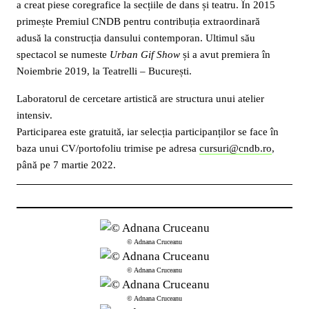
a creat piese coregrafice la secțiile de dans și teatru. În 2015
primește Premiul CNDB pentru contribuția extraordinară
adusă la construcția dansului contemporan. Ultimul său
spectacol se numeste
Urban Gif Show
și a avut premiera în
Noiembrie 2019, la Teatrelli – București.
Laboratorul de cercetare artistică are structura unui atelier
intensiv.
Participarea este gratuită, iar selecția participanților se face în
baza unui CV/portofoliu trimise pe adresa
cursuri@cndb.ro
,
până pe 7 martie 2022.
© Adnana Cruceanu
© Adnana Cruceanu
© Adnana Cruceanu