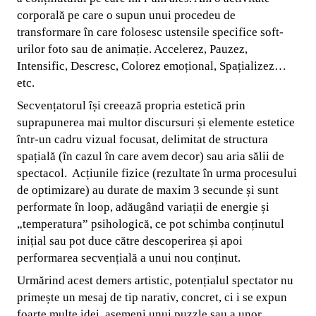
corporală pe care o supun unui procedeu de
transformare în care folosesc ustensile specifice soft-
urilor foto sau de animație. Accelerez, Pauzez,
Intensific, Descresc, Colorez emoțional, Spațializez…
etc.
Secvențatorul își creează propria estetică prin
suprapunerea mai multor discursuri și elemente estetice
într-un cadru vizual focusat, delimitat de structura
spațială (în cazul în care avem decor) sau aria sălii de
spectacol. Acțiunile fizice (rezultate în urma procesului
de optimizare) au durate de maxim 3 secunde și sunt
performate în loop, adăugând variații de energie și
„temperatura” psihologică, ce pot schimba conținutul
inițial sau pot duce către descoperirea și apoi
performarea secvențială a unui nou conținut.
Urmărind acest demers artistic, potențialul spectator nu
primește un mesaj de tip narativ, concret, ci i se expun
foarte multe idei, asemeni unui puzzle sau a unor