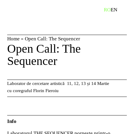
Skip
caută
RO
EN
to
content
Home
»
Open Call: The Sequencer
Open Call: The
Sequencer
Laborator de cercetare artistică
11, 12, 13 și 14 Martie
cu coregraful Florin Fieroiu
Info
Laboratorul THE SEQUENCER pornește printr-o