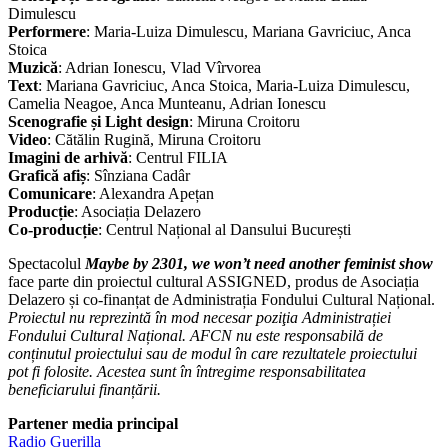
Dimulescu
Performere
: Maria-Luiza Dimulescu, Mariana Gavriciuc, Anca
Stoica
Muzică
: Adrian Ionescu, Vlad Vîrvorea
Text
: Mariana Gavriciuc, Anca Stoica, Maria-Luiza Dimulescu,
Camelia Neagoe, Anca Munteanu, Adrian Ionescu
Scenografie și Light design
: Miruna Croitoru
Video
: Cătălin Rugină, Miruna Croitoru
Imagini de arhivă
: Centrul FILIA
Grafică afiș
: Sînziana Cadâr
Comunicare
: Alexandra Apețan
Producție
: Asociația Delazero
Co-producție
: Centrul Național al Dansului București
Spectacolul
Maybe by 2301, we won’t need another feminist show
face parte din proiectul cultural ASSIGNED, produs de Asociația
Delazero și co-finanțat de Administrația Fondului Cultural Național.
Proiectul nu reprezintă în mod necesar poziţia Administrației
Fondului Cultural Național. AFCN nu este responsabilă de
conținutul proiectului sau de modul în care rezultatele proiectului
pot fi folosite. Acestea sunt în întregime responsabilitatea
beneficiarului finanțării.
Partener media principal
Radio Guerilla