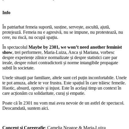
Info
În patriarhat femeia suportă, susține, servește, ascultă, ajută,
protejează. Femeia nu e agresivă, nu se impune, nu protestează, nu
cere, nu riscă, nu ocupă spațiu.
În spectacolul
Maybe by 2301, we won’t need another feminist
show
,
trei performere, Maria-Luiza, Anca și Mariana, vorbesc
despre experiențe zilnice normalizate și despre statistici care par
ireale, despre roluri contradictorii și norme intangibile propagate
subtil în societate.
Unele situații par familiare, altele sunt cel puțin inconfortabile. Unele
te pot amuza, altele te vor frustra. Este spațiul în care trăiesc femeile.
Haotic, absurd, opresiv și injust. Este în același timp un context în
care acționăm cu solidaritate, curaj și empatie.
Poate că în 2301 nu vom mai avea nevoie de un astfel de spectacol.
Deocamdată, suntem aici.
Concept și Coregrafie
: Camelia Neagoe & Maria-Luiza