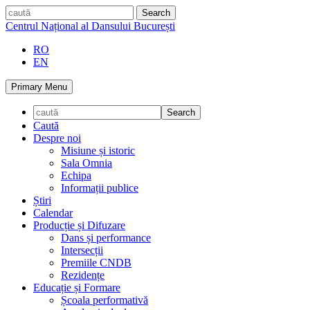
Skip
caută
to
Centrul Național al Dansului București
content
RO
EN
Primary Menu
Caută
Despre noi
Misiune și istoric
Sala Omnia
Echipa
Informații publice
Știri
Calendar
Producție și Difuzare
Dans și performance
Intersecții
Premiile CNDB
Rezidențe
Educație și Formare
Școala performativă