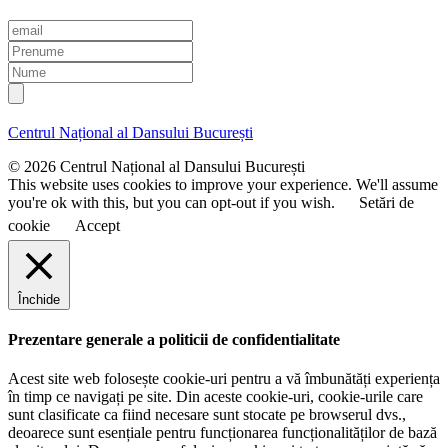
E
m
P
a
r
N
i
e
u
l
n
m
u
e
Centrul Național al Dansului București
m
e
© 2026 Centrul Național al Dansului București
This website uses cookies to improve your experience. We'll assume
you're ok with this, but you can opt-out if you wish.
Setări de
cookie
Accept
Închide
Prezentare generale a politicii de confidentialitate
Acest site web folosește cookie-uri pentru a vă îmbunătăți experiența
în timp ce navigați pe site. Din aceste cookie-uri, cookie-urile care
sunt clasificate ca fiind necesare sunt stocate pe browserul dvs.,
deoarece sunt esențiale pentru funcționarea funcționalităților de bază