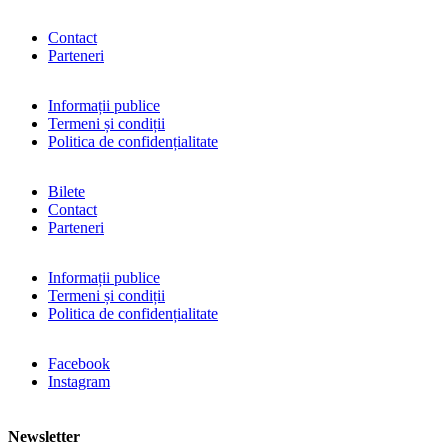
Contact
Parteneri
Informații publice
Termeni și condiții
Politica de confidențialitate
Bilete
Contact
Parteneri
Informații publice
Termeni și condiții
Politica de confidențialitate
Facebook
Instagram
Newsletter