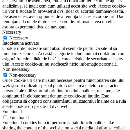
ale site-ului. De asemenea, folosim cookie-uri terțe care ne ajută să
analizăm și să înțelegem cum utilizați acest site web. Aceste cookie-
uri vor fi stocate în browserul dvs. doar cu acordul dumneavoastră.
De asemenea, aveți opțiunea de a renunța la aceste cookie-uri. Dar
renunțarea la unele dintre aceste cookie-uri poate avea un efect
asupra experienței dvs. de navigare.
Necessary
Necessary
Întotdeauna activate
Cookie-urile necesare sunt absolut esențiale pentru ca site-ul să
funcționeze corect. Această categorie include numai cookie-uri care
asigură funcționalități de bază și caracteristici de securitate ale site-
ului. Aceste cookie-uri nu stochează nicio informație personală.
Non-necessary
Non-necessary
Orice cookie-uri care nu sunt necesare pentru funcționarea site-ului
web și sunt utilizate special pentru colectarea datelor cu caracter
personal ale utilizatorului prin intermediul analitice, reclame, alte
conținuturi înglobate sunt denumite cookie-uri inutile. Este
obligatoriu să obțineți consimțământul utilizatorului înainte de a rula
aceste cookie-uri pe site-ul dvs. web.
Functional
Functional
Functional cookies help to perform certain functionalities like
sharing the content of the website on social media platforms, collect