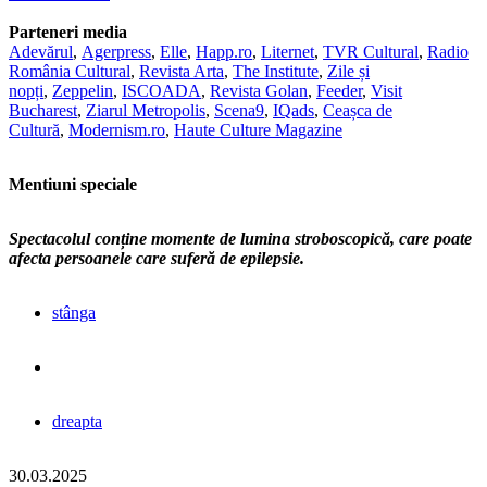
Parteneri media
Adevărul
,
Agerpress
,
Elle
,
Happ.ro
,
Liternet
,
TVR Cultural
,
Radio
România Cultural
,
Revista Arta
,
The Institute
,
Zile și
nopți
,
Zeppelin
,
ISCOADA
,
Revista Golan
,
Feeder
,
Visit
Bucharest
,
Ziarul Metropolis
,
Scena9
,
IQads
,
Ceașca de
Cultură
,
Modernism.ro
,
Haute Culture Magazine
Mentiuni speciale
Spectacolul conține momente de lumina stroboscopică, care poate
afecta persoanele care suferă de epilepsie.
stânga
dreapta
30.03.2025