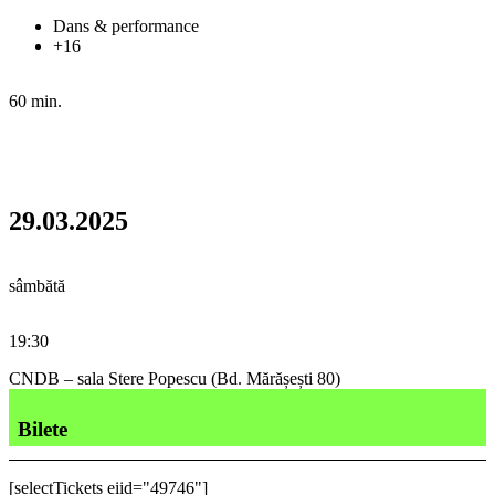
Dans & performance
+16
60 min.
29.03.2025
sâmbătă
19:30
CNDB – sala Stere Popescu (Bd. Mărășești 80)
Bilete
[selectTickets eiid="49746"]