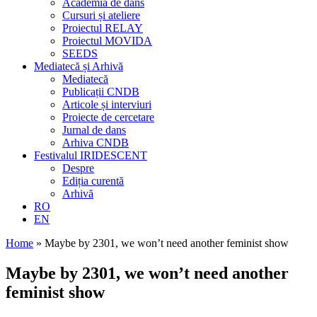
Academia de dans
Cursuri și ateliere
Proiectul RELAY
Proiectul MOVIDA
SEEDS
Mediatecă și Arhivă
Mediatecă
Publicații CNDB
Articole și interviuri
Proiecte de cercetare
Jurnal de dans
Arhiva CNDB
Festivalul IRIDESCENT
Despre
Ediția curentă
Arhivă
RO
EN
Home
»
Maybe by 2301, we won’t need another feminist show
Maybe by 2301, we won’t need another
feminist show