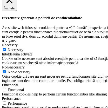
Închide
Prezentare generale a politicii de confidentialitate
Acest site web folosește cookie-uri pentru a vă îmbunătăți experiența în
sunt esențiale pentru funcționarea funcționalităților de bază ale site-u
în browserul dvs. doar cu acordul dumneavoastră. De asemenea, aveți op
navigare.
Necessary
Necessary
Întotdeauna activate
Cookie-urile necesare sunt absolut esențiale pentru ca site-ul să funcțio
cookie-uri nu stochează nicio informație personală.
Non-necessary
Non-necessary
Orice cookie-uri care nu sunt necesare pentru funcționarea site-ului web 
înglobate sunt denumite cookie-uri inutile. Este obligatoriu să obțineți
Functional
Functional
Functional cookies help to perform certain functionalities like sharing 
Performance
Performance
Performance cookies are used to understand and analyze the key perfor