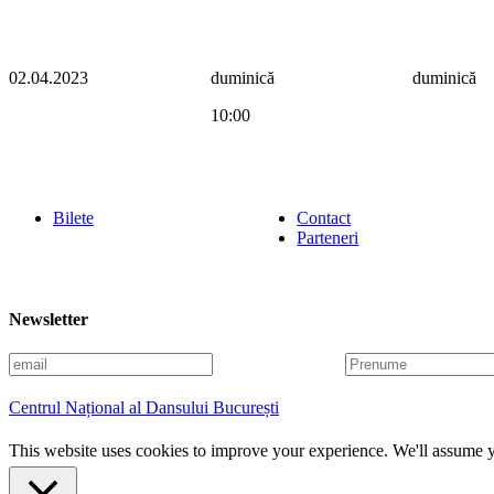
02.04.2023
duminică
duminică
10:00
Bilete
Contact
Parteneri
Newsletter
E
P
m
r
a
e
Centrul Național al Dansului București
i
n
l
u
This website uses cookies to improve your experience. We'll assume yo
m
e