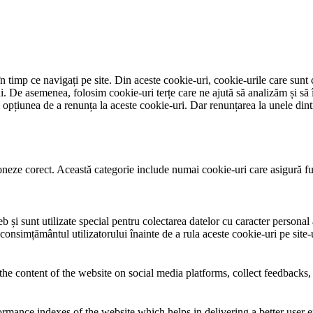
 timp ce navigați pe site. Din aceste cookie-uri, cookie-urile care sunt 
lui. De asemenea, folosim cookie-uri terțe care ne ajută să analizăm și să 
țiunea de a renunța la aceste cookie-uri. Dar renunțarea la unele dintr
neze corect. Această categorie include numai cookie-uri care asigură funcț
și sunt utilizate special pentru colectarea datelor cu caracter personal al
 consimțământul utilizatorului înainte de a rula aceste cookie-uri pe site
the content of the website on social media platforms, collect feedbacks, 
mance indexes of the website which helps in delivering a better user ex