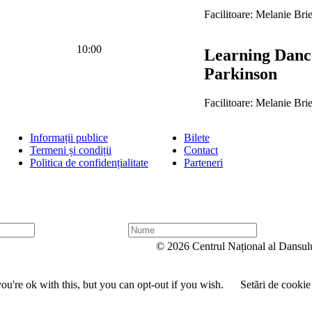
Facilitoare: Melanie Bri
10:00
Learning Danc
Parkinson
Facilitoare: Melanie Bri
Informații publice
Bilete
Termeni și condiții
Contact
Politica de confidențialitate
Parteneri
N
u
© 2026 Centrul Național al Dansul
m
e
u're ok with this, but you can opt-out if you wish.
Setări de cookie