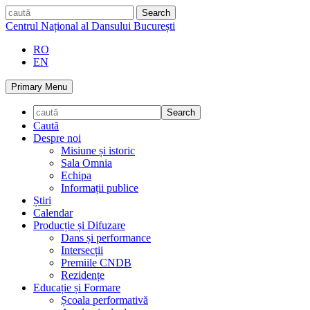
Skip
caută
to
Centrul Național al Dansului București
content
RO
EN
Primary Menu
Caută
Despre noi
Misiune și istoric
Sala Omnia
Echipa
Informații publice
Știri
Calendar
Producție și Difuzare
Dans și performance
Intersecții
Premiile CNDB
Rezidențe
Educație și Formare
Școala performativă