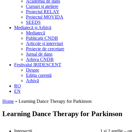
Academia de dans
Cursuri și ateliere
Proiectul RELAY
Proiectul MOVIDA
SEEDS
Mediatecă și Arhivă
Mediatecă
Publicații CNDB
Articole și interviuri
Proiecte de cercetare
Jurnal de dans
Arhiva CNDB
Festivalul IRIDESCENT
Despre
Ediția curentă
Arhivă
RO
EN
Home
»
Learning Dance Therapy for Parkinson
Learning Dance Therapy for Parkinson
Intersecții
1 și 2 aprilie – 