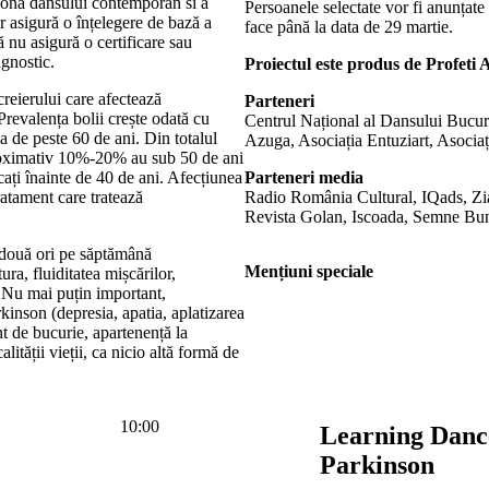
 zona dansului contemporan si a
Persoanele selectate vor fi anunțate
er asigură o înțelegere de bază a
face până la data de 29 martie.
ă nu asigură o certificare sau
agnostic.
Proiectul este produs de Profeti
reierului care afectează
Parteneri
evalența bolii crește odată cu
Centrul Național al Dansului Bucure
 de peste 60 de ani. Din totalul
Azuga, Asociația Entuziart, Asociaț
proximativ 10%-20% au sub 50 de ani
cați înainte de 40 de ani. Afecțiunea
Parteneri media
ratament care tratează
Radio România Cultural, IQads, Zi
Revista Golan, Iscoada, Semne Bu
e două ori pe săptămână
Mențiuni speciale
ura, fluiditatea mișcărilor,
i. Nu mai puțin important,
inson (depresia, apatia, aplatizarea
t de bucurie, apartenență la
lității vieții, ca nicio altă formă de
10:00
Learning Danc
Parkinson