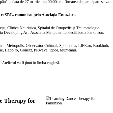
 până la data de 27 martie, ora 00:00, confirmarea de participare se va
 Art SRL, comunicat prin Asociația Entuziart.
ști, Clinica Neuristica, Spitalul de Ortopedie și Traumatologie
ia Developing Art, Asociația Mai puternici decât boala Parkinson.
arul Metropolis, Observator Cultural, Spotmedia, LIFE.ro, Bookhub,
ne, Happ.ro, Gonext, PRwave, Iqool, Munteanu.
Atelierul va fi ținut în limba engleză.
e Therapy for