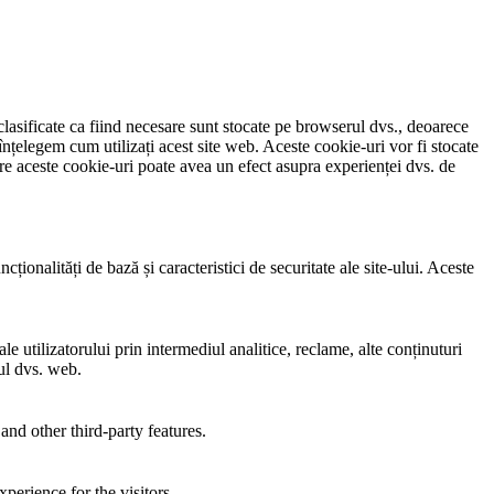
clasificate ca fiind necesare sunt stocate pe browserul dvs., deoarece
înțelegem cum utilizați acest site web. Aceste cookie-uri vor fi stocate
e aceste cookie-uri poate avea un efect asupra experienței dvs. de
ionalități de bază și caracteristici de securitate ale site-ului. Aceste
e utilizatorului prin intermediul analitice, reclame, alte conținuturi
-ul dvs. web.
and other third-party features.
perience for the visitors.