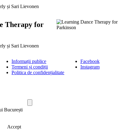
erly și Sari Lievonen
e Therapy for
erly și Sari Lievonen
Informații publice
Facebook
Termeni și condiții
Instagram
Politica de confidențialitate
ui București
Accept