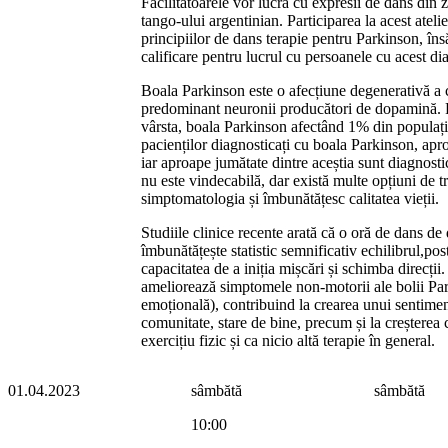
Facilitatoarele vor lucra cu expresii de dans din
tango-ului argentinian. Participarea la acest ateli
principiilor de dans terapie pentru Parkinson, îns
calificare pentru lucrul cu persoanele cu acest di
Boala Parkinson este o afecțiune degenerativă a c
predominant neuronii producători de dopamină. Pr
vârsta, boala Parkinson afectând 1% din populația
pacienților diagnosticați cu boala Parkinson, a
iar aproape jumătate dintre aceștia sunt diagnosti
nu este vindecabilă, dar există multe opțiuni de t
simptomatologia și îmbunătățesc calitatea vieții.
Studiile clinice recente arată că o oră de dans d
îmbunătățește statistic semnificativ echilibrul,post
capacitatea de a iniția mișcări și schimba direcți
ameliorează simptomele non-motorii ale bolii Park
emoțională), contribuind la crearea unui sentimen
comunitate, stare de bine, precum și la creșterea ca
exercițiu fizic și ca nicio altă terapie în general.
01.04.2023
sâmbătă
sâmbătă
10:00