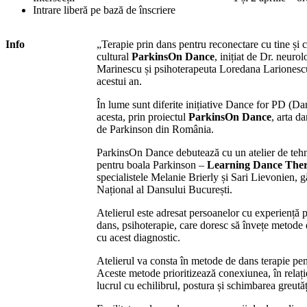
Intrare liberă pe bază de înscriere
Info
„Terapie prin dans pentru reconectare cu tine și cu
cultural
ParkinsOn Dance
, inițiat de Dr. neuro
Marinescu și psihoterapeuta Loredana Larionescu,
acestui an.
În lume sunt diferite inițiative Dance for PD (Da
acesta, prin proiectul
ParkinsOn Dance
, arta d
de Parkinson din România.
ParkinsOn Dance debutează cu un atelier de tehni
pentru boala Parkinson –
Learning Dance Ther
specialistele Melanie Brierly și Sari Lievonien
Național al Dansului București.
Atelierul este adresat persoanelor cu experiență p
dans, psihoterapie, care doresc să învețe metode 
cu acest diagnostic.
Atelierul va consta în metode de dans terapie pe
Aceste metode prioritizează conexiunea, în relație 
lucrul cu echilibrul, postura și schimbarea greutăți