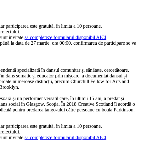
ar participarea este gratuită, în limita a 10 persoane.
roiectului.
sunt invitate
să completeze formularul disponibil AICI
.
 până la data de 27 martie, ora 00:00, confirmarea de participare se va
pendentă specializată în dansul comunitar și sănătate, cercetătoare,
re în dans somatic și educator prin mișcare, a documentat dansul și
cordate numeroase distincții, precum Churchill Fellow for Arts and
Brooklyn.
soară și un performer versatil care, în ultimii 15 ani, a predat și
ans social în Glasgow, Scoția. În 2018 Creative Scotland îi acordă o
licată pentru predarea tango-ului către persoane cu boala Parkinson.
ar participarea este gratuită, în limita a 10 persoane.
roiectului.
sunt invitate
să completeze formularul disponibil AICI
.