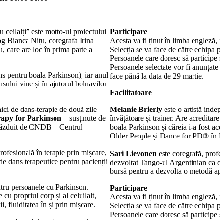
 ceilalți” este motto-ul proiectului
Participare
log Bianca Nițu, coregrafa Irina
Acesta va fi ținut în limba engleză, i
 care are loc în prima parte a
Selecția se va face de către echipa p
Persoanele care doresc să participe 
Persoanele selectate vor fi anunțate
ns pentru boala Parkinson), iar anul
face până la data de 29 martie.
ansului vine și în ajutorul bolnavilor
Facilitatoare
ci de dans-terapie de două zile
Melanie Brierly
este o artistă inde
apy for Parkinson
– susținute de
învățătoare și trainer. Are acredita
, găzduit de CNDB – Centrul
boala Parkinson și căreia i-a fost a
Older People și Dance for PD® în 
rofesională în terapie prin mișcare,
Sari Lievonen
este coregrafă, profe
de dans terapeutice pentru pacienții
dezvoltat Tango-ul Argentinian ca d
bursă pentru a dezvolta o metodă ap
ntru persoanele cu Parkinson.
Participare
cu propriul corp și al celuilalt,
Acesta va fi ținut în limba engleză, i
i, fluiditatea în și prin mișcare.
Selecția se va face de către echipa p
Persoanele care doresc să participe 