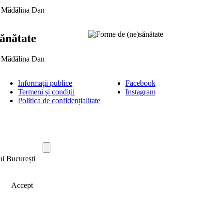
u Mădălina Dan
ănătate
u Mădălina Dan
Informații publice
Facebook
Termeni și condiții
Instagram
Politica de confidențialitate
ui București
Accept