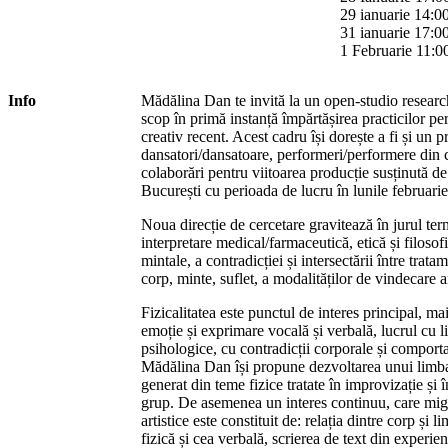
29 ianuarie 14:0
31 ianuarie 17:0
1 Februarie 11:0
Info
Mădălina Dan te invită la un open-studio research
scop în primă instanță împărtășirea practicilor pe
creativ recent. Acest cadru își dorește a fi și un pr
dansatori/dansatoare, performeri/performere din 
colaborări pentru viitoarea producție susținută d
București cu perioada de lucru în lunile februarie,
Noua direcție de cercetare gravitează în jurul t
interpretare medical/farmaceutică, etică și filosofic
mintale, a contradicției și intersectării între trat
corp, minte, suflet, a modalităților de vindecare 
Fizicalitatea este punctul de interes principal, mai
emoție și exprimare vocală și verbală, lucrul cu limi
psihologice, cu contradicții corporale și compor
Mădălina Dan își propune dezvoltarea unui limbaj
generat din teme fizice tratate în improvizație și î
grup. De asemenea un interes continuu, care migr
artistice este constituit de: relația dintre corp și 
fizică și cea verbală, scrierea de text din experienț