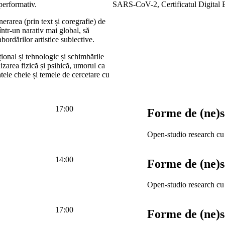
/performativ.
SARS-CoV-2, Certificatul Digital E
nerarea (prin text și coregrafie) de
 într-un narativ mai global, să
bordărilor artistice subiective.
țional și tehnologic și schimbările
zarea fizică și psihică, umorul ca
ntele cheie și temele de cercetare cu
17:00
Forme de (ne)s
Open-studio research c
14:00
Forme de (ne)s
Open-studio research c
17:00
Forme de (ne)s