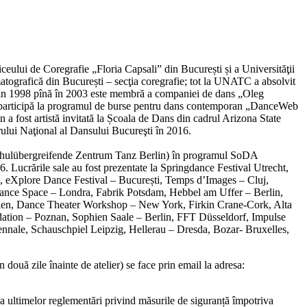
iceului de Coregrafie „Floria Capsali” din București și a Universităţii
atografică din București – secţia coregrafie; tot la UNATC a absolvit
 Din 1998 pînă în 2003 este membră a companiei de dans „Oleg
participă la programul de burse pentru dans contemporan „DanceWeb
a fost artistă invitată la Școala de Dans din cadrul Arizona State
trului Naţional al Dansului Bucureşti în 2016.
chulübergreifende Zentrum Tanz Berlin) în programul SoDA
Lucrările sale au fost prezentate la Springdance Festival Utrecht,
 eXplore Dance Festival – București, Temps d’Images – Cluj,
nce Space – Londra, Fabrik Potsdam, Hebbel am Uffer – Berlin,
ien, Dance Theater Workshop – New York, Firkin Crane-Cork, Alta
dation – Poznan, Sophien Saale – Berlin, FFT Düsseldorf, Impulse
nnale, Schauschpiel Leipzig, Hellerau – Dresda, Bozar- Bruxelles,
n două zile înainte de atelier) se face prin email la adresa:
a ultimelor reglementări privind măsurile de siguranță împotriva