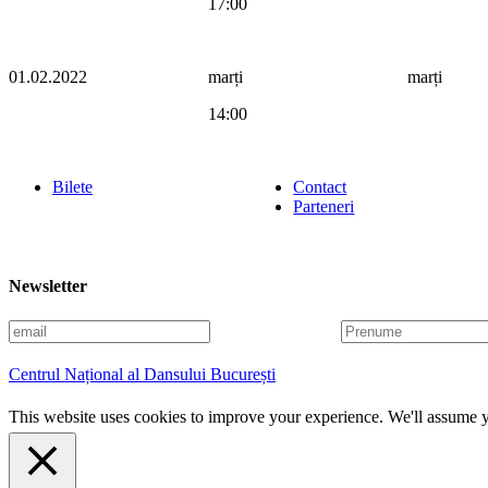
17:00
01.02.2022
marți
marți
14:00
Bilete
Contact
Parteneri
Newsletter
E
P
m
r
a
e
Centrul Național al Dansului București
i
n
l
u
This website uses cookies to improve your experience. We'll assume yo
m
e