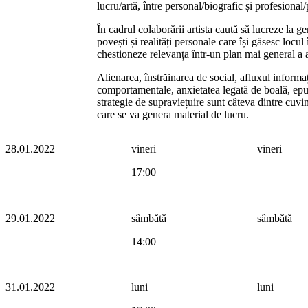
lucru/artă, între personal/biografic și profesional
În cadrul colaborării artista caută să lucreze la ge
povești și realități personale care își găsesc locul
chestioneze relevanța într-un plan mai general a a
Alienarea, înstrăinarea de social, afluxul informa
comportamentale, anxietatea legată de boală, epui
strategie de supraviețuire sunt câteva dintre cuvi
care se va genera material de lucru.
28.01.2022
vineri
vineri
17:00
29.01.2022
sâmbătă
sâmbătă
14:00
31.01.2022
luni
luni