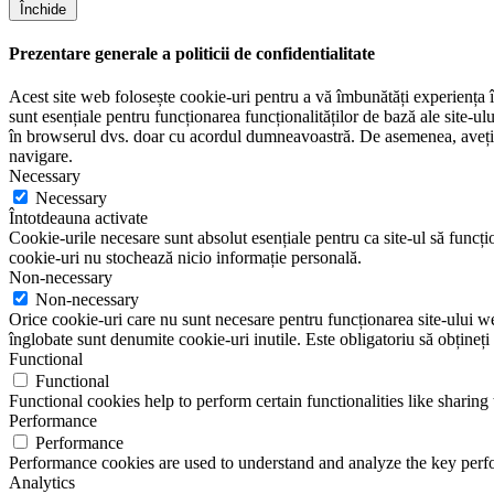
Închide
Prezentare generale a politicii de confidentialitate
Acest site web folosește cookie-uri pentru a vă îmbunătăți experiența în
sunt esențiale pentru funcționarea funcționalităților de bază ale site-u
în browserul dvs. doar cu acordul dumneavoastră. De asemenea, aveți op
navigare.
Necessary
Necessary
Întotdeauna activate
Cookie-urile necesare sunt absolut esențiale pentru ca site-ul să funcțio
cookie-uri nu stochează nicio informație personală.
Non-necessary
Non-necessary
Orice cookie-uri care nu sunt necesare pentru funcționarea site-ului web 
înglobate sunt denumite cookie-uri inutile. Este obligatoriu să obțineți
Functional
Functional
Functional cookies help to perform certain functionalities like sharing 
Performance
Performance
Performance cookies are used to understand and analyze the key perfor
Analytics