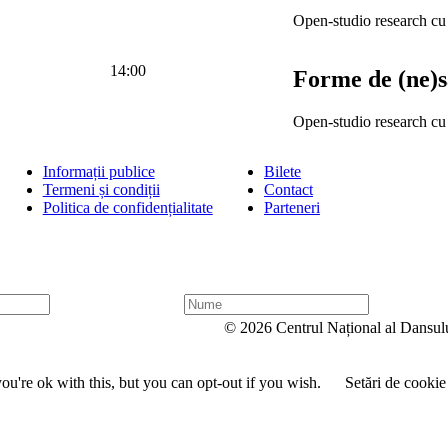
Open-studio research c
14:00
Forme de (ne)s
Open-studio research c
Informații publice
Bilete
Termeni și condiții
Contact
Politica de confidențialitate
Parteneri
N
u
© 2026 Centrul Național al Dansul
m
e
u're ok with this, but you can opt-out if you wish.
Setări de cookie