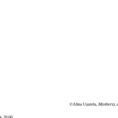
©Alina Ușurelu,
M(others
),
0- 20:00