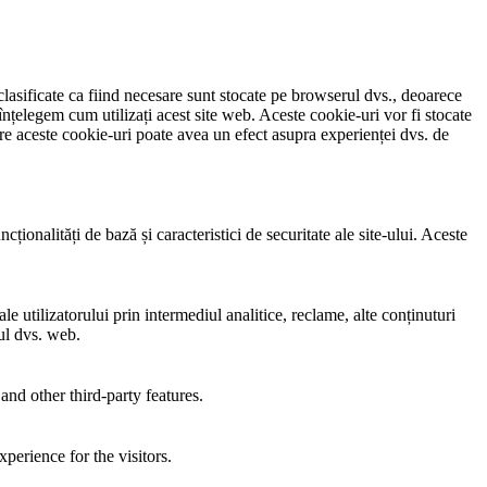
clasificate ca fiind necesare sunt stocate pe browserul dvs., deoarece
înțelegem cum utilizați acest site web. Aceste cookie-uri vor fi stocate
e aceste cookie-uri poate avea un efect asupra experienței dvs. de
ionalități de bază și caracteristici de securitate ale site-ului. Aceste
e utilizatorului prin intermediul analitice, reclame, alte conținuturi
-ul dvs. web.
and other third-party features.
perience for the visitors.