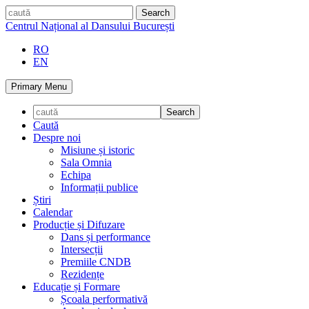
Skip
caută
to
Centrul Național al Dansului București
content
RO
EN
Primary Menu
Caută
Despre noi
Misiune și istoric
Sala Omnia
Echipa
Informații publice
Știri
Calendar
Producție și Difuzare
Dans și performance
Intersecții
Premiile CNDB
Rezidențe
Educație și Formare
Școala performativă