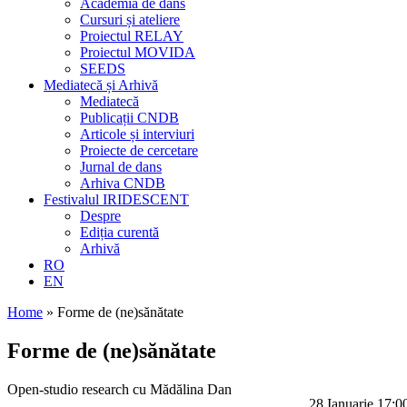
Academia de dans
Cursuri și ateliere
Proiectul RELAY
Proiectul MOVIDA
SEEDS
Mediatecă și Arhivă
Mediatecă
Publicații CNDB
Articole și interviuri
Proiecte de cercetare
Jurnal de dans
Arhiva CNDB
Festivalul IRIDESCENT
Despre
Ediția curentă
Arhivă
RO
EN
Home
»
Forme de (ne)sănătate
Forme de (ne)sănătate
Open-studio research cu Mădălina Dan
28 Ianuarie 17:0