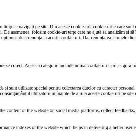
 timp ce navigați pe site. Din aceste cookie-uri, cookie-urile care sunt 
lui. De asemenea, folosim cookie-uri terțe care ne ajută să analizăm și să 
țiunea de a renunța la aceste cookie-uri. Dar renunțarea la unele dintr
neze corect. Această categorie include numai cookie-uri care asigură funcț
și sunt utilizate special pentru colectarea datelor cu caracter personal al
 consimțământul utilizatorului înainte de a rula aceste cookie-uri pe site
the content of the website on social media platforms, collect feedbacks, 
mance indexes of the website which helps in delivering a better user ex