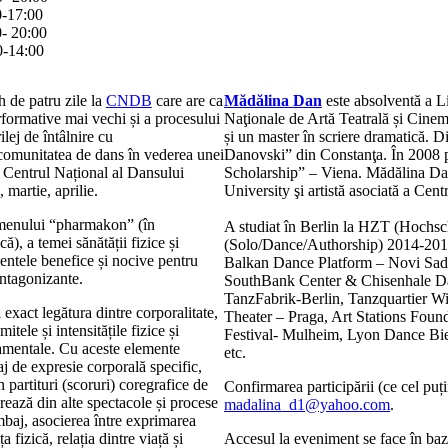
0-17:00
0- 20:00
0-14:00
 de patru zile la
CNDB
care are ca
Mădălina Dan
este absolventă a L
rformative mai vechi și a procesului
Naţionale de Artă Teatrală și Cinem
ilej de întâlnire cu
și un master în scriere dramatică.
comunitatea de dans în vederea unei
Danovski” din Constanţa. În 2008 
e Centrul Național al Dansului
Scholarship” – Viena. Mădălina Dan 
 martie, aprilie.
University şi artistă asociată a Cen
ermenului “pharmakon” (în
A studiat în Berlin la HZT (Hochs
ă), a temei sănătății fizice și
(Solo/Dance/Authorship) 2014-2016. 
amentele benefice și nocive pentru
Balkan Dance Platform – Novi Sad,
antagonizante.
SouthBank Center & Chisenhale Da
TanzFabrik-Berlin, Tanzquartier W
 exact legătura dintre corporalitate,
Theater – Praga, Art Stations Foun
tele și intensitățile fizice și
Festival- Mulheim, Lyon Dance Bie
tamentale. Cu aceste elemente
etc.
 de expresie corporală specific,
n partituri (scoruri) coregrafice de
Confirmarea participării (ce cel puți
ează din alte spectacole și procese
madalina_d1@yahoo.com
.
limbaj, asocierea între exprimarea
a fizică, relația dintre viață și
Accesul la eveniment se face în baz