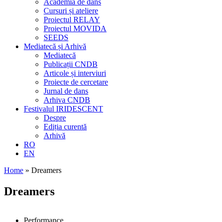
Academia de dans
Cursuri și ateliere
Proiectul RELAY
Proiectul MOVIDA
SEEDS
Mediatecă și Arhivă
Mediatecă
Publicații CNDB
Articole și interviuri
Proiecte de cercetare
Jurnal de dans
Arhiva CNDB
Festivalul IRIDESCENT
Despre
Ediția curentă
Arhivă
RO
EN
Home
»
Dreamers
Dreamers
Performance