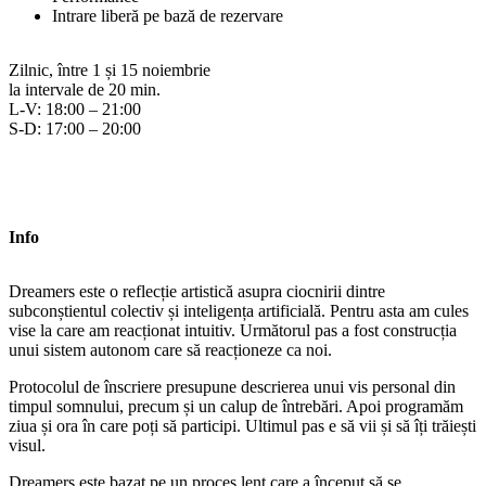
Intrare liberă pe bază de rezervare
Zilnic, între 1 și 15 noiembrie
la intervale de 20 min.
L-V: 18:00 – 21:00
S-D: 17:00 – 20:00
Info
Dreamers este o reflecție artistică asupra ciocnirii dintre
subconștientul colectiv și inteligența artificială. Pentru asta am cules
vise la care am reacționat intuitiv. Următorul pas a fost construcția
unui sistem autonom care să reacționeze ca noi.
Protocolul de înscriere presupune descrierea unui vis personal din
timpul somnului, precum și un calup de întrebări. Apoi programăm
ziua și ora în care poți să participi. Ultimul pas e să vii și să îți trăiești
visul.
Dreamers este bazat pe un proces lent care a început să se