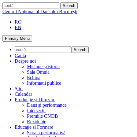
Skip
caută
to
Centrul Național al Dansului București
content
RO
EN
Primary Menu
Caută
Despre noi
Misiune și istoric
Sala Omnia
Echipa
Informații publice
Știri
Calendar
Producție și Difuzare
Dans și performance
Intersecții
Premiile CNDB
Rezidențe
Educație și Formare
Școala performativă