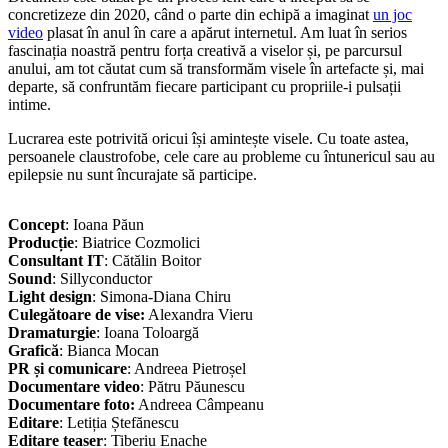
concretizeze din 2020, când o parte din echipă a imaginat
un joc
video
plasat în anul în care a apărut internetul. Am luat în serios
fascinația noastră pentru forța creativă a viselor și, pe parcursul
anului, am tot căutat cum să transformăm visele în artefacte și, mai
departe, să confruntăm fiecare participant cu propriile-i pulsații
intime.
Lucrarea este potrivită oricui își amintește visele. Cu toate astea,
persoanele claustrofobe, cele care au probleme cu întunericul sau au
epilepsie nu sunt încurajate să participe.
Concept
: Ioana Păun
Producție
: Biatrice Cozmolici
Consultant IT
: Cătălin Boitor
Sound
: Sillyconductor
Light design
: Simona-Diana Chiru
Culegătoare de vise:
Alexandra Vieru
Dramaturgie
: Ioana Toloargă
Grafică
: Bianca Mocan
PR și comunicare
: Andreea Pietroșel
Documentare video
: Pătru Păunescu
Documentare foto:
Andreea Câmpeanu
Editare
: Letiția Ștefănescu
Editare teaser
: Tiberiu Enache