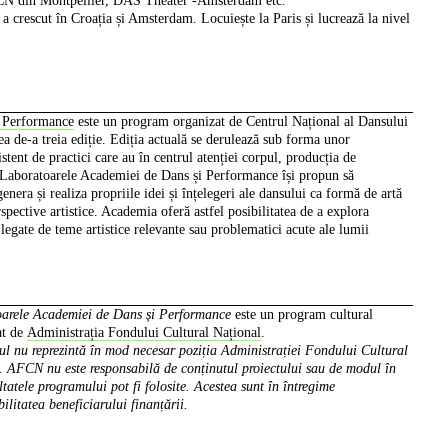
CCN din Montpellier, DAS Theater -Amsterdam etc.
a crescut în Croația și Amsterdam. Locuiește la Paris și lucrează la nivel
i Performance
este un program organizat de Centrul Național al Dansului
a de-a treia ediție. Ediția actuală se derulează sub forma unor
tent de practici care au în centrul atenției corpul, producția de
 Laboratoarele Academiei de Dans și Performance își propun să
genera și realiza propriile idei și înțelegeri ale dansului ca formă de artă
rspective artistice. Academia oferă astfel posibilitatea de a explora
e legate de teme artistice relevante sau problematici acute ale lumii
arele Academiei de Dans și Performance
este un program cultural
at de
Administrația Fondului Cultural Național
.
l nu reprezintă în mod necesar poziția Administrației Fondului Cultural
. AFCN nu este responsabilă de conținutul proiectului sau de modul în
ltatele programului pot fi folosite. Acestea sunt în întregime
ilitatea beneficiarului finanțării.