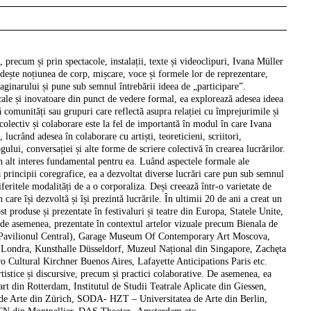
, precum și prin spectacole, instalații, texte și videoclipuri,
Ivana Müller
dește noțiunea de corp, mișcare, voce și formele lor de reprezentare,
maginarului și pune sub semnul întrebării ideea de „participare”.
icale și inovatoare din punct de vedere formal, ea explorează adesea ideea
 comunități sau grupuri care reflectă asupra relației cu împrejurimile și
colectiv și colaborare este la fel de importantă în modul în care Ivana
, lucrând adesea în colaborare cu artiști, teoreticieni, scriitori,
ului, conversației și alte forme de scriere colectivă în crearea lucrărilor.
un alt interes fundamental pentru ea. Luând aspectele formale ale
ca principii coregrafice, ea a dezvoltat diverse lucrări care pun sub semnul
iferitele modalități de a o corporaliza. Deși creează într-o varietate de
n care își dezvoltă și își prezintă lucrările. În ultimii 20 de ani a creat un
 produse și prezentate în festivaluri și teatre din Europa, Statele Unite,
t, de asemenea, prezentate în contextul artelor vizuale precum Bienala de
ă, Pavilionul Central), Garage Museum Of Contemporary Art Moscova,
Londra, Kunsthalle Düsseldorf, Muzeul Național din Singapore, Zachęta
o Cultural Kirchner Buenos Aires, Lafayette Anticipations Paris etc.
tistice și discursive, precum și practici colaborative. De asemenea, ea
art din Rotterdam, Institutul de Studii Teatrale Aplicate din Giessen,
a de Arte din Zürich, SODA- HZT – Universitatea de Arte din Berlin,