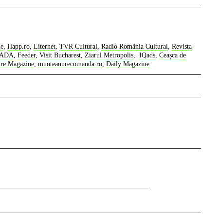
le
,
Happ.ro
,
Liternet
,
TVR Cultural
,
Radio România Cultural
,
Revista
OADA
,
Feeder
,
Visit Bucharest
,
Ziarul Metropolis
,
IQads
,
Ceașca de
ure Magazine
,
munteanurecomanda.ro
,
Daily Magazine
dreapta
Facebook
Instagram