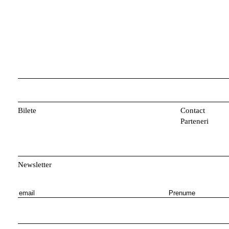
Bilete
Contact
Parteneri
Newsletter
E
P
m
r
a
e
i
n