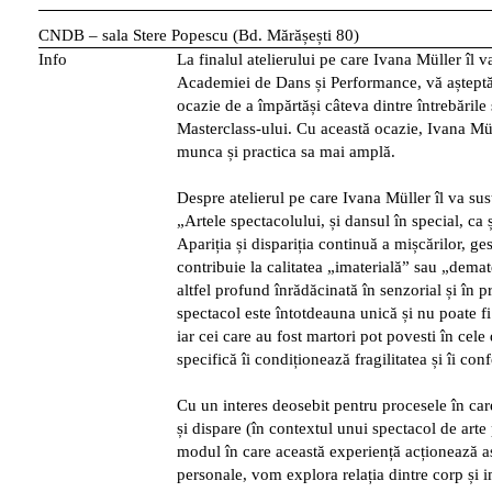
CNDB – sala Stere Popescu (Bd. Mărășești 80)
Info
La finalul atelierului pe care Ivana Müller îl 
Academiei de Dans și Performance, vă așteptăm
ocazie de a împărtăși câteva dintre întrebările 
Masterclass-ului. Cu această ocazie, Ivana Mü
munca și practica sa mai amplă.
Despre atelierul pe care Ivana Müller îl va susț
„Artele spectacolului, și dansul în special, ca 
Apariția și dispariția continuă a mișcărilor, gest
contribuie la calitatea „imaterială” sau „demat
altfel profund înrădăcinată în senzorial și în 
spectacol este întotdeauna unică și nu poate fi
iar cei care au fost martori pot povesti în cele
specifică îi condiționează fragilitatea și îi con
Cu un interes deosebit pentru procesele în ca
și dispare (în contextul unui spectacol de arte 
modul în care această experiență acționează a
personale, vom explora relația dintre corp și