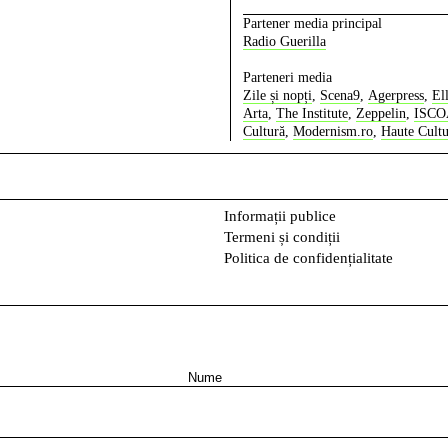
Partener media principal
Radio Guerilla
Parteneri media
Zile și nopți
,
Scena9
,
Agerpress
,
El
Arta
,
The Institute
,
Zeppelin
,
ISC
Cultură
,
Modernism.ro
,
Haute Cult
Informații publice
Termeni și condiții
Politica de confidențialitate
N
u
m
e