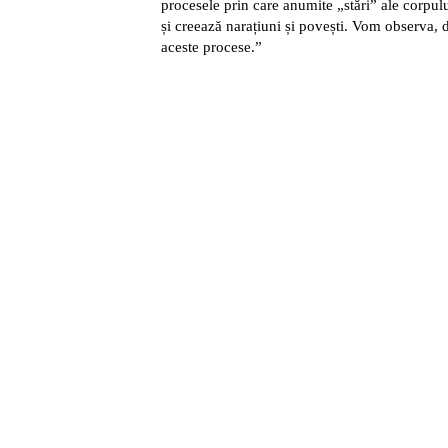
procesele prin care anumite „stări” ale corpulu
și creează narațiuni și povești. Vom observa, 
aceste procese.”