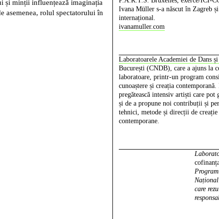
P.A.R.T.S. Bruxelles, exerce/ICI-
i și minții influențează imaginația
Ivana Müller s-a născut în Zagreb și 
de asemenea, rolul spectatorului în
internațional.
ivanamuller.com
Laboratoarele Academiei de Dans ș
București (CNDB), care a ajuns la ce
laboratoare, printr-un program consis
cunoaștere și creația contemporană.
pregătească intensiv artiști care pot 
și de a propune noi contribuții și pe
tehnici, metode și direcții de creați
contemporane.
Laborato
cofinanț
Programu
Național
care rezu
responsab