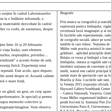
Biografie
va susține în cadrul Laboratoarelor
 la o întâlnire informală, o
Prin munca sa coregrafică și teatrală
și materialele dezvoltate în cadrul
explorează poetica limbajului, regân
ller va vorbi, de asemenea, despre
revizitează locul imaginației și al i
În lucrările sale experimentale, rad
de coregrafie socială, aduce pe scenă
mediile în care trăiesc. Noțiunea de 
ine între 16 și 20 februarie:
Müller vede practica artistică în sine
și viața însăși, sunt efemere.
grădinari…aplicând principiile dialog
urilor, respirațiilor, privirilor…
Relația cu vocea și limbajul a fost 
erializată” a acestei forme de artă,
limbajului, sintaxa și regulile sale 
prezența fizică. Experiența unui
întrebării noțiunea de convenție și d
 repetată. Este acolo, apoi dispare,
medii, teatrul este cadrul principal î
număr mare de spectacole care au fost
 din urmă despre el. Această calitate
Brazilia și Asia. Lucrările sale sun
feră o mare forță.
la Veneția 2015 (expoziție oficial
Hayward Gallery/Southbank Center 
re un gând, un gest, un corp apare
– Galeria Națională, Varșovia, Centr
performative, în special) și pentru
Ivana Müller organizează întâlniri ar
supra memoriei colective și
predă frecvent la: Institutul Piet Zw
Universitatea Paris 8, Universitate
 imaginație/imaginar. Vom observa