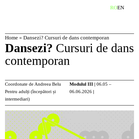
Skip
caută
RO
EN
to
content
Home
»
Dansezi? Cursuri de dans contemporan
Dansezi?
Cursuri de dans
contemporan
Coordonate de Andreea Belu
Modulul III
|
06.05 –
Pentru adulți (începători și
06.06.2026
|
intermediari)