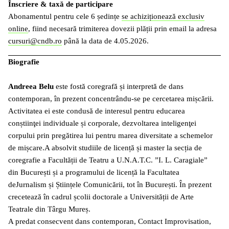
Înscriere & taxă de participare
Abonamentul pentru cele 6 ședințe
se achiziționează exclusiv
online
, fiind necesară trimiterea dovezii plății prin email la adresa
cursuri@cndb.ro
până la data de 4.05.2026.
Biografie
Andreea Belu
este fostă coregrafă și interpretă de dans
contemporan, în prezent concentrându-se pe cercetarea mișcării.
Activitatea ei este condusă de interesul pentru educarea
conștiinţei individuale și corporale, dezvoltarea inteligenţei
corpului prin pregătirea lui pentru marea diversitate a schemelor
de mișcare.A absolvit studiile de licență și master la secția de
coregrafie a Facultății de Teatru a U.N.A.T.C. ”I. L. Caragiale”
din București și a programului de licență la Facultatea
deJurnalism și Științele Comunicării, tot în București. În prezent
crecetează în cadrul școlii doctorale a Universității de Arte
Teatrale din Târgu Mureș.
A predat consecvent dans contemporan, Contact Improvisation,