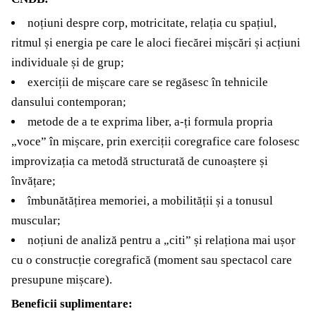
noțiuni despre corp, motricitate, relația cu spațiul,
ritmul și energia pe care le aloci fiecărei mișcări și acțiuni
individuale și de grup;
exerciții de mișcare care se regăsesc în tehnicile
dansului contemporan;
metode de a te exprima liber, a-ți formula propria
„voce” în mișcare, prin exerciții coregrafice care folosesc
improvizația ca metodă structurată de cunoaștere și
învățare;
îmbunătățirea memoriei, a mobilității și a tonusul
muscular;
noțiuni de analiză pentru a „citi” și relaționa mai ușor
cu o construcție coregrafică (moment sau spectacol care
presupune mișcare).
Beneficii suplimentare: