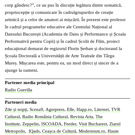
corp gândesc?”, ce au pus în discuție legătura dintre somatică,
propriocepție și comunicare în cadrulgrupurilor de creație
artistică și a celor de amatori ai mișcării. În prezent este profesor
în cadrul programelor educative ale Centrului Național al
Dansului București (Academia de Dans și Performance și Școala
Performativă pentru Copii) și în cadrul Școlii de Film, proiect
educațional demarat de regizorul Florin Șerban și doctorand la
Școala Doctorală a Universității de Arte Teatrale din Târgu
Mureș. Mișcarea este, pentru ea, un mod direct și sincer de a
ajunge la oameni.
Partener media principal
Radio Guerilla
Parteneri media
Zile și nopți
,
Scena9
,
Agerpress
,
Elle
,
Happ.ro
,
Liternet
,
TVR
Cultural
,
Radio România Cultural
,
Revista Arta
,
The
Institute
,
Zeppelin
,
ISCOADA
,
Feeder
,
Visit Bucharest
,
Ziarul
Metropolis
,
IQads
,
Ceașca de Cultură
,
Modernism.ro
,
Haute