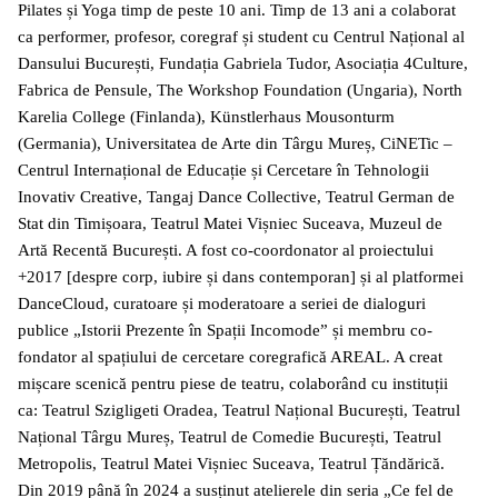
Pilates și Yoga timp de peste 10 ani. Timp de 13 ani a colaborat
ca performer, profesor, coregraf și student cu Centrul Național al
Dansului București, Fundația Gabriela Tudor, Asociația 4Culture,
Fabrica de Pensule, The Workshop Foundation (Ungaria), North
Karelia College (Finlanda), Künstlerhaus Mousonturm
(Germania), Universitatea de Arte din Târgu Mureș, CiNETic –
Centrul Internațional de Educație și Cercetare în Tehnologii
Inovativ Creative, Tangaj Dance Collective, Teatrul German de
Stat din Timișoara, Teatrul Matei Vișniec Suceava, Muzeul de
Artă Recentă București. A fost co-coordonator al proiectului
+2017 [despre corp, iubire și dans contemporan] și al platformei
DanceCloud, curatoare și moderatoare a seriei de dialoguri
publice „Istorii Prezente în Spații Incomode” și membru co-
fondator al spațiului de cercetare coregrafică AREAL. A creat
mișcare scenică pentru piese de teatru, colaborând cu instituții
ca: Teatrul Szigligeti Oradea, Teatrul Național București, Teatrul
Național Târgu Mureș, Teatrul de Comedie București, Teatrul
Metropolis, Teatrul Matei Vișniec Suceava, Teatrul Țăndărică.
Din 2019 până în 2024 a susținut atelierele din seria „Ce fel de