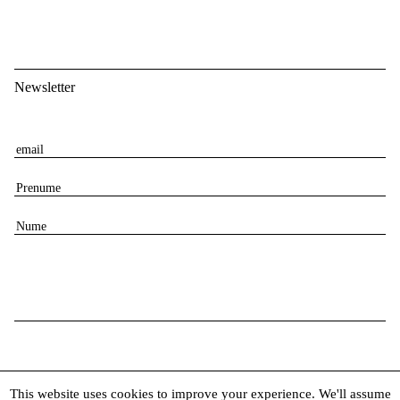
Newsletter
E
m
P
a
r
i
N
e
l
u
n
m
u
e
m
e
This website uses cookies to improve your experience. We'll assume