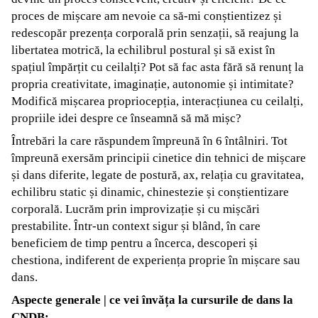
proces de mișcare am nevoie ca să-mi conștientizez și
redescopăr prezența corporală prin senzații, să reajung la
libertatea motrică, la echilibrul postural și să exist în
spațiul împărțit cu ceilalți? Pot să fac asta fără să renunț la
propria creativitate, imaginație, autonomie și intimitate?
Modifică mișcarea propriocepția, interacțiunea cu ceilalți,
propriile idei despre ce înseamnă să mă mișc?
Întrebări la care răspundem împreună în 6 întâlniri. Tot
împreună exersăm principii cinetice din tehnici de mișcare
și dans diferite, legate de postură, ax, relația cu gravitatea,
echilibru static și dinamic, chinestezie și conștientizare
corporală. Lucrăm prin improvizație și cu mișcări
prestabilite. Într-un context sigur și blând, în care
beneficiem de timp pentru a încerca, descoperi și
chestiona, indiferent de experiența proprie în mișcare sau
dans.
Aspecte generale | ce vei învăța la cursurile de dans la
CNDB: