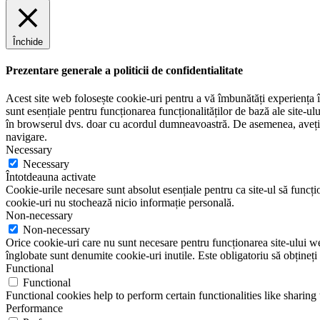
e
Închide
Prezentare generale a politicii de confidentialitate
Acest site web folosește cookie-uri pentru a vă îmbunătăți experiența în
sunt esențiale pentru funcționarea funcționalităților de bază ale site-u
în browserul dvs. doar cu acordul dumneavoastră. De asemenea, aveți op
navigare.
Necessary
Necessary
Întotdeauna activate
Cookie-urile necesare sunt absolut esențiale pentru ca site-ul să funcțio
cookie-uri nu stochează nicio informație personală.
Non-necessary
Non-necessary
Orice cookie-uri care nu sunt necesare pentru funcționarea site-ului web 
înglobate sunt denumite cookie-uri inutile. Este obligatoriu să obțineți
Functional
Functional
Functional cookies help to perform certain functionalities like sharing 
Performance