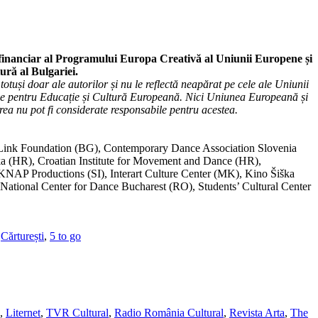
 financiar al Programului Europa Creativă al Uniunii Europene și
ură al Bulgariei.
totuși doar ale autorilor și nu le reflectă neapărat pe cele ale Uniunii
ve pentru Educație și Cultură Europeană. Nici Uniunea Europeană și
rea nu pot fi considerate responsabile pentru acestea.
Link Foundation (BG), Contemporary Dance Association Slovenia
eka (HR), Croatian Institute for Movement and Dance (HR),
Productions (SI), Interart Culture Center (MK), Kino Šiška
 National Center for Dance Bucharest (RO), Students’ Cultural Center
,
Cărturești
,
5 to go
,
Liternet
,
TVR Cultural
,
Radio România Cultural
,
Revista Arta
,
The