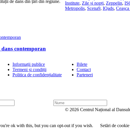
uții de dans din țări din regiune.
Institute
,
Zile și nopți
,
Zeppelin
,
I
Metropolis
,
Scena9
,
IQads
,
Ceașca 
e dans contemporan
Informații publice
Bilete
Termeni și condiții
Contact
Politica de confidențialitate
Parteneri
N
u
© 2026 Centrul Național al Dansul
m
e
u're ok with this, but you can opt-out if you wish.
Setări de cookie