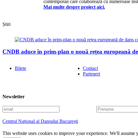
contemporan care colaborează cu numeroase instit
Mai multe despre proiect aici.
Știri
CNDB aduce în prim-plan o nouă rețea europeană d
Bilete
Contact
Parteneri
Newsletter
E
P
m
r
a
e
Centrul Național al Dansului București
i
n
l
u
This website uses cookies to improve your experience. We'll assume yo
m