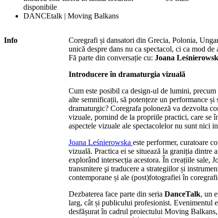
disponibile
DANCEtalk | Moving Balkans
Info
Coregrafi și dansatori din Grecia, Polonia, Ungari
unică despre dans nu ca spectacol, ci ca mod de a 
Fă parte din conversație cu:
Joana Leśnierows
Introducere în dramaturgia vizuală
Cum este posibil ca design-ul de lumini, precum ș
alte semnificații, să potențeze un performance și
dramaturgic? Coregrafa poloneză va dezvolta conc
vizuale, pornind de la propriile practici, care se
aspectele vizuale ale spectacolelor nu sunt nici in
Joana Leśnierowska
este performer, curatoare c
vizuală. Practica ei se situează la graniția dintre 
explorând intersecția acestora. În creațiile sale, 
transmitere şi traducere a strategiilor și instrument
contemporane și ale (post)fotografiei în coregraf
Dezbaterea face parte din
seria
DanceTalk
, un 
larg, cât și publicului profesionist. Evenimentul
desfășurat în cadrul proiectului Moving Balkans