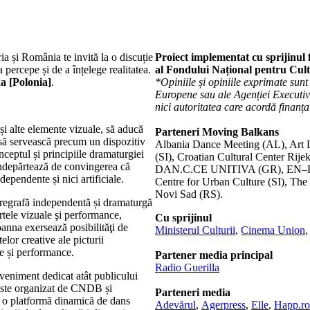
a și România te invită la o discuție
Proiect implementat cu sprijinul
percepe și de a înțelege realitatea.
al Fondului Național pentru Cult
ka
[Polonia]
.
*Opiniile și opiniile exprimate sunt 
Europene sau ale Agenției Executi
nici autoritatea care acordă finanța
i alte elemente vizuale, să aducă
Parteneri Moving Balkans
 să servească precum un dispozitiv
Albania Dance Meeting (AL), Art 
eptul și principiile dramaturgiei
(SI), Croatian Cultural Center Rij
 îndepărtează de convingerea că
DAN.C.CE UNITIVA (GR), EN–KNAP 
dependente și nici artificiale.
Centre for Urban Culture (SI), The
Novi Sad (RS).
oregrafă independentă și dramaturgă
artele vizuale şi performance,
Cu sprijinul
Joanna exersează posibilităţi de
Ministerul Culturii
,
Cinema Union
elor creative ale picturii
ie și performance.
Partener media principal
Radio Guerilla
eveniment dedicat atât publicului
 este organizat de CNDB și
Parteneri media
, o platformă dinamică de dans
Adevărul
,
Agerpress
,
Elle
,
Happ.ro