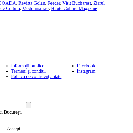
SCOADA
,
Revista Golan
,
Feeder
,
Visit Bucharest
,
Ziarul
de Cultură
,
Modernism.ro
,
Haute Culture Magazine
Informații publice
Facebook
Termeni și condiții
Instagram
Politica de confidențialitate
ui București
Accept