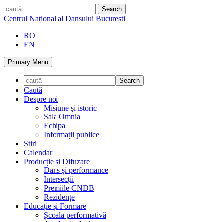
Skip
caută
to
Centrul Național al Dansului București
content
RO
EN
Primary Menu
Caută
Despre noi
Misiune și istoric
Sala Omnia
Echipa
Informații publice
Știri
Calendar
Producție și Difuzare
Dans și performance
Intersecții
Premiile CNDB
Rezidențe
Educație și Formare
Școala performativă