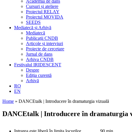
Academia de dans
Cursuri și ateliere
Proiectul RELAY
Proiectul MOVIDA
SEEDS
Mediatecă și Arhivă
Mediatecă
Publicații CNDB
Articole și interviuri
Proiecte de cercetare
Jurnal de dans
Arhiva CNDB
Festivalul IRIDESCENT
Despre
Ediția curentă
Arhivă
RO
EN
Home
»
DANCEtalk | Introducere în dramaturgia vizuală
DANCEtalk | Introducere în dramaturgia 
Intrarea este liberă în limita locurilor
90 min.