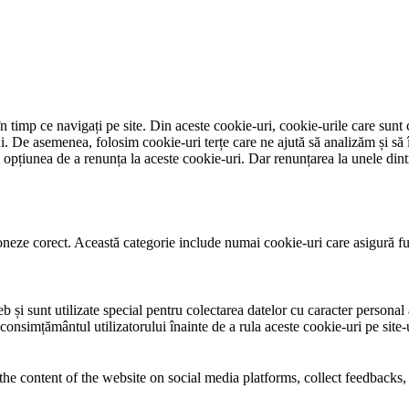
 timp ce navigați pe site. Din aceste cookie-uri, cookie-urile care sunt 
lui. De asemenea, folosim cookie-uri terțe care ne ajută să analizăm și să 
țiunea de a renunța la aceste cookie-uri. Dar renunțarea la unele dintr
neze corect. Această categorie include numai cookie-uri care asigură funcț
și sunt utilizate special pentru colectarea datelor cu caracter personal al
 consimțământul utilizatorului înainte de a rula aceste cookie-uri pe site
the content of the website on social media platforms, collect feedbacks, 