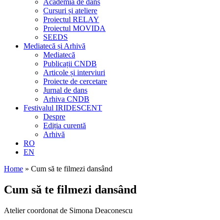
Academia de dans
Cursuri și ateliere
Proiectul RELAY
Proiectul MOVIDA
SEEDS
Mediatecă și Arhivă
Mediatecă
Publicații CNDB
Articole și interviuri
Proiecte de cercetare
Jurnal de dans
Arhiva CNDB
Festivalul IRIDESCENT
Despre
Ediția curentă
Arhivă
RO
EN
Home
»
Cum să te filmezi dansând
Cum să te filmezi dansând
Atelier coordonat de Simona Deaconescu