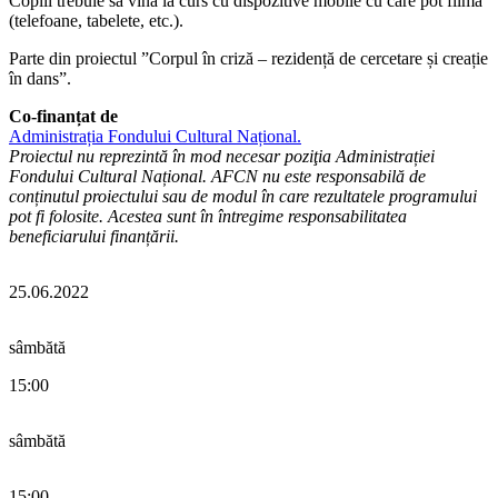
Copiii trebuie să vină la curs cu dispozitive mobile cu care pot filma
(telefoane, tabelete, etc.).
Parte din proiectul ”Corpul în criză – rezidență de cercetare și creație
în dans”.
Co-finanțat de
Administrația Fondului Cultural Național.
Proiectul nu reprezintă în mod necesar poziţia Administrației
Fondului Cultural Național. AFCN nu este responsabilă de
conținutul proiectului sau de modul în care rezultatele programului
pot fi folosite. Acestea sunt în întregime responsabilitatea
beneficiarului finanțării.
25.06.2022
sâmbătă
15:00
sâmbătă
15:00