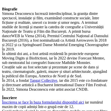
Biografie
Simona Deaconescu lucrează interdisciplinar, la granița dintre
spectacol, instalație și film, examinând constructe sociale, între
ficțiune și realitate, uneori cu ironie și umor negru. A terminat
studiile de licență și master la catedra de coregrafie a Universității
Naționale de Teatru și Film din București. A primit bursa
danceWEB la Viena (2014), Premiul Centrului Național al Dansului
București (2016), a fost nominalizată ca Artistă Aerowaves în 2018
și 2022 și ca Springboard Danse Montréal Emerging Choreographer
în 2019.
În ultimii doi ani, a fost artistă rezidentă în proiectele europene
Moving Digits și Biofrictioni, iar în 2022 devine Forecast Mentee,
sub mentoratul lui coregrafei franceze Mathilde Monnier.
Creațiile sale au fost selectate și prezentate pe scene de dans și
teatru, cinematografe, galerii, muzee și situri arhitecturale, ajungând
la publicul din Europa, America de Nord și de Sud.
În 2014, a fondat
Tangaj Collective
, iar din 2015 este co-fondatoare
și directoare artistică a Bucharest International Dance Film Festival.
În 2022, Simona Deaconescu este artist asociat CNDB.
Înscriere
Înscrierea se face în baza formularului disponibil aici
iar numărul
maxim de copii admiși într-o grupă este de 12.