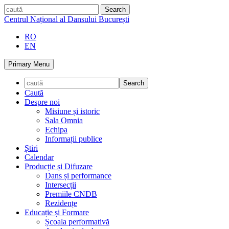
Skip
caută
to
Centrul Național al Dansului București
content
RO
EN
Primary Menu
Caută
Despre noi
Misiune și istoric
Sala Omnia
Echipa
Informații publice
Știri
Calendar
Producție și Difuzare
Dans și performance
Intersecții
Premiile CNDB
Rezidențe
Educație și Formare
Școala performativă