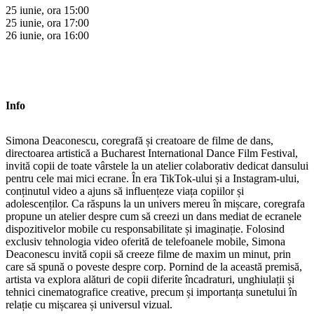
25 iunie, ora 15:00
25 iunie, ora 17:00
26 iunie, ora 16:00
Info
Simona Deaconescu, coregrafă și creatoare de filme de dans,
directoarea artistică a Bucharest International Dance Film Festival,
invită copii de toate vârstele la un atelier colaborativ dedicat dansului
pentru cele mai mici ecrane. În era TikTok-ului și a Instagram-ului,
conținutul video a ajuns să influențeze viața copiilor și
adolescenților. Ca răspuns la un univers mereu în mișcare, coregrafa
propune un atelier despre cum să creezi un dans mediat de ecranele
dispozitivelor mobile cu responsabilitate și imaginație. Folosind
exclusiv tehnologia video oferită de telefoanele mobile, Simona
Deaconescu invită copii să creeze filme de maxim un minut, prin
care să spună o poveste despre corp. Pornind de la această premisă,
artista va explora alături de copii diferite încadraturi, unghiulații și
tehnici cinematografice creative, precum și importanța sunetului în
relație cu mișcarea și universul vizual.