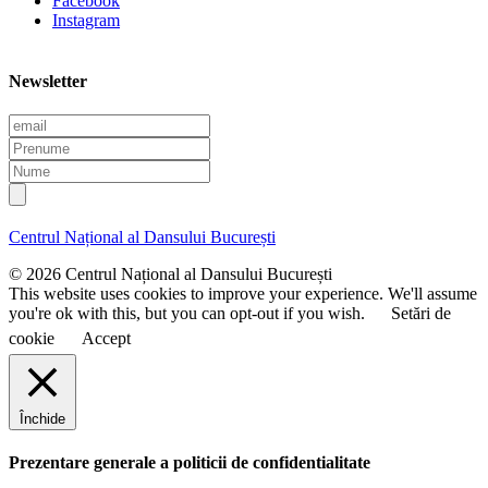
Facebook
Instagram
Newsletter
E
m
P
a
r
N
i
e
u
l
n
m
u
e
Centrul Național al Dansului București
m
e
© 2026 Centrul Național al Dansului București
This website uses cookies to improve your experience. We'll assume
you're ok with this, but you can opt-out if you wish.
Setări de
cookie
Accept
Închide
Prezentare generale a politicii de confidentialitate