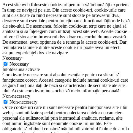
Acest site web folosește cookie-uri pentru a vă îmbunătăți experiența
în timp ce navigați pe site. Din aceste cookie-uri, cookie-urile care
sunt clasificate ca fiind necesare sunt stocate pe browserul dvs.,
deoarece sunt esențiale pentru funcționarea funcționalităților de bază
ale site-ului. De asemenea, folosim cookie-uri terțe care ne ajută să
analizăm și să înțelegem cum utilizați acest site web. Aceste cookie-
uri vor fi stocate în browserul dvs. doar cu acordul dumneavoastră.
De asemenea, aveți opțiunea de a renunța la aceste cookie-uri. Dar
renunțarea la unele dintre aceste cookie-uri poate avea un efect
asupra experienței dvs. de navigare.
Necessary
Necessary
Întotdeauna activate
Cookie-urile necesare sunt absolut esențiale pentru ca site-ul să
funcționeze corect. Această categorie include numai cookie-uri care
asigură funcționalități de bază și caracteristici de securitate ale site-
ului. Aceste cookie-uri nu stochează nicio informație personală.
Non-necessary
Non-necessary
Orice cookie-uri care nu sunt necesare pentru funcționarea site-ului
web și sunt utilizate special pentru colectarea datelor cu caracter
personal ale utilizatorului prin intermediul analitice, reclame, alte
conținuturi înglobate sunt denumite cookie-uri inutile. Este
obligatoriu să obțineți consimțământul utilizatorului înainte de a rula