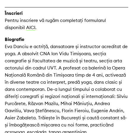
Înscrieri
Pentru inscriere vă rugăm completați formularul
disponibil
AICI
.
Biografie
Eva Danciu e actriță, dansatoare și instructor acreditat de
yoga. A absolvit CNA Ion Vidu Timișoara, secția
coregrafie și Facultatea de muzică și teatru, secția arta
actorului din cadrul UVT. A profesat ca balerină la Opera
Națională Română din Timișoara timp de 4 ani, activează
în diverse teatre ca interpret, predă yoga, dans clasic și
dans contemporan. De-a lungul timpului a colaborat cu
diferiți coregrafi și regizori naționali și internaționali: Silviu
Purcărete, Răzvan Mazilu, Mihai Măniuțiu, Andrea
Gavriliu, Vava Ștefănescu, Florin Fieroiu, Eugenie Andrin,
Asier Zabaleta. Trăiește în București și caută constant să-
și îmbogățească mișcarea cu noi forme, practicând
acroyoga, escalada, tango argentinian.