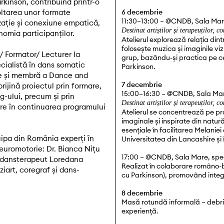
kinson, contribuind printr-o
oltarea unor formate
6 decembrie
11:30–13:00 – @CNDB, Sala Mare
zație și conexiune empatică,
Destinat artiștilor și terapeuților, 
nomia participanților.
Atelierul explorează relația din
folosește muzica și imaginile viz
/ Formator/ Lecturer la
grup, bazându-și practica pe cer
cialistă în dans somatic
Parkinson.
ce și membră a Dance and
7 decembrie
ijină proiectul prin formare,
15:00–16:30 – @CNDB, Sala Mar
-ului, precum și prin
Destinat artiștilor și terapeuților, 
zare în continuarea programului
Atelierul se concentrează pe pr
imaginale și inspirate din natur
esențiale în facilitarea Melanie
cipa din România experți în
Universitatea din Lancashire și
neuromotorie: Dr. Bianca Nițu
17:00 – @CNDB, Sala Mare, sp
si dansterapeut Loredana
Realizat în colaborare româno-br
iart, coregraf și dans-
cu Parkinson), promovând integr
8 decembrie
Masă rotundă informală – debrief
experiență.