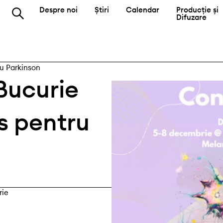
Despre noi
Știri
Calendar
Producție și
Difuzare
ru Parkinson
Bucurie
s pentru
rie