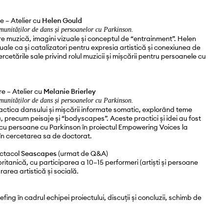
 – Atelier cu
Helen Gould
comunităților de dans și persoanelor cu Parkinson.
tre muzică, imagini vizuale și conceptul de “entrainment”. Helen
uale ca și catalizatori pentru expresia artistică și conexiunea de
cetările sale privind rolul muzicii și mișcării pentru persoanele cu
e – Atelier cu
Melanie Brierley
comunităților de dans și persoanelor cu Parkinson.
actica dansului și mișcării informate somatic, explorând teme
ă, precum peisaje și “bodyscapes”. Aceste practici și idei au fost
i cu persoane cu Parkinson în proiectul Empowering Voices la
 în cercetarea sa de doctorat.
ectacol
Seascapes
(urmat de Q&A)
itanică, cu participarea a 10–15 performeri (artiști și persoane
area artistică și socială.
ing în cadrul echipei proiectului, discuții și concluzii, schimb de