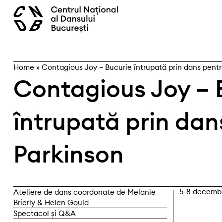
Skip
caută
to
content
Home
»
Contagious Joy – Bucurie întrupată prin dans pent
Contagious Joy – 
întrupată prin dan
Parkinson
5-8 decemb
Ateliere de dans coordonate de Melanie
Brierly & Helen Gould
Spectacol și Q&A