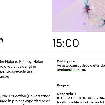
15:00
ă
Participare
din Melanie Brierley, Helen
Vă așteptăm cu drag alături de n
 va avea o rezidență în
următorul formular
.
pentru specialiștii și
mance.
Program
5 decembrie
 and Education (Universitatea
10:00–16:00 – @CNDB, Sala Studi
uce în proiect expertiza sa de
facilitat
de Melanie Brierley & 