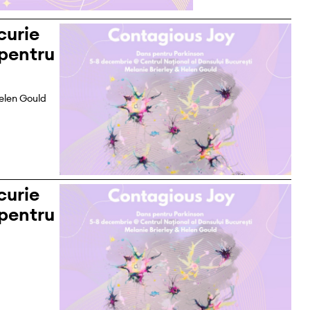
curie
 pentru
Helen Gould
curie
 pentru