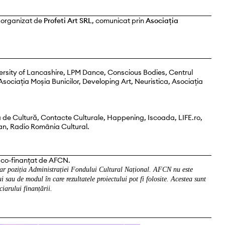
 organizat de
Profeti Art SRL
, comunicat prin
Asociația
versity of Lancashire, LPM Dance, Conscious Bodies, Centrul
Asociația Moșia Bunicilor, Developing Art, Neuristica, Asociația
de Cultură, Contacte Culturale, Happening, Iscoada, LIFE.ro,
lan, Radio România Cultural.
 co-finanțat de AFCN.
sar poziția Administrației Fondului Cultural Național. AFCN nu este
i sau de modul în care rezultatele proiectului pot fi folosite. Acestea sunt
ciarului finanțării.