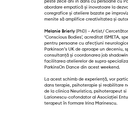
peste zece ani în dans cu persoane cu Par
abordare empatică și inovatoare la dezv
coregrafice și ateliere bazate pe improvi
menite să amplifice creativitatea și auto
Melanie Brierly
(PhD) – Artist/ Cercetător
‘Conscious Bodies’, acreditat ISMETA, spe
pentru persoane cu afecțiuni neurologi
Parkinson’s UK de aproape un deceniu, spr
consultanță și coordonarea job shadowing
facilitarea atelierelor de supra-speciali
ParkinsOn Dance din acest weekend.
La acest schimb de experiență, vor parti
dans terapie, psihoterapie și reabilitare 
de la clinica Neuristica, psihoterapeut 
Larionescu-cofondator al Asociației Entuz
terapeut în formare Irina Marinescu.