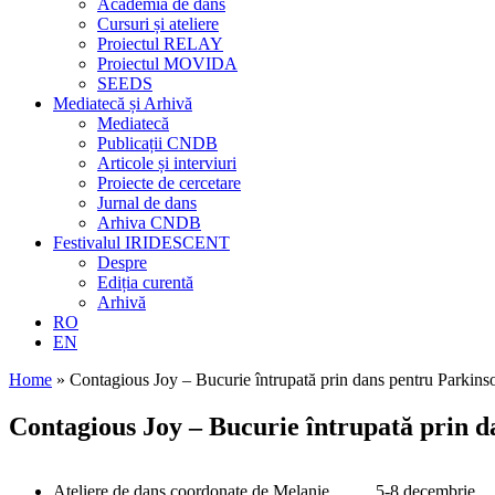
Academia de dans
Cursuri și ateliere
Proiectul RELAY
Proiectul MOVIDA
SEEDS
Mediatecă și Arhivă
Mediatecă
Publicații CNDB
Articole și interviuri
Proiecte de cercetare
Jurnal de dans
Arhiva CNDB
Festivalul IRIDESCENT
Despre
Ediția curentă
Arhivă
RO
EN
Home
»
Contagious Joy – Bucurie întrupată prin dans pentru Parkins
Contagious Joy – Bucurie întrupată prin 
Ateliere de dans coordonate de Melanie
5-8 decembrie