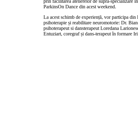
prin facilitarea atelierelor de supra-specializare
ParkinsOn Dance din acest weekend.
La acest schimb de experiență, vor participa din 
psihoterapie și reabilitare neuromotorie: Dr. Bian
psihoterapeut si dansterapeut Loredana Larionesc
Entuziart, coregraf și dans-terapeut în formare I