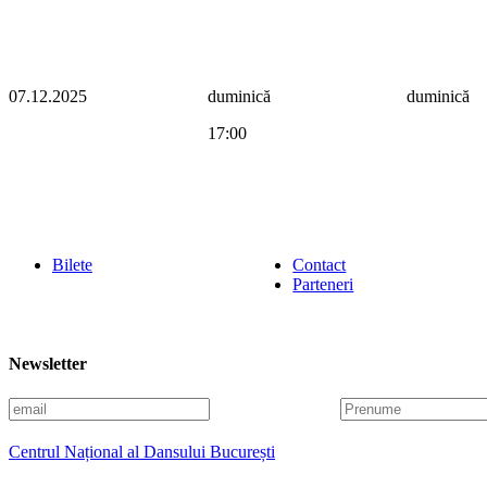
07.12.2025
duminică
duminică
17:00
Bilete
Contact
Parteneri
Newsletter
E
P
m
r
a
e
Centrul Național al Dansului București
i
n
l
u