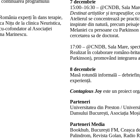
 în continuarea programului
7 decembrie
15:00–16:30 – @CNDB, Sala Mare 
Destinat artiștilor și terapeuților,
România experți în dans terapie,
Atelierul se concentrează pe practi
ca Nițu de la clinica Neuristica,
inspirate din natură, precum peisaje 
u-cofondator al Asociației
Melaniei cu persoane cu Parkinson 
rina Marinescu.
cercetarea sa de doctorat.
17:00 – @CNDB, Sala Mare, spec
Realizat în colaborare româno-britan
Parkinson), promovând integrarea art
8 decembrie
Masă rotundă informală – debriefing 
experiență.
Contagious Joy
este un proiect or
Parteneri
Universitatea din Preston / Univer
Dansului București, Asociația Moșia
Parteneri Media
Bookhub, București FM, Ceașca de C
Palindrom, Revista Golan, Radio R