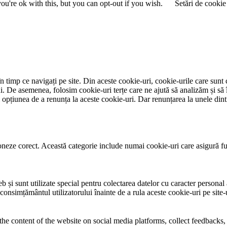
u're ok with this, but you can opt-out if you wish.
Setări de cookie
 timp ce navigați pe site. Din aceste cookie-uri, cookie-urile care sunt 
lui. De asemenea, folosim cookie-uri terțe care ne ajută să analizăm și să 
țiunea de a renunța la aceste cookie-uri. Dar renunțarea la unele dintr
neze corect. Această categorie include numai cookie-uri care asigură funcț
și sunt utilizate special pentru colectarea datelor cu caracter personal al
 consimțământul utilizatorului înainte de a rula aceste cookie-uri pe site
the content of the website on social media platforms, collect feedbacks, 