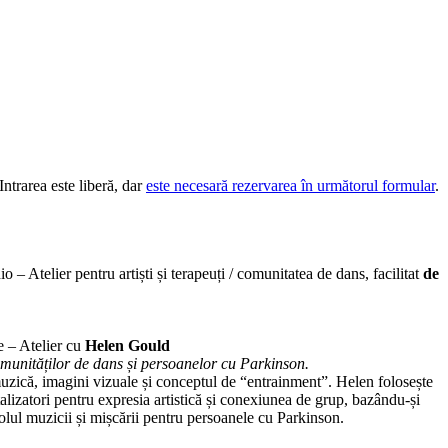
Intrarea este liberă, dar
este necesară rezervarea în următorul formular
.
Atelier pentru artiști și terapeuți / comunitatea de dans, facilitat
de
– Atelier cu
Helen Gould
 comunităților de dans și persoanelor cu Parkinson.
muzică, imagini vizuale și conceptul de “entrainment”. Helen folosește
talizatori pentru expresia artistică și conexiunea de grup, bazându-și
rolul muzicii și mișcării pentru persoanele cu Parkinson.