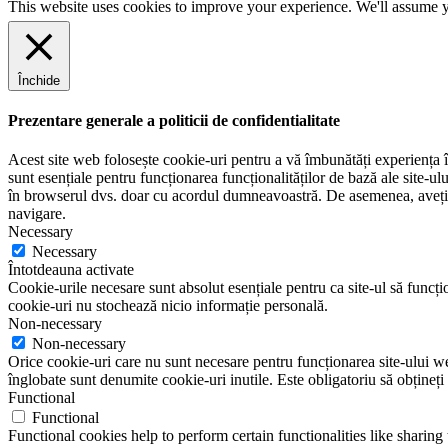
This website uses cookies to improve your experience. We'll assume yo
m
e
Închide
Prezentare generale a politicii de confidentialitate
Acest site web folosește cookie-uri pentru a vă îmbunătăți experiența în
sunt esențiale pentru funcționarea funcționalităților de bază ale site-u
în browserul dvs. doar cu acordul dumneavoastră. De asemenea, aveți op
navigare.
Necessary
Necessary
Întotdeauna activate
Cookie-urile necesare sunt absolut esențiale pentru ca site-ul să funcțio
cookie-uri nu stochează nicio informație personală.
Non-necessary
Non-necessary
Orice cookie-uri care nu sunt necesare pentru funcționarea site-ului web 
înglobate sunt denumite cookie-uri inutile. Este obligatoriu să obțineți
Functional
Functional
Functional cookies help to perform certain functionalities like sharing 