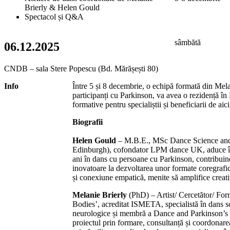
Brierly & Helen Gould
Spectacol și Q&A
sâmbătă
06.12.2025
CNDB – sala Stere Popescu (Bd. Mărășești 80)
Info
Între 5 și 8 decembrie, o echipă formată din Mel
participanți cu Parkinson, va avea o rezidență în 
formative pentru specialiștii și beneficiarii de a
Biografii
Helen Gould
– M.B.E., MSc Dance Science and 
Edinburgh), cofondator LPM dance UK, aduce în 
ani în dans cu persoane cu Parkinson, contribuin
inovatoare la dezvoltarea unor formate coregrafic
și conexiune empatică, menite să amplifice creativ
Melanie Brierly
(PhD) – Artist/ Cercetător/ For
Bodies’, acreditat ISMETA, specialistă în dans s
neurologice și membră a Dance and Parkinson’s 
proiectul prin formare, consultanță și coordonar