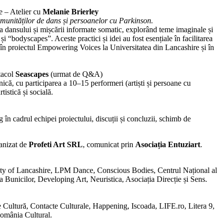
– Atelier cu
Melanie Brierley
 comunităților de dans și persoanelor cu Parkinson.
ca dansului și mișcării informate somatic, explorând teme imaginale și
și “bodyscapes”. Aceste practici și idei au fost esențiale în facilitarea
în proiectul Empowering Voices la Universitatea din Lancashire și în
tacol
Seascapes
(urmat de Q&A)
ică, cu participarea a 10–15 performeri (artiști și persoane cu
istică și socială.
în cadrul echipei proiectului, discuții și concluzii, schimb de
ganizat de
Profeti Art SRL
, comunicat prin
Asociația Entuziart
.
sity of Lancashire, LPM Dance, Conscious Bodies, Centrul Național al
 Bunicilor, Developing Art, Neuristica, Asociația Direcție și Sens.
ultură, Contacte Culturale, Happening, Iscoada, LIFE.ro, Litera 9,
omânia Cultural.