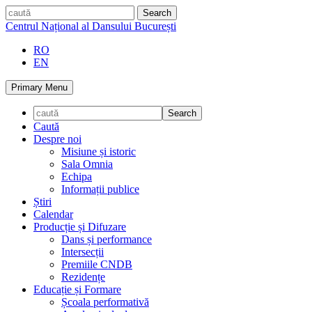
Skip
caută
to
Centrul Național al Dansului București
content
RO
EN
Primary Menu
Caută
Despre noi
Misiune și istoric
Sala Omnia
Echipa
Informații publice
Știri
Calendar
Producție și Difuzare
Dans și performance
Intersecții
Premiile CNDB
Rezidențe
Educație și Formare
Școala performativă