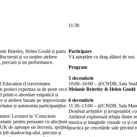
11:30
anie Brierley, Helen Gould și patru
Participare
București și va susține ateliere
Vă așteptăm cu drag alături de noi. 
ici, precum și un performance.
Program
5 decembrie
Education (Universitatea
10:00–16:00 – @CNDB, Sala Studio – 
proiect expertiza sa de peste zece
Melanie Brierley & Helen Gould
d printr-o abordare empatică și
e și ateliere bazate pe improvizație
6 decembrie
itatea și autonomia participanților.
11:30–13:00 – @CNDB, Sala Mare 
Destinat artiștilor și terapeuților,
mator/ Lecturer la ‘Conscious
Atelierul explorează relația dintre 
omatic pentru persoane cu afecțiuni
muzica și imaginile vizuale ca și ca
UK de aproape un deceniu, sprijină
practica pe cercetările sale privind 
ea job shadowing-ului, precum și