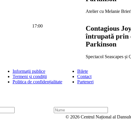
Atelier cu Melanie Brier
17:00
Contagious Joy
întrupată prin
Parkinson
Spectacol Seascapes și
Informații publice
Bilete
Termeni și condiții
Contact
Politica de confidențialitate
Parteneri
N
u
© 2026 Centrul Național al Dansul
m
e