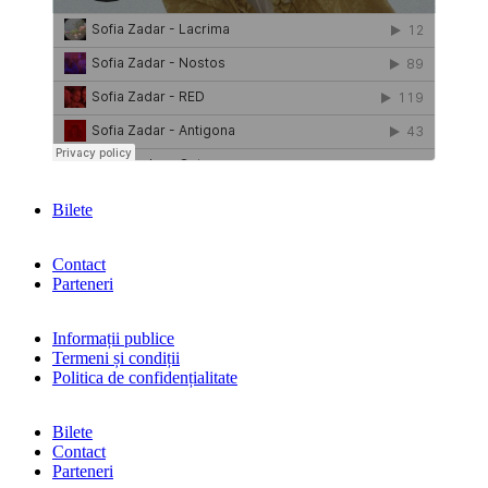
Bilete
Contact
Parteneri
Informații publice
Termeni și condiții
Politica de confidențialitate
Bilete
Contact
Parteneri