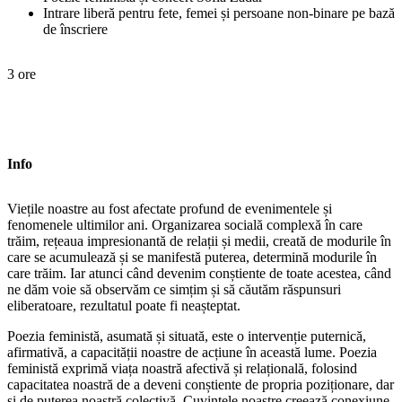
Intrare liberă pentru fete, femei și persoane non-binare pe bază
de înscriere
3 ore
Info
Viețile noastre au fost afectate profund de evenimentele și
fenomenele ultimilor ani. Organizarea socială complexă în care
trăim, rețeaua impresionantă de relații și medii, creată de modurile în
care se acumulează și se manifestă puterea, determină modurile în
care trăim. Iar atunci când devenim conștiente de toate acestea, când
ne dăm voie să observăm ce simțim și să căutăm răspunsuri
eliberatoare, rezultatul poate fi neașteptat.
Poezia feministă, asumată și situată, este o intervenție puternică,
afirmativă, a capacității noastre de acțiune în această lume. Poezia
feministă exprimă viața noastră afectivă și relațională, folosind
capacitatea noastră de a deveni conștiente de propria poziționare, dar
și de puterea noastră colectivă. Cuvintele noastre creează conexiune.