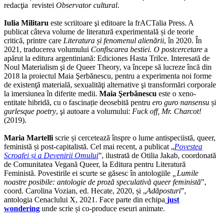
redacţia revistei
Observator cultural
.
Iulia Militaru
este scriitoare şi editoare la frACTalia Press. A
publicat câteva volume de literatură experimentală și de teorie
critică, printre care
Literatura și fenomenul alienării
, în 2020. În
2021, traducerea volumului
Confiscarea bestiei. O postcercetare
a
apărut la editura argentiniană: Ediciones Hasta Trilce.
Interesată de
Noul Materialism şi de Queer Theory, va începe să lucreze încă din
2018 la proiectul Maia Şerbănescu, pentru a experimenta noi forme
de existenţă materială, sexualităţi alternative şi transformări corporale
la imersiunea în diferite medii.
Maia Şerbănescu
este o xeno-
entitate hibridă, cu o fascinație deosebită pentru
ero guro nansensu
și
gurlesque poetry
, şi autoare a volumului:
Fuck off, Mr. Charcot!
(2019).
Maria Martelli
scrie și cercetează înspre o lume antispeciistă, queer,
feministă și post-capitalistă. Cel mai recent, a publicat „
Povestea
Scroafei și a Devenirii Omului
”, ilustrată de Otilia Jakab, coordonată
de Comunitatea Vegană Queer, la Editura pentru Literatură
Feministă. Povestirile ei scurte se găsesc în antologiile
„Lumile
noastre posibile: antologie de proză speculativă queer feministă
”,
coord. Carolina Vozian, ed. Hecate, 2020, și „
Adăposturi
”,
antologia Cenaclului X, 2021. Face parte din echipa
just
wondering
unde scrie și co-produce eseuri animate.