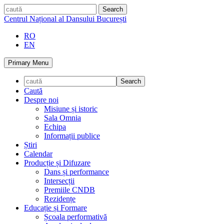
Skip
caută
to
Centrul Național al Dansului București
content
RO
EN
Primary Menu
Caută
Despre noi
Misiune și istoric
Sala Omnia
Echipa
Informații publice
Știri
Calendar
Producție și Difuzare
Dans și performance
Intersecții
Premiile CNDB
Rezidențe
Educație și Formare
Școala performativă