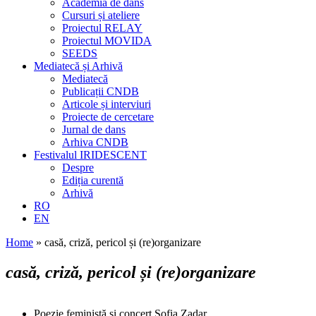
Academia de dans
Cursuri și ateliere
Proiectul RELAY
Proiectul MOVIDA
SEEDS
Mediatecă și Arhivă
Mediatecă
Publicații CNDB
Articole și interviuri
Proiecte de cercetare
Jurnal de dans
Arhiva CNDB
Festivalul IRIDESCENT
Despre
Ediția curentă
Arhivă
RO
EN
Home
»
casă, criză, pericol și (re)organizare
casă, criză, pericol și (re)organizare
Poezie feministă și concert Sofia Zadar