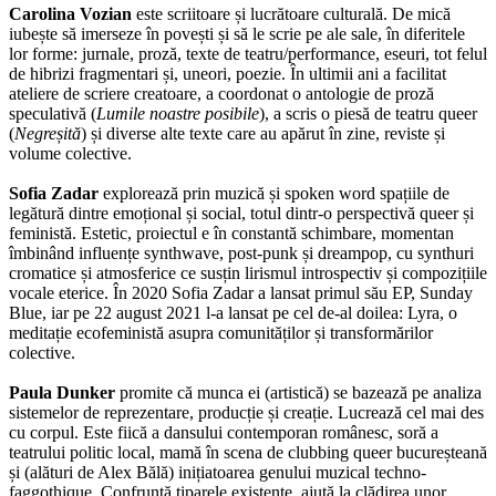
Carolina Vozian
este scriitoare și lucrătoare culturală. De mică
iubește să imerseze în povești și să le scrie pe ale sale, în diferitele
lor forme: jurnale, proză, texte de teatru/performance, eseuri, tot felul
de hibrizi fragmentari și, uneori, poezie. În ultimii ani a facilitat
ateliere de scriere creatoare, a coordonat o antologie de proză
speculativă (
Lumile noastre posibile
), a scris o piesă de teatru queer
(
Negreșită
) și diverse alte texte care au apărut în zine, reviste și
volume colective.
Sofia Zadar
explorează prin muzică și spoken word spațiile de
legătură dintre emoțional și social, totul dintr-o perspectivă queer și
feministă. Estetic, proiectul e în constantă schimbare, momentan
îmbinând influențe synthwave, post-punk și dreampop, cu synthuri
cromatice și atmosferice ce susțin lirismul introspectiv și compozițiile
vocale eterice. În 2020 Sofia Zadar a lansat primul său EP, Sunday
Blue, iar pe 22 august 2021 l-a lansat pe cel de-al doilea: Lyra, o
meditație ecofeministă asupra comunităților și transformărilor
colective.
Paula Dunker
promite că munca ei (artistică) se bazează pe analiza
sistemelor de reprezentare, producție și creație. Lucrează cel mai des
cu corpul. Este fiică a dansului contemporan românesc, soră a
teatrului politic local, mamă în scena de clubbing queer bucureșteană
și (alături de Alex Bălă) inițiatoarea genului muzical techno-
faggothique. Confruntă tiparele existente, ajută la clădirea unor