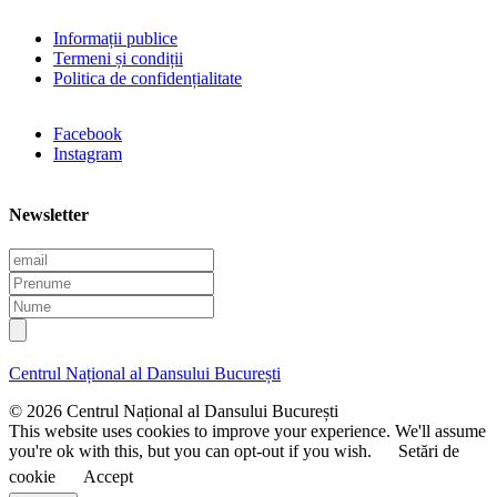
Informații publice
Termeni și condiții
Politica de confidențialitate
Facebook
Instagram
Newsletter
E
m
P
a
r
N
i
e
u
l
n
m
u
e
Centrul Național al Dansului București
m
e
© 2026 Centrul Național al Dansului București
This website uses cookies to improve your experience. We'll assume
you're ok with this, but you can opt-out if you wish.
Setări de
cookie
Accept