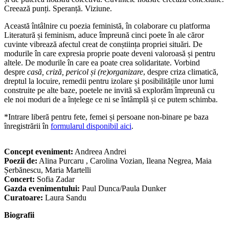
Creează punți. Speranță. Viziune.
Această întâlnire cu poezia feministă, în colaborare cu platforma
Literatură și feminism, aduce împreună cinci poete în ale căror
cuvinte vibrează afectul creat de conștiința propriei situări. De
modurile în care expresia proprie poate deveni valoroasă și pentru
altele. De modurile în care ea poate crea solidaritate. Vorbind
despre
casă, criză, pericol și (re)organizare
, despre criza climatică,
dreptul la locuire, remedii pentru izolare și posibilitățile unor lumi
construite pe alte baze, poetele ne invită să explorăm împreună cu
ele noi moduri de a înțelege ce ni se întâmplă și ce putem schimba.
*Intrare liberă pentru fete, femei și persoane non-binare pe baza
înregistrării în
formularul disponibil aici
.
Concept eveniment:
Andreea Andrei
Poezii de:
Alina Purcaru , Carolina Vozian, Ileana Negrea, Maia
Șerbănescu, Maria Martelli
Concert:
Sofia Zadar
Gazda evenimentului:
Paul Dunca/Paula Dunker
Curatoare:
Laura Sandu
Biografii