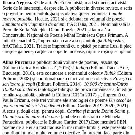
Ileana Negrea.
37 de ani. Poetă feministă, mad și queer, activistă.
Scrie de la intersecții, despre ele. A publicat în diverse reviste, a scris
o povestire pentru antologia speculativă queer feministă
Lumile
noastre posibile
, Hecate, 2021 și a debutat cu volumul de poezie
Jumătate din viața mea de acum
, frACTalia, 2021. Nominalizată la
Premiile Sofia Nădejde, Debut Poezie, 2021 și laureată a
Concursului Național de Poezie Mihai Eminescu Opus Primum. A
inițiat Cenaclul X, împreună cu care a scos antologia
Adăposturi
,
frACTalia, 2021. Trăiește împreună cu o pisică pe nume Luz, îi plac
cireșele galbene, cărțile cu coperte lucioase, rujurile roșii și sclipiciul.
Alina Purcaru
a publicat două volume de poeme,
rezistență
(Editura Cartea Românească, 2016) și
Indigo
(Editura Tracus Arte,
Bucureşti, 2018), este coautoare a romanului colectiv
Rubik
(Editura
Polirom, 2008) şi coordonatoare a cinci volume colective:
Poveşti cu
scriitoare şi copii
(Editura Polirom, 2014),
10.000 de semne/Otros
10.000 caracteros
(antologie bilingvă de proză românească, în ediție
româno-spaniolă, apărută la Editura ICR în 2017) și, împreună cu
Paula Erizanu, cele trei volume ale antologiei de poeme
Un secol de
poezie română scrisă de femei
(Editura Cartier, 2019, 2020, 2021).
A scris și două cărţi pentru copii,
Catrina și marele Domn Somn
şi
Un unicorn în muzeul de oase
(ambele cu ilustrații de Mihaela
Paraschivu, publicate la Editura Cartier, 2017).Este membră PEN,
poeme de-ale ei au fost traduse în mai multe limbi şi este prezentă cu
contribuții în mai multe volume colective. În prezent, face parte din