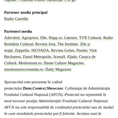
Partener media principal
Radio Guerilla
Parteneri media
Adevărul
,
Agerpress
,
Elle
,
Happ.ro
,
Liternet
,
TVR Cultural
,
Radio
România Cultural
,
Revista Arta
,
The Institute
,
Zile și
nopți
,
Zeppelin
,
ISCOADA
,
Revista Golan
,
Feeder
,
Visit
Bucharest
,
Ziarul Metropolis
,
Scena9
,
IQads
,
Ceașca de
Cultură
,
Modernism.ro
,
Haute Culture Magazine
,
munteanurecomanda.ro
,
Daily Magazine
Spectacolul este prezentat în cadrul
proiectului
Dans.Context.Showcase
. Cofinanțat de Administrația
Fondului Cultural Național (AFCN).
Proiectul nu reprezintă în
mod necesar poziţia Administrației Fondului Cultural Național.
AFCN nu este responsabilă de conținutul proiectului sau de modul
în care rezultatele proiectului pot fi folosite. Acestea sunt în