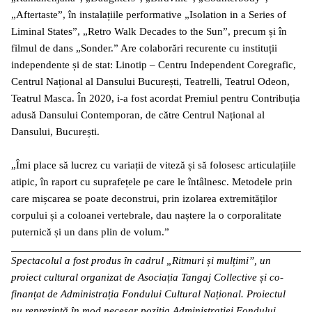
„Aftertaste”, în instalațiile performative „Isolation in a Series of
Liminal States”, „Retro Walk Decades to the Sun”, precum și în
filmul de dans „Sonder.” Are colaborări recurente cu instituții
independente și de stat: Linotip – Centru Independent Coregrafic,
Centrul Național al Dansului București, Teatrelli, Teatrul Odeon,
Teatrul Masca. În 2020, i-a fost acordat Premiul pentru Contribuția
adusă Dansului Contemporan, de către Centrul Național al
Dansului, București.
„Îmi place să lucrez cu variații de viteză și să folosesc articulațiile
atipic, în raport cu suprafețele pe care le întâlnesc. Metodele prin
care mișcarea se poate deconstrui, prin izolarea extremităților
corpului și a coloanei vertebrale, dau naștere la o corporalitate
puternică și un dans plin de volum.”
Spectacolul a fost produs în cadrul „Ritmuri și mulțimi”, un
proiect cultural organizat de Asociația Tangaj Collective și co-
finanțat de Administrația Fondului Cultural Național. Proiectul
nu reprezintă în mod necesar poziţia Administrației Fondului