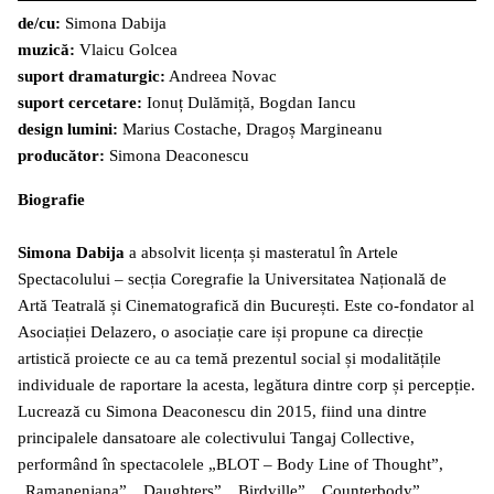
de/cu:
Simona Dabija
muzică:
Vlaicu Golcea
suport dramaturgic:
Andreea Novac
suport cercetare:
Ionuț Dulămiță, Bogdan Iancu
design lumini:
Marius Costache, Dragoș Margineanu
producător:
Simona Deaconescu
Biografie
Simona Dabija
a absolvit licența și masteratul în Artele
Spectacolului – secția Coregrafie la Universitatea Națională de
Artă Teatrală și Cinematografică din București. Este co-fondator al
Asociației Delazero, o asociație care iși propune ca direcție
artistică proiecte ce au ca temă prezentul social și modalitățile
individuale de raportare la acesta, legătura dintre corp și percepție.
Lucrează cu Simona Deaconescu din 2015, fiind una dintre
principalele dansatoare ale colectivului Tangaj Collective,
performând în spectacolele „BLOT – Body Line of Thought”,
„Ramanenjana”, „Daughters”, „Birdville”, „Counterbody”,