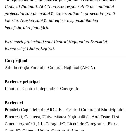
Cultural Național. AFCN nu este responsabilă de conținutul
proiectului sau de modul în care rezultatele proiectului pot fi
folosite. Acestea sunt în întregime responsabilitatea
beneficiarului finanțării.
Partenerii proiectului sunt Centrul Național al Dansului
București și Clubul Expirat.
Cu sprijinul
Administrația Fondului Cultural Național (AFCN)
Partener principal
Linotip – Centru Independent Coregrafic
Parteneri
Primăria Capitalei prin ARCUB – Centrul Cultural al Municipiului
Bucureşti
,
Galateca
,
Universitatea Națională de Artă Teatrală și
Cinematografică „I.L. Caragiale
”,
Liceul de Coregrafie „Floria
Capsali”
,
Cinema Union
,
Cărturești
,
5 to go