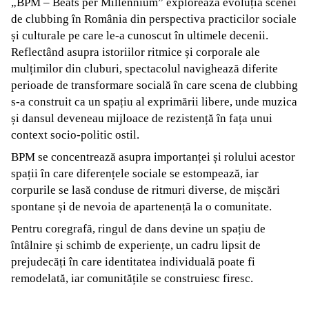
„BPM – Beats per Millennium”
explorează evoluția scenei
de clubbing
în România din perspectiva practicilor sociale
și culturale pe care le-a cunoscut în ultimele decenii.
Reflectând asupra istoriilor ritmice și corporale ale
mulțimilor din cluburi, spectacolul navighează diferite
perioade de transformare socială în care scena de clubbing
s-a construit ca un spațiu al exprimării libere, unde muzica
și dansul deveneau mijloace de rezistență în fața unui
context socio-politic ostil.
BPM se concentrează asupra importanței și rolului acestor
spații în care diferențele sociale se estompează, iar
corpurile se lasă conduse de ritmuri diverse, de mișcări
spontane și de nevoia de apartenență la o comunitate.
Pentru coregrafă, ringul de dans devine un spațiu de
întâlnire și schimb de experiențe, un cadru lipsit de
prejudecăți în care identitatea individuală poate fi
remodelată, iar comunitățile se construiesc firesc.