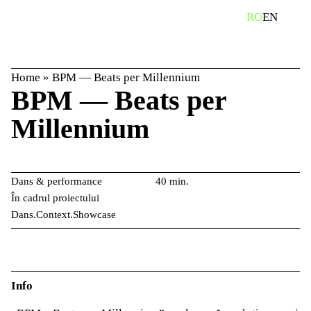
Skip
caută
RO
EN
to
content
Home
»
BPM — Beats per Millennium
BPM — Beats per
Millennium
Dans & performance
40 min.
În cadrul proiectului
Dans.Context.Showcase
Info