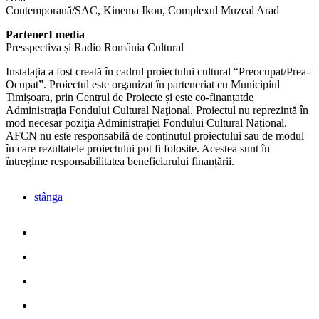
Contemporană/SAC, Kinema Ikon, Complexul Muzeal Arad
PartenerI media
Presspectiva și Radio România Cultural
Instalația a fost creată în cadrul proiectului cultural “Preocupat/Prea-
Ocupat”. Proiectul este organizat în parteneriat cu Municipiul
Timișoara, prin Centrul de Proiecte și este co-finanțatde
Administraţia Fondului Cultural Naţional. Proiectul nu reprezintă în
mod necesar poziţia Administrației Fondului Cultural Național.
AFCN nu este responsabilă de conținutul proiectului sau de modul
în care rezultatele proiectului pot fi folosite. Acestea sunt în
întregime responsabilitatea beneficiarului finanțării.
stânga