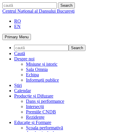
Skip
caută
to
Centrul Național al Dansului București
content
RO
EN
Primary Menu
Caută
Despre noi
Misiune și istoric
Sala Omnia
Echipa
Informații publice
Știri
Calendar
Producție și Difuzare
Dans și performance
Intersecții
Premiile CNDB
Rezidențe
Educație și Formare
Școala performativă