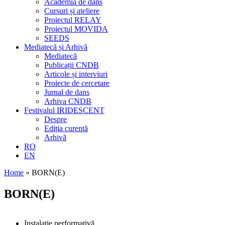
Academia de dans
Cursuri și ateliere
Proiectul RELAY
Proiectul MOVIDA
SEEDS
Mediatecă și Arhivă
Mediatecă
Publicații CNDB
Articole și interviuri
Proiecte de cercetare
Jurnal de dans
Arhiva CNDB
Festivalul IRIDESCENT
Despre
Ediția curentă
Arhivă
RO
EN
Home
»
BORN(E)
BORN(E)
Instalație performativă