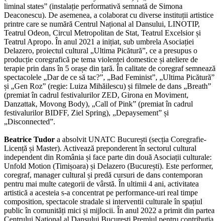
liminal states” (instalație performativă semnată de Simona
Deaconescu). De asemenea, a colaborat cu diverse instituții artistice
printre care se numără Centrul Național al Dansului, LINOTIP,
Teatrul Odeon, Circul Metropolitan de Stat, Teatrul Excelsior și
Teatrul Apropo. În anul 2021 a inițiat, sub umbrela Asociației
Delazero, proiectul cultural „Ultima Picătură”, ce a presupus o
producție coregrafică pe tema violenței domestice și ateliere de
terapie prin dans în 5 orașe din țară. În calitate de coregraf semnează
spectacolele „Dar de ce să tac?”, „Bad Feminist”, „Ultima Picătură”
și „Gen Roz” (regie: Luiza Mihăilescu) și filmele de dans „Breath”
(premiat în cadrul festivalurilor ZED, Girona en Moviment,
Danzattak, Movong Body), „Call of Pink” (premiat în cadrul
festivalurilor BIDFF, Ziel Spring), „Depaysement” și
„Disconnected”.
Beatrice Tudor
a absolvit UNATC București (secția Coregrafie-
Licență și Master). Activează preponderent în sectorul cultural
independent din România și face parte din două Asociații culturale:
Unfold Motion (Timișoara) și Delazero (București). Este performer,
coregraf, manager cultural și predă cursuri de dans contemporan
pentru mai multe categorii de vârstă. În ultimii 4 ani, activitatea
artistică a acesteia s-a concentrat pe performance-uri real timpe
composition, spectacole stradale si interventii culturale în spațiul
public în comunități mici și mijlocii. În anul 2022 a primit din partea
Centrului Național al Dansului București Premiul pentru contribuția