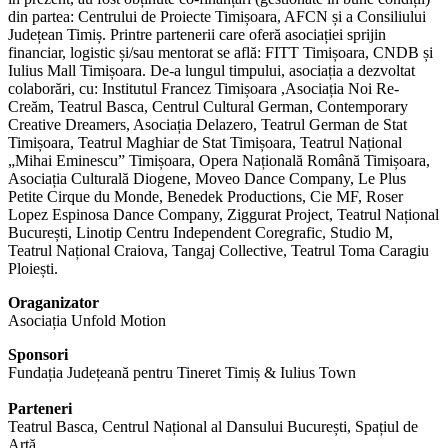
din partea: Centrului de Proiecte Timișoara, AFCN și a Consiliului
Județean Timiș. Printre partenerii care oferă asociației sprijin
financiar, logistic și/sau mentorat se află: FITT Timișoara, CNDB și
Iulius Mall Timișoara. De-a lungul timpului, asociația a dezvoltat
colaborări, cu: Institutul Francez Timișoara ,Asociația Noi Re-
Creăm, Teatrul Basca, Centrul Cultural German, Contemporary
Creative Dreamers, Asociația Delazero, Teatrul German de Stat
Timișoara, Teatrul Maghiar de Stat Timișoara, Teatrul Național
„Mihai Eminescu” Timișoara, Opera Națională Română Timișoara,
Asociația Culturală Diogene, Moveo Dance Company, Le Plus
Petite Cirque du Monde, Benedek Productions, Cie MF, Roser
Lopez Espinosa Dance Company, Ziggurat Project, Teatrul Național
București, Linotip Centru Independent Coregrafic, Studio M,
Teatrul Național Craiova, Tangaj Collective, Teatrul Toma Caragiu
Ploiești.
Oraganizator
Asociația Unfold Motion
Sponsori
Fundația Județeană pentru Tineret Timiș & Iulius Town
Parteneri
Teatrul Basca, Centrul Național al Dansului București, Spațiul de
Artă