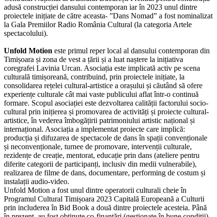
adusă construcției dansului contemporan iar în 2023 unul dintre
proiectele inițiate de către aceasta- ”Dans Nomad” a fost nominalizat
la Gala Premiilor Radio România Cultural (la categoria Artele
spectacolului).
Unfold Motion
este primul reper local al dansului contemporan din
Timișoara și zona de vest a țării și a luat naștere la inițiativa
coregrafei Lavinia Urcan. Asociația este implicată activ pe scena
culturală timișoreană, contribuind, prin proiectele inițiate, la
consolidarea rețelei cultural-artistice a orașului și căutând să ofere
experiențe culturale cât mai vaste publicului aflat într-o continuă
formare. Scopul asociației este dezvoltarea calității factorului socio-
cultural prin inițierea și promovarea de activități și proiecte cultural-
artistice, în vederea îmbogățirii patrimoniului artistic național și
internațional. Asociația a implementat proiecte care implică:
producția și difuzarea de spectacole de dans în spații convenționale
și neconvenționale, turnee de promovare, intervenții culturale,
rezidențe de creație, mentorat, educație prin dans (ateliere pentru
diferite categorii de participanți, inclusiv din medii vulnerabile),
realizarea de filme de dans, documentare, performing de costum și
instalații audio-video.
Unfold Motion a fost unul dintre operatorii culturali cheie în
Programul Cultural Timișoara 2023 Capitală Europeană a Culturii
prin includerea în Bid Book a două dintre proiectele acesteia. Până
în prezent, au fost obținute co-finanțări (gestionate în bune condiții)