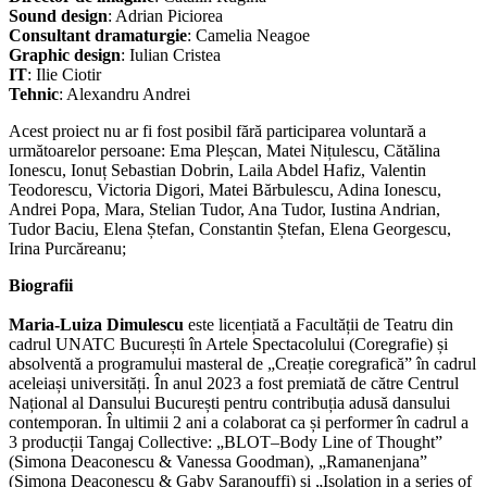
Sound design
: Adrian Piciorea
Consultant dramaturgie
: Camelia Neagoe
Graphic design
: Iulian Cristea
IT
: Ilie Ciotir
Tehnic
: Alexandru Andrei
Acest proiect nu ar fi fost posibil fără participarea voluntară a
următoarelor persoane: Ema Pleșcan, Matei Nițulescu, Cătălina
Ionescu, Ionuț Sebastian Dobrin, Laila Abdel Hafiz, Valentin
Teodorescu, Victoria Digori, Matei Bărbulescu, Adina Ionescu,
Andrei Popa, Mara, Stelian Tudor, Ana Tudor, Iustina Andrian,
Tudor Baciu, Elena Ștefan, Constantin Ștefan, Elena Georgescu,
Irina Purcăreanu;
Biografii
Maria-Luiza Dimulescu
este licențiată a Facultății de Teatru din
cadrul UNATC București în Artele Spectacolului (Coregrafie) și
absolventă a programului masteral de „Creație coregrafică” în cadrul
aceleiași universități. În anul 2023 a fost premiată de către Centrul
Național al Dansului București pentru contribuția adusă dansului
contemporan. În ultimii 2 ani a colaborat ca și performer în cadrul a
3 producții Tangaj Collective: „BLOT–Body Line of Thought”
(Simona Deaconescu & Vanessa Goodman), „Ramanenjana”
(Simona Deaconescu & Gaby Saranouffi) și „Isolation in a series of