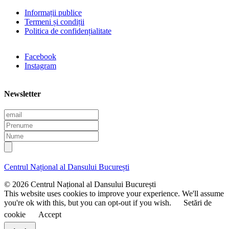
Informații publice
Termeni și condiții
Politica de confidențialitate
Facebook
Instagram
Newsletter
E
m
P
a
r
N
i
e
u
l
n
m
u
e
Centrul Național al Dansului București
m
e
© 2026 Centrul Național al Dansului București
This website uses cookies to improve your experience. We'll assume
you're ok with this, but you can opt-out if you wish.
Setări de
cookie
Accept