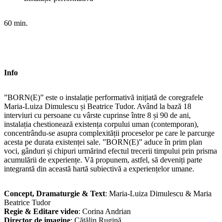
60 min.
Info
”BORN(E)” este o instalație performativă inițiată de coregrafele
Maria-Luiza Dimulescu și Beatrice Tudor. Având la bază 18
interviuri cu persoane cu vârste cuprinse între 8 și 90 de ani,
instalația chestionează existența corpului uman (contemporan),
concentrându-se asupra complexității proceselor pe care le parcurge
acesta pe durata existenței sale. ”BORN(E)” aduce în prim plan
voci, gânduri și chipuri urmărind efectul trecerii timpului prin prisma
acumulării de experiențe. Vă propunem, astfel, să deveniți parte
integrantă din această hartă subiectivă a experiențelor umane.
Concept, Dramaturgie & Text
: Maria-Luiza Dimulescu & Maria
Beatrice Tudor
Regie & Editare video
: Corina Andrian
Director de imagine
: Cătălin Rugină