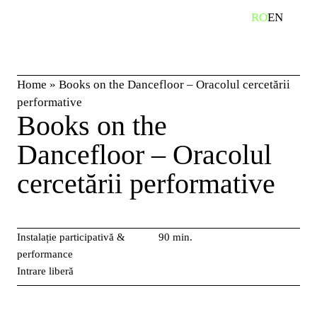
Skip
RO
EN
caută
to
content
Home
»
Books on the Dancefloor – Oracolul cercetării
performative
Books on the
Dancefloor – Oracolul
cercetării performative
Instalație participativă &
90 min.
performance
Intrare liberă