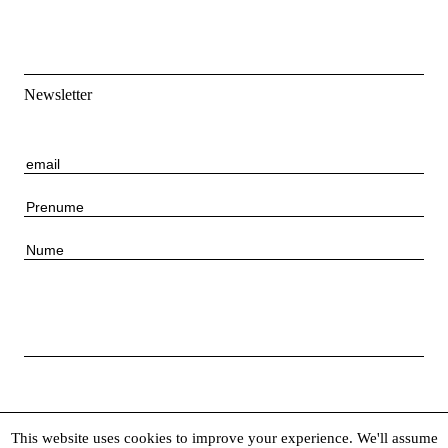
Newsletter
E
m
P
a
r
i
N
e
l
u
n
m
u
e
m
e
This website uses cookies to improve your experience. We'll assume