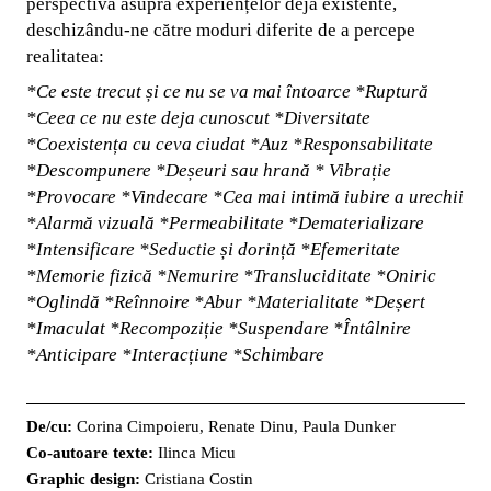
perspectivă asupra experiențelor deja existente,
deschizându-ne către moduri diferite de a percepe
realitatea:
*Ce este trecut și ce nu se va mai întoarce *Ruptură
*
Ceea ce nu este deja cunoscut *Diversitate
*Coexistența cu ceva ciudat *Auz *Responsabilitate
*Descompunere *Deșeuri sau hrană * Vibrație
*Provocare *Vindecare *Cea mai intimă iubire a urechii
*Alarmă vizuală *Permeabilitate *Dematerializare
*Intensificare *Seductie și dorință *Efemeritate
*Memorie fizică *Nemurire *Transluciditate *Oniric
*Oglindă *Reînnoire *Abur *Materialitate *Deșert
*Imaculat *Recompoziție *Suspendare *Întâlnire
*Anticipare *Interacțiune *Schimbare
De/cu:
Corina Cimpoieru, Renate Dinu, Paula Dunker
Co-autoare texte:
Ilinca Micu
Graphic design:
Cristiana Costin