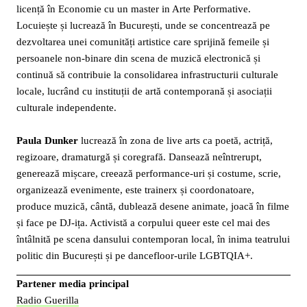
licență în Economie cu un master in Arte Performative.
Locuiește și lucrează în București, unde se concentrează pe
dezvoltarea unei comunități artistice care sprijină femeile și
persoanele non-binare din scena de muzică electronică și
continuă să contribuie la consolidarea infrastructurii culturale
locale, lucrând cu instituții de artă contemporană și asociații
culturale independente.
Paula Dunker
lucrează în zona de live arts ca poetă, actriță,
regizoare, dramaturgă și coregrafă. Dansează neîntrerupt,
generează mișcare, creează performance-uri și costume, scrie,
organizează evenimente, este trainerx și coordonatoare,
produce muzică, cântă, dublează desene animate, joacă în filme
și face pe DJ-ița. Activistă a corpului queer este cel mai des
întâlnită pe scena dansului contemporan local, în inima teatrului
politic din București și pe dancefloor-urile LGBTQIA+.
Partener media principal
Radio Guerilla