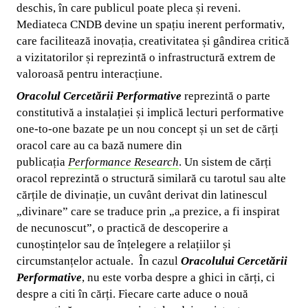
deschis, în care publicul poate pleca și reveni.
Mediateca CNDB devine un spațiu inerent performativ,
care facilitează inovația, creativitatea și gândirea critică
a vizitatorilor și reprezintă o infrastructură extrem de
valoroasă pentru interacțiune.
Oracolul Cercetării Performative
reprezintă o parte
constitutivă a instalației și
implică lecturi performative
one-to-one bazate pe un nou concept și un set de cărți
oracol care au ca bază numere din
publicația
Performance Research
. Un sistem de cărți
oracol reprezintă o structură similară cu tarotul sau alte
cărțile de divinație, un cuvânt derivat din latinescul
„divinare” care se traduce prin „a prezice, a fi inspirat
de necunoscut”, o practică de descoperire a
cunoștințelor sau de înțelegere a relațiilor și
circumstanțelor actuale. În cazul
Oracolului Cercetării
Performative
, nu este vorba despre a ghici in cărți, ci
despre a citi în cărți. Fiecare carte aduce o nouă