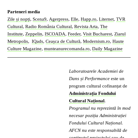
Parteneri media
Zile și nopți
,
Scena9
,
Agerpress
,
Elle
,
Happ.ro
,
Liternet
,
TVR
Cultural
,
Radio România Cultural
,
Revista Arta
,
The
Institute
,
Zeppelin
,
ISCOADA
,
Feeder
,
Visit Bucharest
,
Ziarul
Metropolis
,
IQads
,
Ceașca de Cultură
,
Modernism.ro
,
Haute
Culture Magazine
,
munteanurecomanda.ro
,
Daily Magazine
Laboratoarele Academiei de
Dans și Performance
este un
program cultural cofinanțat de
Administrația Fondului
Cultural Național
.
Programul nu reprezintă în mod
necesar poziția Administrației
Fondului Cultural Național.
AFCN nu este responsabilă de
conținutul proiectului sau de