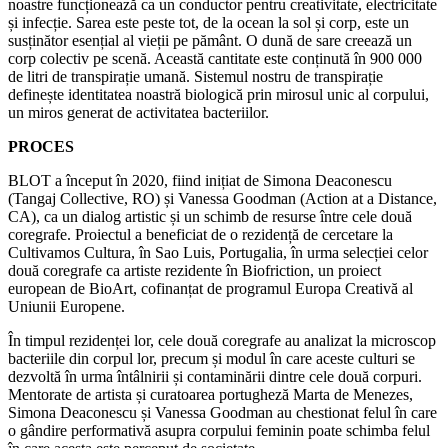
noastre funcționează ca un conductor pentru creativitate, electricitate
și infecție. Sarea este peste tot, de la ocean la sol și corp, este un
susținător esențial al vieții pe pământ. O dună de sare creează un
corp colectiv pe scenă. Această cantitate este conținută în 900 000
de litri de transpirație umană. Sistemul nostru de transpirație
definește identitatea noastră biologică prin mirosul unic al corpului,
un miros generat de activitatea bacteriilor.
PROCES
BLOT a început în 2020, fiind inițiat de Simona Deaconescu
(Tangaj Collective, RO) și Vanessa Goodman (Action at a Distance,
CA), ca un dialog artistic și un schimb de resurse între cele două
coregrafe. Proiectul a beneficiat de o rezidență de cercetare la
Cultivamos Cultura, în Sao Luis, Portugalia, în urma selecției celor
două coregrafe ca artiste rezidente în Biofriction, un proiect
european de BioArt, cofinanțat de programul Europa Creativă al
Uniunii Europene.
În timpul rezidenței lor, cele două coregrafe au analizat la microscop
bacteriile din corpul lor, precum și modul în care aceste culturi se
dezvoltă în urma întâlnirii și contaminării dintre cele două corpuri.
Mentorate de artista și curatoarea portugheză Marta de Menezes,
Simona Deaconescu și Vanessa Goodman au chestionat felul în care
o gândire performativă asupra corpului feminin poate schimba felul