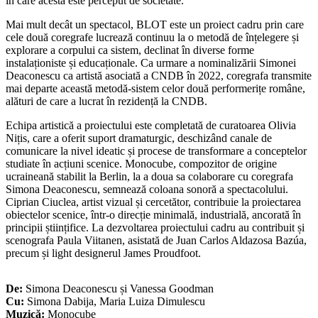
în care acesta este perceput de societate.
Mai mult decât un spectacol, BLOT este un proiect cadru prin care
cele două coregrafe lucrează continuu la o metodă de înțelegere și
explorare a corpului ca sistem, declinat în diverse forme
instalaționiste și educaționale. Ca urmare a nominalizării Simonei
Deaconescu ca artistă asociată a CNDB în 2022, coregrafa transmite
mai departe această metodă-sistem celor două performerițe române,
alături de care a lucrat în rezidență la CNDB.
Echipa artistică a proiectului este completată de curatoarea Olivia
Nițis, care a oferit suport dramaturgic, deschizând canale de
comunicare la nivel ideatic și procese de transformare a conceptelor
studiate în acțiuni scenice. Monocube, compozitor de origine
ucraineană stabilit la Berlin, la a doua sa colaborare cu coregrafa
Simona Deaconescu, semnează coloana sonoră a spectacolului.
Ciprian Ciuclea, artist vizual și cercetător, contribuie la proiectarea
obiectelor scenice, într-o direcție minimală, industrială, ancorată în
principii științifice. La dezvoltarea proiectului cadru au contribuit și
scenografa Paula Viitanen, asistată de Juan Carlos Aldazosa Bazúa,
precum și light designerul James Proudfoot.
De:
Simona Deaconescu și Vanessa Goodman
Cu:
Simona Dabija, Maria Luiza Dimulescu
Muzică:
Monocube