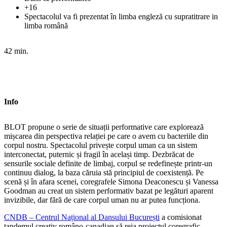
+16
Spectacolul va fi prezentat în limba engleză cu supratitrare in
limba română
42 min.
Info
BLOT propune o serie de situații performative care explorează
mișcarea din perspectiva relației pe care o avem cu bacteriile din
corpul nostru. Spectacolul privește corpul uman ca un sistem
interconectat, puternic și fragil în același timp. Dezbrăcat de
sensurile sociale definite de limbaj, corpul se redefinește printr-un
continuu dialog, la baza căruia stă principiul de coexistență. Pe
scenă și în afara scenei, coregrafele Simona Deaconescu și Vanessa
Goodman au creat un sistem performativ bazat pe legături aparent
invizibile, dar fără de care corpul uman nu ar putea funcționa.
CNDB – Centrul Național al Dansului București
a comisionat
tandemul creativ româno-canadian să reia proiectul coregrafic