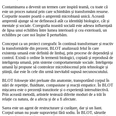
Contaminarea a devenit un termen care inspiră teamă, cu toate că
este un proces natural prin care schimbăm și transformăm resurse.
Corpurile noastre poartă o amprentă microbiană unică. Această
amprentă ajunge să ne definească atât ca identități biologice, cât și
mentale și sociale. Coregrafia noastră socială este adesea influențată
de lipsa unui echilibru între lumea interioară și cea exterioară, un
echilibru pe care noi înșine îl perturbăm.
Conceput ca un proiect coregrafic în continuă transformare și reactiv
la transformările din prezent, BLOT analizează felul în care
existența umană este definită de limbaj, prin procese de dependeță și
control. Există o ordine în termenii biologici, copiată și reprodusă de
inteligența umană, prin sisteme comportamentale sociale. Inteligența
umană își propune să controleze microbiocenul prin tehnologie și
știință, dar este în cele din urmă inevitabil supusă necunoscutului.
BLOT folosește idei preluate din anatomie, transportând corpul în
stări de repetiție, fluiditate, compasiune și reacții empatice. În BLOT
mișcarea este o prezență tranzitorie și o experiență intersubiectivă.
Prin această metodă, artistele testează diferite moduri de a trăi în
relație cu natura, de a afecta și de a fi afectate.
Sarea este un agent de restructurare și curățare, dar și un liant.
Corpul uman nu poate supraviețui fără sodiu. În BLOT, sărurile