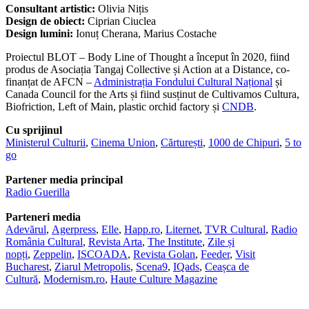
Consultant artistic:
Olivia Nițis
Design de obiect:
Ciprian Ciuclea
Design lumini:
Ionuț Cherana, Marius Costache
Proiectul BLOT – Body Line of Thought a început în 2020, fiind
produs de Asociația Tangaj Collective și Action at a Distance, co-
finanțat de AFCN –
Administrația Fondului Cultural Național
și
Canada Council for the Arts și fiind susținut de Cultivamos Cultura,
Biofriction, Left of Main, plastic orchid factory și
CNDB
.
Cu sprijinul
Ministerul Culturii
,
Cinema Union
,
Cărturești
,
1000 de Chipuri
,
5 to
go
Partener media principal
Radio Guerilla
Parteneri media
Adevărul
,
Agerpress
,
Elle
,
Happ.ro
,
Liternet
,
TVR Cultural
,
Radio
România Cultural
,
Revista Arta
,
The Institute
,
Zile și
nopți
,
Zeppelin
,
ISCOADA
,
Revista Golan
,
Feeder
,
Visit
Bucharest
,
Ziarul Metropolis
,
Scena9
,
IQads
,
Ceașca de
Cultură
,
Modernism.ro
,
Haute Culture Magazine