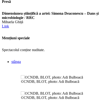
Presă
Dimensiunea științifică a artei: Simona Deaconescu – Dans și
microbiologie
/
RRC
Mihaela Ghiță
Link
Mențiuni speciale
Spectacolul conține nuditate.
stânga
©CNDB, BLOT, photo: Adi Bulboacă
©CNDB, BLOT, photo: Adi Bulboacă