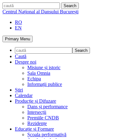
Skip
caută
to
Centrul Național al Dansului București
content
RO
EN
Primary Menu
Caută
Despre noi
Misiune și istoric
Sala Omnia
Echipa
Informații publice
Știri
Calendar
Producție și Difuzare
Dans și performance
Intersecții
Premiile CNDB
Rezidențe
Educație și Formare
Școala performativă