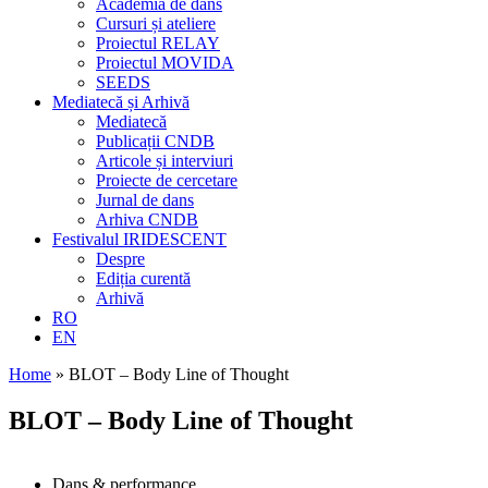
Academia de dans
Cursuri și ateliere
Proiectul RELAY
Proiectul MOVIDA
SEEDS
Mediatecă și Arhivă
Mediatecă
Publicații CNDB
Articole și interviuri
Proiecte de cercetare
Jurnal de dans
Arhiva CNDB
Festivalul IRIDESCENT
Despre
Ediția curentă
Arhivă
RO
EN
Home
»
BLOT – Body Line of Thought
BLOT – Body Line of Thought
Dans & performance