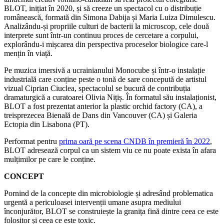
BLOT, inițiat în 2020, și să creeze un spectacol cu o distribuție
românească, formată din Simona Dabija și Maria Luiza Dimulescu.
Analizându-și propriile culturi de bacterii la microscop, cele două
interprete sunt într-un continuu proces de cercetare a corpului,
explorându-i mișcarea din perspectiva proceselor biologice care-l
mențin în viață.
Pe muzica imersivă a ucrainianului Monocube și într-o instalație
industrială care conține peste o tonă de sare concepută de artistul
vizual Ciprian Ciuclea, spectacolul se bucură de contribuția
dramaturgică a curatoarei Olivia Nițiș. În formatul său instalaționist,
BLOT a fost prezentat anterior la plastic orchid factory (CA), a
treisprezecea Bienală de Dans din Vancouver (CA) și Galeria
Ectopia din Lisabona (PT).
Performat pentru
prima oară pe scena CNDB în premieră în 2022
,
BLOT adresează corpul ca un sistem viu ce nu poate exista în afara
mulțimilor pe care le conține.
CONCEPT
Pornind de la concepte din microbiologie și adresând problematica
urgentă a periculoasei intervenții umane asupra mediului
înconjurător, BLOT se construiește la granița fină dintre ceea ce este
folositor și ceea ce este toxic.