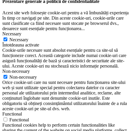
Prezentare generale a politicii de confidentialitate
Acest site web folosește cookie-uri pentru a vă îmbunătăți experiența
în timp ce navigați pe site. Din aceste cookie-uri, cookie-urile care
sunt clasificate ca fiind necesare sunt stocate pe browserul dvs.,
deoarece sunt esențiale pentru funcționarea
...
Necessary
Necessary
Întotdeauna activate
Cookie-urile necesare sunt absolut esențiale pentru ca site-ul să
funcționeze corect. Această categorie include numai cookie-uri care
asigură funcționalități de bază și caracteristici de securitate ale site-
ului. Aceste cookie-uri nu stochează nicio informație personală.
Non-necessary
Non-necessary
Orice cookie-uri care nu sunt necesare pentru funcționarea site-ului
web și sunt utilizate special pentru colectarea datelor cu caracter
personal ale utilizatorului prin intermediul analitice, reclame, alte
conținuturi înglobate sunt denumite cookie-uri inutile. Este
obligatoriu să obțineți consimțământul utilizatorului înainte de a rula
aceste cookie-uri pe site-ul dvs. web.
Functional
Functional
Functional cookies help to perform certain functionalities like
sharing the content of the website on social media platforms, collect