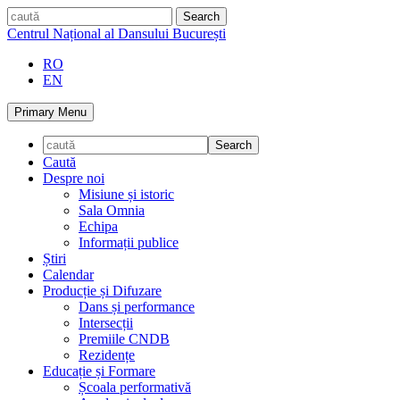
Skip
caută
to
Centrul Național al Dansului București
content
RO
EN
Primary Menu
Caută
Despre noi
Misiune și istoric
Sala Omnia
Echipa
Informații publice
Știri
Calendar
Producție și Difuzare
Dans și performance
Intersecții
Premiile CNDB
Rezidențe
Educație și Formare
Școala performativă