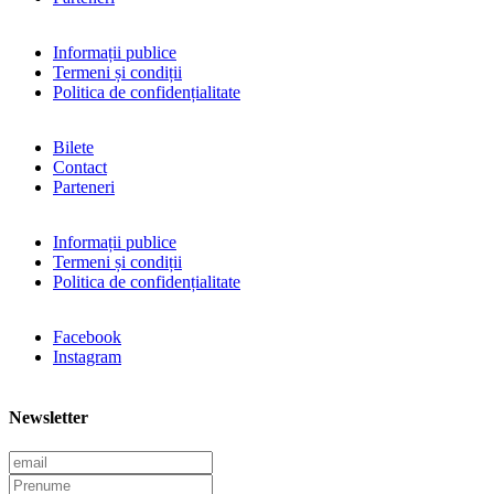
Informații publice
Termeni și condiții
Politica de confidențialitate
Bilete
Contact
Parteneri
Informații publice
Termeni și condiții
Politica de confidențialitate
Facebook
Instagram
Newsletter
E
m
P