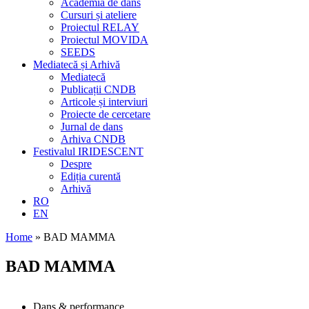
Academia de dans
Cursuri și ateliere
Proiectul RELAY
Proiectul MOVIDA
SEEDS
Mediatecă și Arhivă
Mediatecă
Publicații CNDB
Articole și interviuri
Proiecte de cercetare
Jurnal de dans
Arhiva CNDB
Festivalul IRIDESCENT
Despre
Ediția curentă
Arhivă
RO
EN
Home
»
BAD MAMMA
BAD MAMMA
Dans & performance