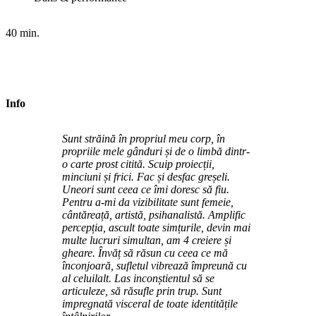
40 min.
Info
Sunt străină în propriul meu corp, în
propriile mele gânduri și de o limbă dintr-
o carte prost citită. Scuip proiecții,
minciuni și frici. Fac și desfac greșeli.
Uneori sunt ceea ce îmi doresc să fiu.
Pentru a-mi da vizibilitate sunt femeie,
cântăreață, artistă, psihanalistă. Amplific
percepția, ascult toate simțurile, devin mai
multe lucruri simultan, am 4 creiere și
gheare. Învăț să răsun cu ceea ce mă
înconjoară, sufletul vibrează împreună cu
al celuilalt. Las inconștientul să se
articuleze, să răsufle prin trup. Sunt
impregnată visceral de toate identitățile