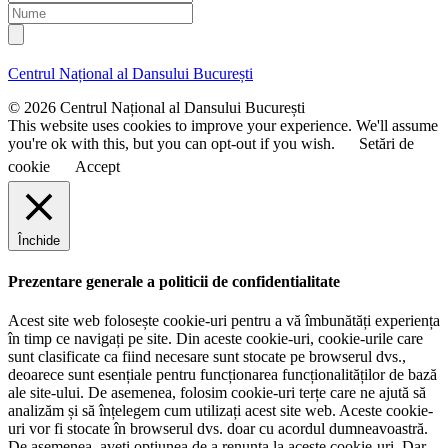
a
r
N
i
e
u
l
n
m
u
e
Centrul Național al Dansului București
m
e
© 2026 Centrul Național al Dansului București
This website uses cookies to improve your experience. We'll assume
you're ok with this, but you can opt-out if you wish.
Setări de
cookie
Accept
Închide
Prezentare generale a politicii de confidentialitate
Acest site web folosește cookie-uri pentru a vă îmbunătăți experiența
în timp ce navigați pe site. Din aceste cookie-uri, cookie-urile care
sunt clasificate ca fiind necesare sunt stocate pe browserul dvs.,
deoarece sunt esențiale pentru funcționarea funcționalităților de bază
ale site-ului. De asemenea, folosim cookie-uri terțe care ne ajută să
analizăm și să înțelegem cum utilizați acest site web. Aceste cookie-
uri vor fi stocate în browserul dvs. doar cu acordul dumneavoastră.
De asemenea, aveți opțiunea de a renunța la aceste cookie-uri. Dar