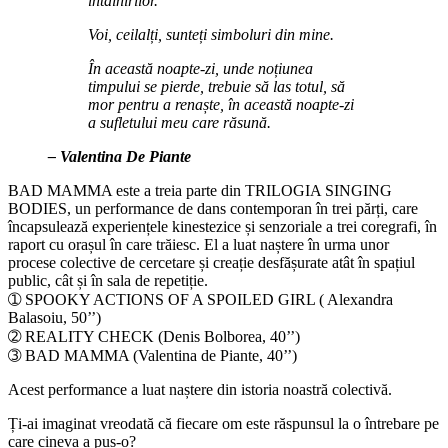
întâlnirilor.
Voi, ceilalți, sunteți simboluri din mine.
În această noapte-zi, unde noțiunea
timpului se pierde, trebuie să las totul, să
mor pentru a renaște, în această noapte-zi
a sufletului meu care răsună.
– Valentina De Piante
BAD MAMMA este a treia parte din TRILOGIA SINGING
BODIES, un performance de dans contemporan în trei părți, care
încapsulează experiențele kinestezice și senzoriale a trei coregrafi, în
raport cu orașul în care trăiesc. El a luat naștere în urma unor
procese colective de cercetare și creație desfășurate atât în spațiul
public, cât și în sala de repetiție.
➀ SPOOKY ACTIONS OF A SPOILED GIRL ( Alexandra
Balasoiu, 50’’)
➁ REALITY CHECK (Denis Bolborea, 40’’)
➂ BAD MAMMA (Valentina de Piante, 40’’)
Acest performance a luat naștere din istoria noastră colectivă.
Ți-ai imaginat vreodată că fiecare om este răspunsul la o întrebare pe
care cineva a pus-o?