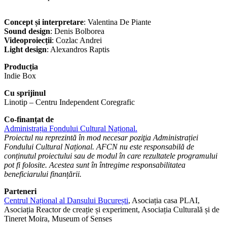
Concept și interpretare
: Valentina De Piante
Sound design
: Denis Bolborea
Videoproiecții
: Cozlac Andrei
Light design
: Alexandros Raptis
Producția
Indie Box
Cu sprijinul
Linotip – Centru Independent Coregrafic
Co-finanțat de
Administrația Fondului Cultural Național.
Proiectul nu reprezintă în mod necesar poziţia Administrației
Fondului Cultural Național. AFCN nu este responsabilă de
conținutul proiectului sau de modul în care rezultatele programului
pot fi folosite. Acestea sunt în întregime responsabilitatea
beneficiarului finanțării.
Parteneri
Centrul Național al Dansului București
, Asociația casa PLAI,
Asociația Reactor de creație și experiment, Asociația Culturală și de
Tineret Moira, Museum of Senses