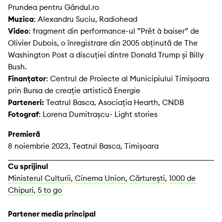
Prundea pentru Gândul.ro
Muzica
: Alexandru Suciu, Radiohead
Video
: fragment din performance-ul ”Prêt à baiser” de
Olivier Dubois, o înregistrare din 2005 obţinută de The
Washington Post a discuției dintre Donald Trump și Billy
Bush.
Finanțator
: Centrul de Proiecte al Municipiului Timișoara
prin Bursa de creație artistică Energie
Parteneri:
Teatrul Basca, Asociația Hearth, CNDB
Fotograf
: Lorena Dumitrașcu- Light stories
Premieră
8 noiembrie 2023, Teatrul Basca, Timișoara
Cu sprijinul
Ministerul Culturii
,
Cinema Union
,
Cărturești
,
1000 de
Chipuri
,
5 to go
Partener media principal