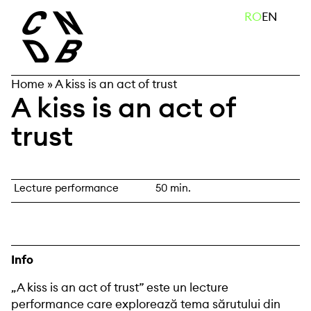
Skip
caută
RO
EN
to
content
Home
»
A kiss is an act of trust
A kiss is an act of
trust
Lecture performance
50 min.
Info
„A kiss is an act of trust” este un lecture
performance care explorează tema sărutului din