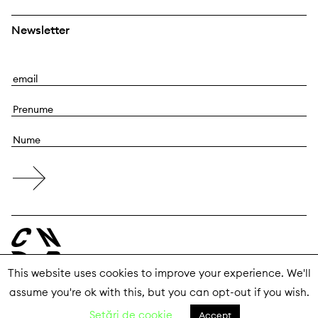
Newsletter
E
m
P
a
r
i
N
e
l
u
n
m
u
e
m
e
This website uses cookies to improve your experience. We'll
assume you're ok with this, but you can opt-out if you wish.
© 2026 Centrul Național al Dansului București
Setări de cookie
Accept