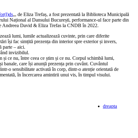
or(l)ds
„, de Eliza Trefaș, a fost prezentată la Biblioteca Municipală
ului Național al Dansului București, performance-ul face parte din
 de Andreea David & Eliza Trefas la CNDB în 2022.
izează lumi, lumile actualizează cuvinte, prin care diferite
Stări își fac simțită prezența din interior spre exterior și invers,
ă parte – aici.
rând invizibilul.
 și ce nu, între ceea ce știm și ce nu. Corpul schimbă lumi,
 și banale, care își anunță prezența prin cuvânt. Cuvântul
intr-o sensibilitate activată în corp, dintr-o atenție orientată de
mentată, în încercarea amintirii unui vis, în timpul visului.
dreapta