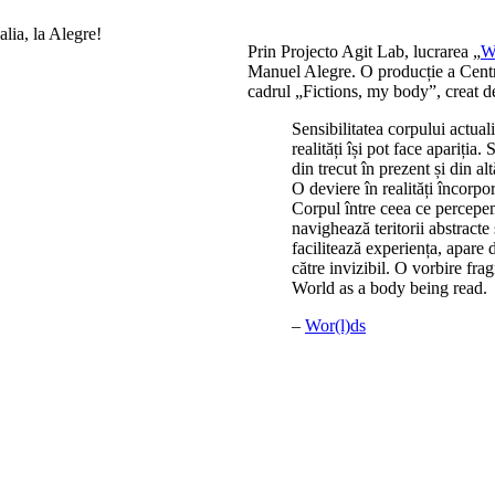
Prin Projecto Agit Lab, lucrarea „
W
Manuel Alegre. O producție a Centr
cadrul „Fictions, my body”, creat
Sensibilitatea corpului actual
realități își pot face apariția. 
din trecut în prezent și din alt
O deviere în realități încorpo
Corpul între ceea ce percepem
navighează teritorii abstracte
facilitează experiența, apare d
către invizibil. O vorbire frag
World as a body being read.
–
Wor(l)ds