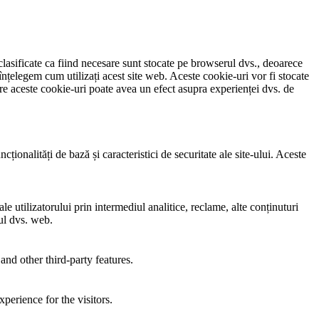
clasificate ca fiind necesare sunt stocate pe browserul dvs., deoarece
înțelegem cum utilizați acest site web. Aceste cookie-uri vor fi stocate
e aceste cookie-uri poate avea un efect asupra experienței dvs. de
ionalități de bază și caracteristici de securitate ale site-ului. Aceste
e utilizatorului prin intermediul analitice, reclame, alte conținuturi
-ul dvs. web.
and other third-party features.
perience for the visitors.