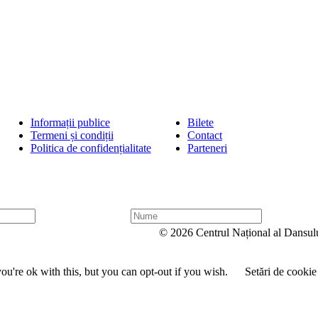
Informații publice
Bilete
Termeni și condiții
Contact
Politica de confidențialitate
Parteneri
N
u
© 2026 Centrul Național al Dansul
m
e
u're ok with this, but you can opt-out if you wish.
Setări de cookie