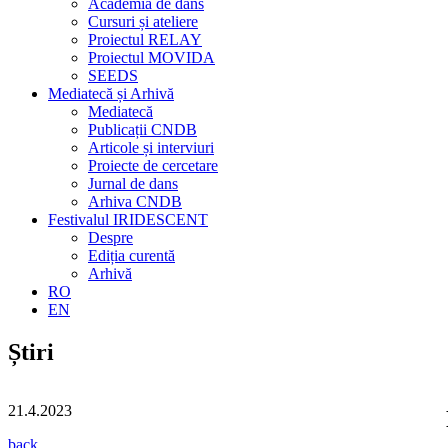
Academia de dans
Cursuri și ateliere
Proiectul RELAY
Proiectul MOVIDA
SEEDS
Mediatecă și Arhivă
Mediatecă
Publicații CNDB
Articole și interviuri
Proiecte de cercetare
Jurnal de dans
Arhiva CNDB
Festivalul IRIDESCENT
Despre
Ediția curentă
Arhivă
RO
EN
Știri
21.4.2023
back