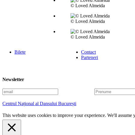
© Loved Almeida
© Loved Almeida
© Loved Almeida
Bilete
Contact
Parteneri
Newsletter
E
P
m
r
a
e
Centrul Național al Dansului București
i
n
l
u
This website uses cookies to improve your experience. We'll assume yo
m
e