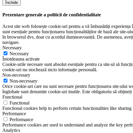
Închide
Prezentare generale a politicii de confidentialitate
Acest site web folosește cookie-uri pentru a vă îmbunătăți experiența în
sunt esențiale pentru funcționarea funcționalităților de bază ale site-u
în browserul dvs. doar cu acordul dumneavoastră. De asemenea, aveți op
navigare.
Necessary
Necessary
Întotdeauna activate
Cookie-urile necesare sunt absolut esențiale pentru ca site-ul să funcțio
cookie-uri nu stochează nicio informație personală.
Non-necessary
Non-necessary
Orice cookie-uri care nu sunt necesare pentru funcționarea site-ului web 
înglobate sunt denumite cookie-uri inutile. Este obligatoriu să obțineți
Functional
Functional
Functional cookies help to perform certain functionalities like sharing 
Performance
Performance
Performance cookies are used to understand and analyze the key perfor
Analytics