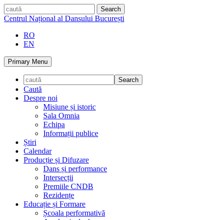
Skip
caută
to
Centrul Național al Dansului București
content
RO
EN
Primary Menu
Caută
Despre noi
Misiune și istoric
Sala Omnia
Echipa
Informații publice
Știri
Calendar
Producție și Difuzare
Dans și performance
Intersecții
Premiile CNDB
Rezidențe
Educație și Formare
Școala performativă