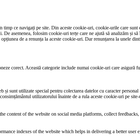
 timp ce navigați pe site. Din aceste cookie-uri, cookie-urile care sunt 
lui. De asemenea, folosim cookie-uri terțe care ne ajută să analizăm și să 
țiunea de a renunța la aceste cookie-uri. Dar renunțarea la unele dintr
neze corect. Această categorie include numai cookie-uri care asigură funcț
și sunt utilizate special pentru colectarea datelor cu caracter personal al
 consimțământul utilizatorului înainte de a rula aceste cookie-uri pe site
the content of the website on social media platforms, collect feedbacks, 
mance indexes of the website which helps in delivering a better user ex