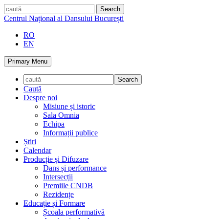
Skip
caută
to
Centrul Național al Dansului București
content
RO
EN
Primary Menu
Caută
Despre noi
Misiune și istoric
Sala Omnia
Echipa
Informații publice
Știri
Calendar
Producție și Difuzare
Dans și performance
Intersecții
Premiile CNDB
Rezidențe
Educație și Formare
Școala performativă