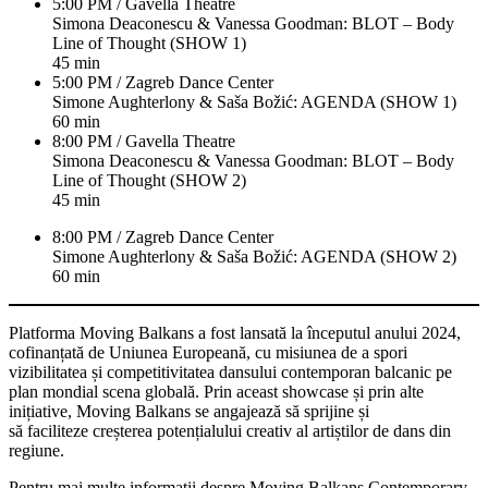
5:00 PM / Gavella Theatre
Simona Deaconescu & Vanessa Goodman: BLOT – Body
Line of Thought (SHOW 1)
45 min
5:00 PM / Zagreb Dance Center
Simone Aughterlony & Saša Božić: AGENDA (SHOW 1)
60 min
8:00 PM / Gavella Theatre
Simona Deaconescu & Vanessa Goodman: BLOT – Body
Line of Thought (SHOW 2)
45 min
8:00 PM / Zagreb Dance Center
Simone Aughterlony & Saša Božić: AGENDA (SHOW 2)
60 min
Platforma Moving Balkans a fost lansată la începutul anului 2024,
cofinanțată de Uniunea Europeană, cu misiunea de a spori
vizibilitatea și competitivitatea dansului contemporan balcanic pe
plan mondial scena globală. Prin aceast showcase și prin alte
inițiative, Moving Balkans se angajează să sprijine și
să faciliteze creșterea potențialului creativ al artiștilor de dans din
regiune.
Pentru mai multe informații despre Moving Balkans Contemporary