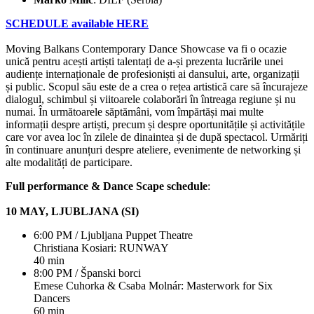
SCHEDULE available HERE
Moving Balkans Contemporary Dance Showcase va fi o ocazie
unică pentru acești artiști talentați de a-și prezenta lucrările unei
audiențe internaționale de profesioniști ai dansului, arte, organizații
și public. Scopul său este de a crea o rețea artistică care să încurajeze
dialogul, schimbul și viitoarele colaborări în întreaga regiune și nu
numai. În următoarele săptămâni, vom împărtăși mai multe
informații despre artiști, precum și despre oportunitățile și activitățile
care vor avea loc în zilele de dinaintea și de după spectacol. Urmăriți
în continuare anunțuri despre ateliere, evenimente de networking și
alte modalități de participare.
Full performance & Dance Scape schedule
:
10 MAY, LJUBLJANA (SI)
6:00 PM / Ljubljana Puppet Theatre
Christiana Kosiari: RUNWAY
40 min
8:00 PM / Španski borci
Emese Cuhorka & Csaba Molnár: Masterwork for Six
Dancers
60 min