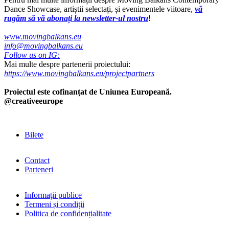
Dance Showcase, artiștii selectați, și evenimentele viitoare,
vă
rugăm să vă abonați la newsletter-ul nostru
!
www.movingbalkans.eu
info@movingbalkans.eu
Follow us on IG:
Mai multe despre partenerii proiectului:
https://www.movingbalkans.eu/projectpartners
Proiectul este cofinanțat de Uniunea Europeană.
@creativeeurope
Bilete
Contact
Parteneri
Informații publice
Termeni și condiții
Politica de confidențialitate