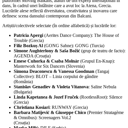
platformei Moving Balkans, alături de doi experți internaționali în
dans, în cadrul unei întâlnire care a avut loc la Atena, Grecia.
Lucrările alese reflectă diversitatea, creativitatea și inovarea care
definesc scena dansului contemporan din Balcani.
Artiștii/colectivele selectate (în ordine alfabetică) și lucrările lor:
Patricia Apergi
(Aerites Dance Company): The House of
Trouble (Grecia)
Filiz Bozkuș Al
(GONG Sahne): GONG (Turcia)
Simone Aughterlony & Saša Božić
(grup de teatru de facto):
AGENDA (Croația)
Emese Cuhorka & Csaba Molnár
(Grupul En-Knap):
Masterwork for Six Dancers (Slovenia)
Simona Deaconescu & Vanessa Goodman
(Tangaj
Collective): BLOT – Linia corpului de gândire
(România)
Stanislav Genadiev & Violeta Vitanova
: Saline Nebula
(Bulgaria)
Linda Kapetanea & Jozef Fruček
(RootlessRoot): Silence
(Grecia)
Christiana Kosiari
: RUNWAY (Grecia)
Barbara Matijević & Giuseppe Chico
(Premier Stratagème
& Omnibus): Screenagers Vol.2
(Croația)
Marko Milić
: DILF (Serbia)