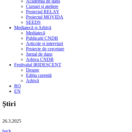
Academia de dans
Cursuri și ateliere
Proiectul RELAY
Proiectul MOVIDA
SEEDS
Mediatecă și Arhivă
Mediatecă
Publicații CNDB
Articole și interviuri
Proiecte de cercetare
Jurnal de dans
Arhiva CNDB
Festivalul IRIDESCENT
Despre
Ediția curentă
Arhivă
RO
EN
Știri
26.3.2025
back