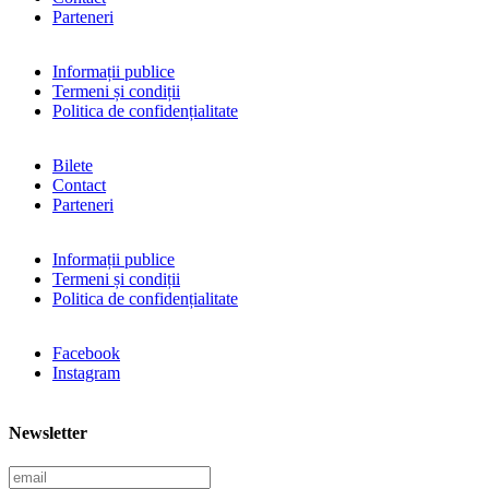
Parteneri
Informații publice
Termeni și condiții
Politica de confidențialitate
Bilete
Contact
Parteneri
Informații publice
Termeni și condiții
Politica de confidențialitate
Facebook
Instagram
Newsletter
E