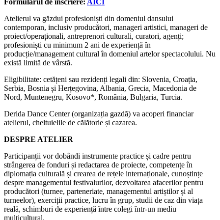
Formularul de înscriere:
AICI
Atelierul va găzdui profesioniști din domeniul dansului
contemporan, inclusiv producători, manageri artistici, manageri de
proiect/operaționali, antreprenori culturali, curatori, agenți;
profesioniști cu minimum 2 ani de experiență în
producție/management cultural în domeniul artelor spectacolului. Nu
există limită de vârstă.
Eligibilitate: cetățeni sau rezidenți legali din: Slovenia, Croația,
Serbia, Bosnia și Herțegovina, Albania, Grecia, Macedonia de
Nord, Muntenegru, Kosovo*, România, Bulgaria, Turcia.
Derida Dance Center (organizația gazdă) va acoperi financiar
atelierul, cheltuielile de călătorie și cazarea.
DESPRE ATELIER
Participanții vor dobândi instrumente practice și cadre pentru
strângerea de fonduri și redactarea de proiecte, competențe în
diplomația culturală și crearea de rețele internaționale, cunoștințe
despre managementul festivalurilor, dezvoltarea afacerilor pentru
producători (turnee, parteneriate, managementul artiștilor și al
turneelor), exerciții practice, lucru în grup, studii de caz din viața
reală, schimburi de experiență între colegi într-un mediu
multicultural.