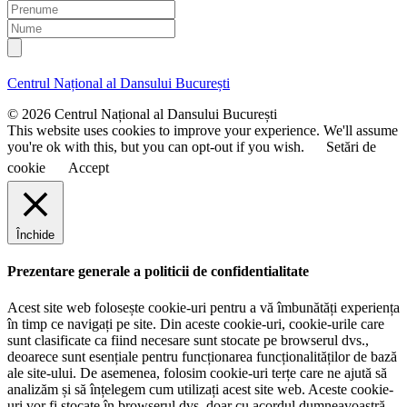
m
P
a
r
N
i
e
u
l
n
m
u
e
Centrul Național al Dansului București
m
e
© 2026 Centrul Național al Dansului București
This website uses cookies to improve your experience. We'll assume
you're ok with this, but you can opt-out if you wish.
Setări de
cookie
Accept
Închide
Prezentare generale a politicii de confidentialitate
Acest site web folosește cookie-uri pentru a vă îmbunătăți experiența
în timp ce navigați pe site. Din aceste cookie-uri, cookie-urile care
sunt clasificate ca fiind necesare sunt stocate pe browserul dvs.,
deoarece sunt esențiale pentru funcționarea funcționalităților de bază
ale site-ului. De asemenea, folosim cookie-uri terțe care ne ajută să
analizăm și să înțelegem cum utilizați acest site web. Aceste cookie-
uri vor fi stocate în browserul dvs. doar cu acordul dumneavoastră.