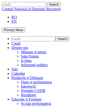
Skip
caută
to
Centrul Național al Dansului București
content
RO
EN
Primary Menu
Caută
Despre noi
Misiune și istoric
Sala Omnia
Echipa
Informații publice
Știri
Calendar
Producție și Difuzare
Dans și performance
Intersecții
Premiile CNDB
Rezidențe
Educație și Formare
Școala performativă