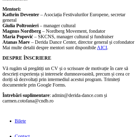
Mentori:
Kathrin Deventer
– Asociația Festivalurilor Europene, secretar
general
Giulia Poltronieri
– manager cultural
Magnus Nordberg
– Nordberg Movement, fondator
Maria Popović
– SKCNS, manager cultural și fundraiser
Atanas Maev
– Derida Dance Center, director general și cofondator
Mai multe detalii despre mentori sunt disponibile
AICI
.
DESPRE ÎNSCRIERE
Vă rugăm să pregătiți un CV și o scrisoare de motivație în care să
descrieți experiența și interesele dumneavoastră, precum și ceea ce
doriți să dezvoltați prin intermediul acestui program. Trimiteți
documentele prin Google Forms.
Întrebări suplimentare
: admin@derida-dance.com și
carmen.cotofana@cndb.ro
Bilete
Contact