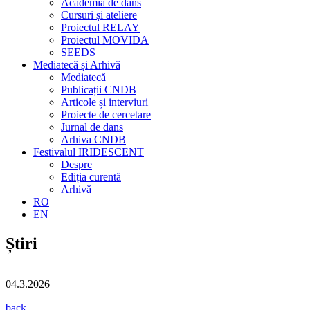
Academia de dans
Cursuri și ateliere
Proiectul RELAY
Proiectul MOVIDA
SEEDS
Mediatecă și Arhivă
Mediatecă
Publicații CNDB
Articole și interviuri
Proiecte de cercetare
Jurnal de dans
Arhiva CNDB
Festivalul IRIDESCENT
Despre
Ediția curentă
Arhivă
RO
EN
Știri
04.3.2026
back