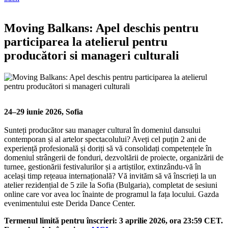
Moving Balkans: Apel deschis pentru
participarea la atelierul pentru
producători si manageri culturali
24–29 iunie 2026, Sofia
Sunteți producător sau manager cultural în domeniul dansului
contemporan și al artelor spectacolului? Aveți cel puțin 2 ani de
experiență profesională și doriți să vă consolidați competențele în
domeniul strângerii de fonduri, dezvoltării de proiecte, organizării de
turnee, gestionării festivalurilor și a artiștilor, extinzându-vă în
același timp rețeaua internațională? Vă invităm să vă înscrieți la un
atelier rezidențial de 5 zile la Sofia (Bulgaria), completat de sesiuni
online care vor avea loc înainte de programul la fața locului. Gazda
evenimentului este Derida Dance Center.
Termenul limită pentru înscrieri: 3 aprilie 2026, ora 23:59 CET.