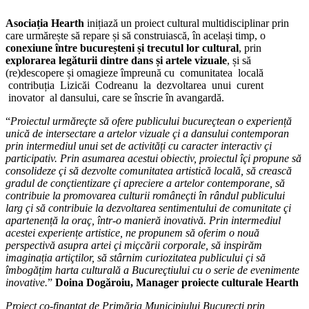
Asociați
a Hearth
inițiază un proiect cultural multidisciplinar prin
care urmărește să repare și să construiască, în același timp, o
conexiune între bucureșteni și trecutul lor cultural
, prin
explorarea legăturii dintre dans și artele vizuale
, și să
(re)descopere și omagieze împreună cu comunitatea locală
contribuția Lizicăi Codreanu la dezvoltarea unui curent
inovator al dansului, care se înscrie în avangardă.
“
Proiectul urmăreçte să ofere publicului bucureçtean o experiență
unică de intersectare a artelor vizuale çi a dansului contemporan
prin intermediul unui set de activități cu caracter interactiv çi
participativ. Prin asumarea acestui obiectiv, proiectul îçi propune să
consolideze çi să dezvolte comunitatea artistică locală, să crească
gradul de conçtientizare çi apreciere a artelor contemporane, să
contribuie la promovarea culturii româneçti în rândul publicului
larg çi să contribuie la dezvoltarea sentimentului de comunitate çi
apartenență la oraç, într-o manieră inovativă. Prin intermediul
acestei experiențe artistice, ne propunem să oferim o nouă
perspectivă asupra artei çi miçcării corporale, să inspirăm
imaginația artiçtilor, să stârnim curiozitatea publicului çi să
îmbogățim harta culturală a Bucureçtiului cu o serie de evenimente
inovative.
”
Doina Dogăroiu, Manager proiecte culturale Hearth
Proiect co-finanțat de Primăria Municipiului Bucureçti prin