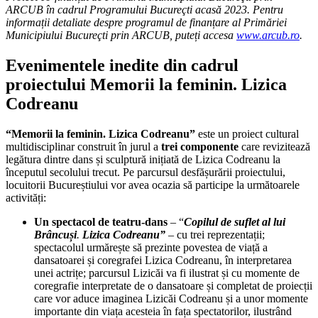
ARCUB în cadrul Programului Bucureçti acasă 2023. Pentru
informații detaliate despre programul de finanțare al Primăriei
Municipiului Bucureçti prin ARCUB, puteți accesa
www.arcub.ro
.
Evenimentele inedite din cadrul
proiectului Memorii la feminin. Lizica
Codreanu
“Memorii la feminin. Lizica Codreanu”
este un proiect cultural
multidisciplinar construit în jurul a
tre
i componente
care revizitează
legătura dintre dans și sculptură inițiată de Lizica Codreanu la
începutul secolului trecut. Pe parcursul desfășurării proiectului,
locuitorii Bucureștiului vor avea ocazia să participe la următoarele
activități:
Un spectacol de teatru-dans
– “
Copilul de suflet al lui
Brâncuși
.
Lizica Codreanu”
– cu trei reprezentații;
spectacolul urmărește să prezinte povestea de viață a
dansatoarei și coregrafei Lizica Codreanu, în interpretarea
unei actrițe; parcursul Lizicăi va fi ilustrat și cu momente de
coregrafie interpretate de o dansatoare și completat de proiecții
care vor aduce imaginea Lizicăi Codreanu și a unor momente
importante din viața acesteia în fața spectatorilor, ilustrând