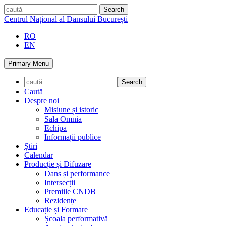
Skip
caută
to
Centrul Național al Dansului București
content
RO
EN
Primary Menu
Caută
Despre noi
Misiune și istoric
Sala Omnia
Echipa
Informații publice
Știri
Calendar
Producție și Difuzare
Dans și performance
Intersecții
Premiile CNDB
Rezidențe
Educație și Formare
Școala performativă