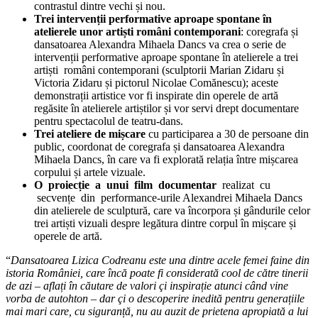
contrastul dintre vechi și nou.
Trei intervenții performative aproape spontane în
atelierele unor artiști români contemporani
: coregrafa și
dansatoarea Alexandra Mihaela Dancs va crea o serie de
intervenții performative aproape spontane în atelierele a trei
artiști români contemporani (sculptorii Marian Zidaru și
Victoria Zidaru și pictorul Nicolae Comănescu); aceste
demonstrații artistice vor fi inspirate din operele de artă
regăsite în atelierele artiștilor și vor servi drept documentare
pentru spectacolul de teatru-dans.
Trei ateliere de mișcare
cu participarea a 30 de persoane din
public, coordonat de coregrafa și dansatoarea Alexandra
Mihaela Dancs, în care va fi explorată relația între mișcarea
corpului și artele vizuale.
O proiecție a unui film documentar
realizat cu
secvențe din performance-urile Alexandrei Mihaela Dancs
din atelierele de sculptură, care va încorpora și gândurile celor
trei artiști vizuali despre legătura dintre corpul în mișcare și
operele de artă.
“
Dansatoarea Lizica Codreanu este una dintre acele femei faine din
istoria României, care încă poate fi considerată cool de către tinerii
de azi – aflați în căutare de valori çi inspirație atunci când vine
vorba de autohton – dar çi o descoperire inedită pentru generațiile
mai mari care, cu siguranță, nu au auzit de prietena apropiată a lui