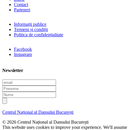
Contact
Parteneri
Informații publice
Termeni și condiții
Politica de confidențialitate
Facebook
Instagram
Newsletter
E
m
P
a
r
N
i
e
u
l
n
m
u
e
Centrul Național al Dansului București
m
e
© 2026 Centrul Național al Dansului București
This website uses cookies to improve your experience. We'll assume