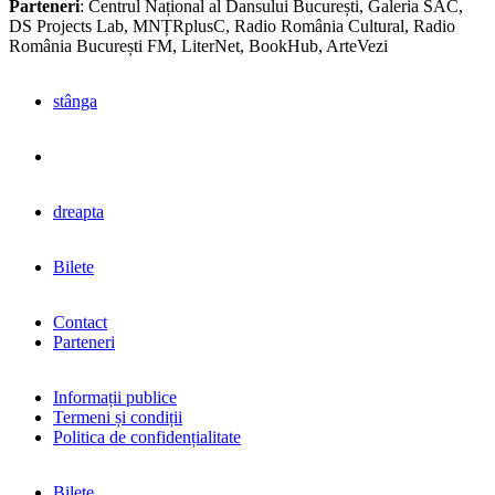
Parteneri
: Centrul Național al Dansului București, Galeria SAC,
DS Projects Lab, MNȚRplusC, Radio România Cultural, Radio
România București FM, LiterNet, BookHub, ArteVezi
stânga
dreapta
Bilete
Contact
Parteneri
Informații publice
Termeni și condiții
Politica de confidențialitate
Bilete