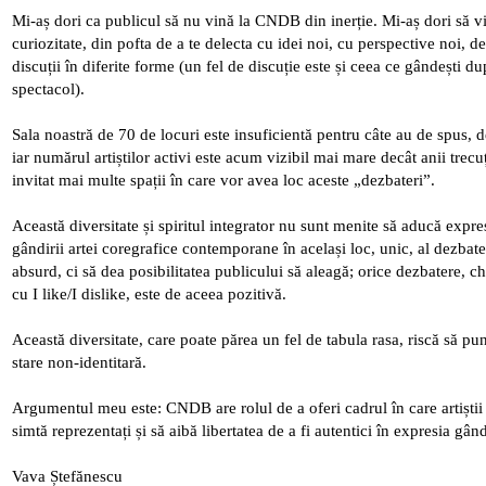
Mi-aș dori ca publicul să nu vină la CNDB din inerție. Mi-aș dori să 
curiozitate, din pofta de a te delecta cu idei noi, cu perspective noi, de
discuții în diferite forme (un fel de discuție este și ceea ce gândești du
spectacol).
Sala noastră de 70 de locuri este insuficientă pentru câte au de spus, de 
iar numărul artiștilor activi este acum vizibil mai mare decât anii trec
invitat mai multe spații în care vor avea loc aceste „dezbateri”.
Această diversitate și spiritul integrator nu sunt menite să aducă expresi
gândirii artei coregrafice contemporane în același loc, unic, al dezbateri
absurd, ci să dea posibilitatea publicului să aleagă; orice dezbatere, c
cu I like/I dislike, este de aceea pozitivă.
Această diversitate, care poate părea un fel de tabula rasa, riscă să 
stare non-identitară.
Argumentul meu este: CNDB are rolul de a oferi cadrul în care artiștii 
simtă reprezentați și să aibă libertatea de a fi autentici în expresia gân
Vava Ștefănescu