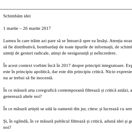
Schimbăm idei
1 martie – 26 martie 2017
Lumea în care trăim azi pare să se întoarcă spre ea însăși. Atenția noas
să fie distributivă, bombardați de toate tipurile de informații, de schi
uimiți de gesturi radicale, atinși de nesiguranță și neîncredere.
În acest context vorbim încă în 2017 despre principii integratoare. Exp
este în principiu apolitică, dar este din principiu critică. Nicio expresie
nu ar trebui să fie inocentă.
În ce măsură arta coregrafică contemporană filtrează și critică astăzi, 
generează altele noi?
În ce măsură artiștii se uită la oamenii din jur, citesc și lucrează cu sem
Și, în oglindă, în ce măsură publicul filtrează și critică, adună idei și 
noi?