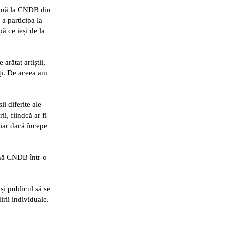
vină la CNDB din
 a participa la
pă ce ieși de la
arătat artiștii,
uți. De aceea am
i diferite ale
i, fiindcă ar fi
hiar dacă începe
pună CNDB într-o
și publicul să se
dirii individuale.