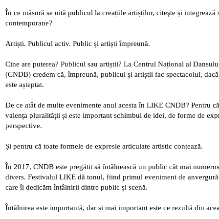
În ce măsură se uită publicul la creațiile artiștilor, citeşte și integrează
contemporane?
Artiști. Publicul activ. Public și artiști împreună.
Cine are puterea? Publicul sau artiștii? La Centrul Național al Dansulu
(CNDB) credem că, împreună, publicul și artiștii fac spectacolul, dacă
este așteptat.
De ce atât de multe evenimente anul acesta în LIKE CNDB? Pentru că
valența pluralității și este important schimbul de idei, de forme de exp
perspective.
Și pentru că toate formele de expresie articulate artistic contează.
În 2017, CNDB este pregătit să întâlnească un public cât mai numeros
divers. Festivalul LIKE dă tonul, fiind primul eveniment de anvergură 
care îl dedicăm întâlnirii dintre public și scenă.
Întâlnirea este importantă, dar și mai important este ce rezultă din acea