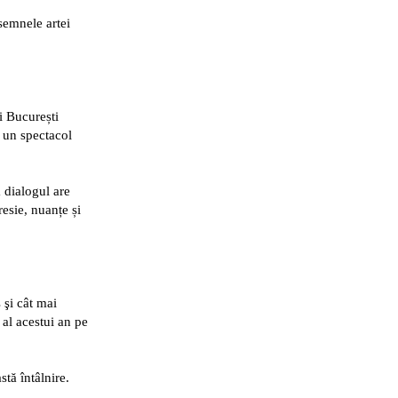
 semnele artei
i București
 un spectacol
 dialogul are
resie, nuanțe și
 şi cât mai
al acestui an pe
stă întâlnire.