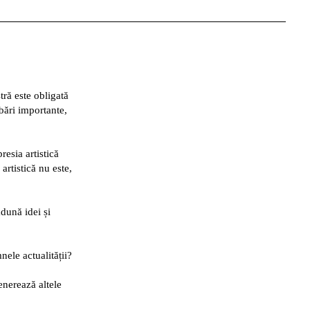
tră este obligată
mbări importante,
resia artistică
 artistică nu este,
adună idei și
nele actualității?
generează altele