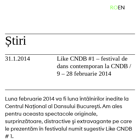
Skip
caută
RO
EN
to
content
Știri
31.1.2014
Like CNDB #1 – festival de
dans contemporan la CNDB /
9 – 28 februarie 2014
Luna februarie 2014 va fi luna întâlnirilor inedite la
Centrul Naţional al Dansului Bucureşti. Am ales
pentru aceasta spectacole originale,
surprinzătoare, distractive şi extravagante pe care
le prezentăm în festivalul numit sugestiv Like CNDB
# 1.