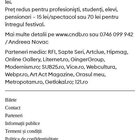
lei.
Preţ redus pentru profesionişti, studenţi, elevi,
pensionari – 15 lei/spectacol sau 70 lei pentru
întregul festival.
Mai multe detalii pe www.cndb.ro sau 0746 099 942
/ Andreea Novac
Parteneri media: RFI, Sapte Seri, Artclue, Hipmag,
Online Gallery, Liternet.ro, GingerGroup,
Modernism.ro; SUB25.ro, Vice.ro, Webcultura,
Webpr.ro, Art Act Magazine, Orasul meu,
Metropotam.ro, Getlokal.ro; 121.ro
Bilete
Contact
Parteneri
Informații publice
Termeni și condiții
Politica de confidențialitate