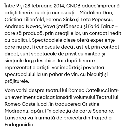
Între 9 şi 28 februarie 2014, CNDB aduce împreună
artişti tineri sau deja cunoscuţi – Mădălina Dan,
Cristina Lilienfeld, Ferenc Sinkó şi Leta Popescu,
Andreea Novac, Vava Ştefănescu şi Farid Fairuz –
care să producă, prin creaţiile lor, un contact inedit
cu publicul. Spectacolele alese oferă experienţe
care nu pot fi cunoscute decât astfel, prin contact
direct, sunt spectacole de privit cu mintea şi
simţurile larg deschise. Iar după fiecare
reprezentaţie artiştii vor împărtăşi povestea
spectacolului la un pahar de vin, cu biscuiţi şi
prăjiturele.
Vom vorbi despre teatrul lui Romeo Catellucci într-
un eveniment dedicat lansării volumului Teatrul lui
Romeo Castellucci, în traducerea Cristinei
Modreanu, apărut în colecţia de carte Scena.ro.
Lansarea va fi urmată de proiecţii din Tragedia
Endogonidia.