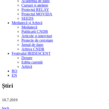
Academia de dans
Cursuri și ateliere
Proiectul RELAY
Proiectul MOVIDA
SEEDS
Mediatecă și Arhivă
Mediatecă
Publicații CNDB
Articole și interviuri
Proiecte de cercetare
Jurnal de dans
Arhiva CNDB
Festivalul IRIDESCENT
Despre
Ediția curentă
Arhivă
RO
EN
Știri
10.7.2019
back