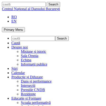
Skip
caută
to
Centrul Național al Dansului București
content
RO
EN
Primary Menu
Caută
Despre noi
Misiune și istoric
Sala Omnia
Echipa
Informații publice
Știri
Calendar
Producție și Difuzare
Dans și performance
Intersecții
Premiile CNDB
Rezidențe
Educație și Formare
Școala performativă