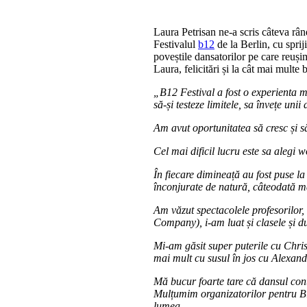
Laura Petrisan ne-a scris câteva rân
Festivalul
b12
de la Berlin, cu spri
poveștile dansatorilor pe care reuși
Laura, felicitări și la cât mai multe
„B12 Festival a fost o experienta 
să-și testeze limitele, sa învețe unii 
Am avut oportunitatea să cresc și s
Cel mai dificil lucru este sa alegi 
În fiecare dimineață au fost puse la
înconjurate de natură, câteodată ma
Am văzut spectacolele profesorilor
Company), i-am luat și clasele și 
Mi-am găsit super puterile cu Chris
mai mult cu susul în jos cu Alexan
Mă bucur foarte tare că dansul cont
Mulțumim organizatorilor pentru B12
lumea.