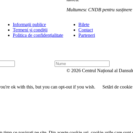
Multumesc CNDB pentru susținere în
Informații publice
Bilete
Termeni și condiții
Contact
Politica de confidențialitate
Parteneri
N
u
© 2026 Centrul Național al Dansul
m
e
u're ok with this, but you can opt-out if you wish.
Setări de cookie
 timp ce navigați pe site. Din aceste cookie-uri, cookie-urile care sunt 