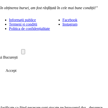
 obținerea bursei, am fost răsfățată în cele mai bune condiții!”
Informații publice
Facebook
Termeni și condiții
Instagram
Politica de confidențialitate
ui București
Accept
clasificate ca fiind necesare sunt stocate pe browserul dvs., deoarece