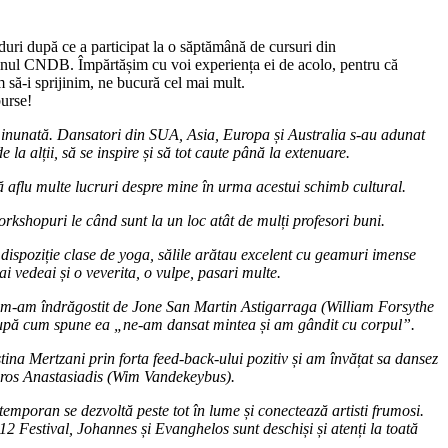
duri după ce a participat la o săptămână de cursuri din
jinul CNDB. Împărtășim cu voi experiența ei de acolo, pentru că
m să-i sprijinim, ne bucură cel mai mult.
 burse!
minunată. Dansatori din SUA, Asia, Europa și Australia s-au adunat
de la alții, să se inspire și să tot caute până la extenuare.
ă aflu multe lucruri despre mine în urma acestui schimb cultural.
workshopuri le când sunt la un loc atât de mulți profesori buni.
 dispoziție clase de yoga, sălile arătau excelent cu geamuri imense
i vedeai și o veverita, o vulpe, pasari multe.
, m-am îndrăgostit de Jone San Martin Astigarraga (William Forsythe
după cum spune ea „ne-am dansat mintea și am gândit cu corpul”.
tina Mertzani prin forta feed-back-ului pozitiv și am învățat sa dansez
dros Anastasiadis (Wim Vandekeybus).
emporan se dezvoltă peste tot în lume și conectează artisti frumosi.
 Festival, Johannes și Evanghelos sunt deschiși și atenți la toată