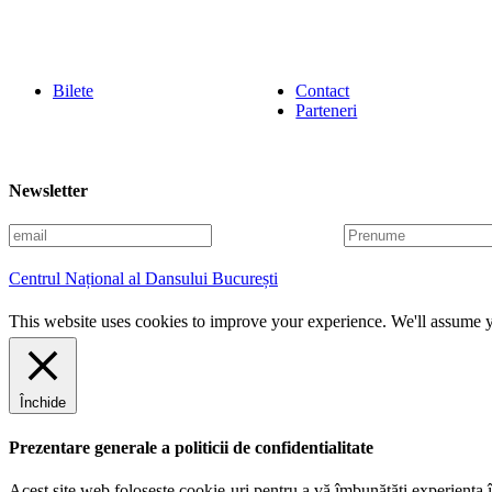
Bilete
Contact
Parteneri
Newsletter
E
P
m
r
a
e
Centrul Național al Dansului București
i
n
l
u
This website uses cookies to improve your experience. We'll assume yo
m
e
Închide
Prezentare generale a politicii de confidentialitate
Acest site web folosește cookie-uri pentru a vă îmbunătăți experiența în