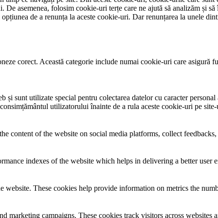
lui. De asemenea, folosim cookie-uri terțe care ne ajută să analizăm și să 
țiunea de a renunța la aceste cookie-uri. Dar renunțarea la unele dintr
neze corect. Această categorie include numai cookie-uri care asigură funcț
și sunt utilizate special pentru colectarea datelor cu caracter personal al
 consimțământul utilizatorului înainte de a rula aceste cookie-uri pe site
the content of the website on social media platforms, collect feedbacks, 
mance indexes of the website which helps in delivering a better user ex
e website. These cookies help provide information on metrics the number 
and marketing campaigns. These cookies track visitors across websites a