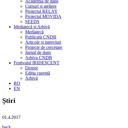
Academia de dans
Cursuri și ateliere
Proiectul RELAY
Proiectul MOVIDA
SEEDS
Mediatecă și Arhivă
Mediatecă
Publicații CNDB
Articole și interviuri
Proiecte de cercetare
Jurnal de dans
Arhiva CNDB
Festivalul IRIDESCENT
Despre
Ediția curentă
Arhivă
RO
EN
Știri
01.4.2017
back