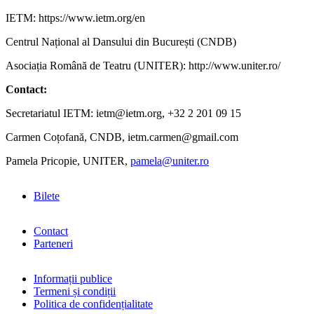
IETM: https://www.ietm.org/en
Centrul Național al Dansului din București (CNDB)
Asociația Română de Teatru (UNITER): http://www.uniter.ro/
Contact:
Secretariatul IETM: ietm@ietm.org, +32 2 201 09 15
Carmen Coțofană, CNDB, ietm.carmen@gmail.com
Pamela Pricopie, UNITER,
pamela@uniter.ro
Bilete
Contact
Parteneri
Informații publice
Termeni și condiții
Politica de confidențialitate