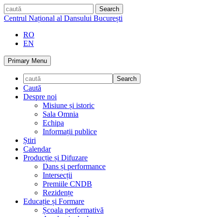
Skip
caută
to
Centrul Național al Dansului București
content
RO
EN
Primary Menu
Caută
Despre noi
Misiune și istoric
Sala Omnia
Echipa
Informații publice
Știri
Calendar
Producție și Difuzare
Dans și performance
Intersecții
Premiile CNDB
Rezidențe
Educație și Formare
Școala performativă