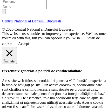
m
P
a
r
N
i
e
u
l
n
m
u
e
Centrul Național al Dansului București
m
e
© 2026 Centrul Național al Dansului București
This website uses cookies to improve your experience. We'll assume
you're ok with this, but you can opt-out if you wish.
Setări de
cookie
Accept
Închide
Prezentare generale a politicii de confidentialitate
Acest site web folosește cookie-uri pentru a vă îmbunătăți experiența
în timp ce navigați pe site. Din aceste cookie-uri, cookie-urile care
sunt clasificate ca fiind necesare sunt stocate pe browserul dvs.,
deoarece sunt esențiale pentru funcționarea funcționalităților de bază
ale site-ului. De asemenea, folosim cookie-uri terțe care ne ajută să
analizăm și să înțelegem cum utilizați acest site web. Aceste cookie-
uri vor fi stocate în browserul dvs. doar cu acordul dumneavoastră.