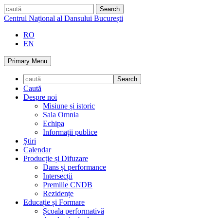
Skip
caută
to
Centrul Național al Dansului București
content
RO
EN
Primary Menu
Caută
Despre noi
Misiune și istoric
Sala Omnia
Echipa
Informații publice
Știri
Calendar
Producție și Difuzare
Dans și performance
Intersecții
Premiile CNDB
Rezidențe
Educație și Formare
Școala performativă