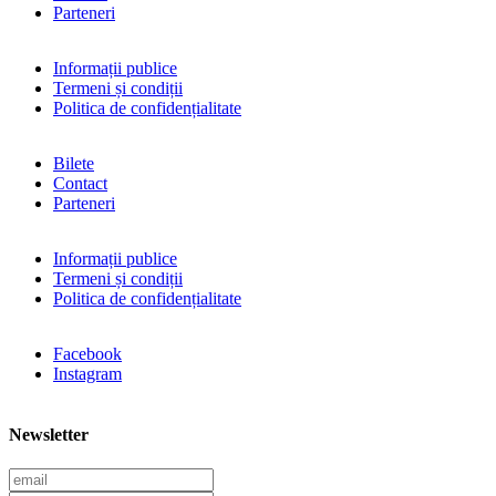
Parteneri
Informații publice
Termeni și condiții
Politica de confidențialitate
Bilete
Contact
Parteneri
Informații publice
Termeni și condiții
Politica de confidențialitate
Facebook
Instagram
Newsletter
E