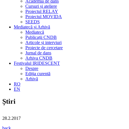
Academia de dans
Cursuri și ateliere
Proiectul RELAY
Proiectul MOVIDA
SEEDS
Mediatecă și Arhivă
Mediatecă
Publicații CNDB
Articole și interviuri
Proiecte de cercetare
Jurnal de dans
Arhiva CNDB
Festivalul IRIDESCENT
Despre
Ediția curentă
Arhivă
RO
EN
Știri
28.2.2017
back