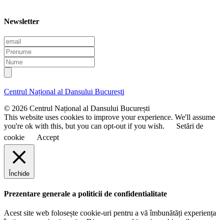
Newsletter
E
m
P
a
r
N
i
e
u
l
n
m
u
e
Centrul Național al Dansului București
m
e
© 2026 Centrul Național al Dansului București
This website uses cookies to improve your experience. We'll assume
you're ok with this, but you can opt-out if you wish.
Setări de
cookie
Accept
Închide
Prezentare generale a politicii de confidentialitate
Acest site web folosește cookie-uri pentru a vă îmbunătăți experiența