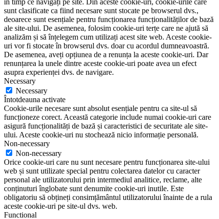
în timp ce navigați pe site. Din aceste cookie-uri, cookie-urile care
sunt clasificate ca fiind necesare sunt stocate pe browserul dvs.,
deoarece sunt esențiale pentru funcționarea funcționalităților de bază
ale site-ului. De asemenea, folosim cookie-uri terțe care ne ajută să
analizăm și să înțelegem cum utilizați acest site web. Aceste cookie-
uri vor fi stocate în browserul dvs. doar cu acordul dumneavoastră.
De asemenea, aveți opțiunea de a renunța la aceste cookie-uri. Dar
renunțarea la unele dintre aceste cookie-uri poate avea un efect
asupra experienței dvs. de navigare.
Necessary
Necessary
Întotdeauna activate
Cookie-urile necesare sunt absolut esențiale pentru ca site-ul să
funcționeze corect. Această categorie include numai cookie-uri care
asigură funcționalități de bază și caracteristici de securitate ale site-
ului. Aceste cookie-uri nu stochează nicio informație personală.
Non-necessary
Non-necessary
Orice cookie-uri care nu sunt necesare pentru funcționarea site-ului
web și sunt utilizate special pentru colectarea datelor cu caracter
personal ale utilizatorului prin intermediul analitice, reclame, alte
conținuturi înglobate sunt denumite cookie-uri inutile. Este
obligatoriu să obțineți consimțământul utilizatorului înainte de a rula
aceste cookie-uri pe site-ul dvs. web.
Functional