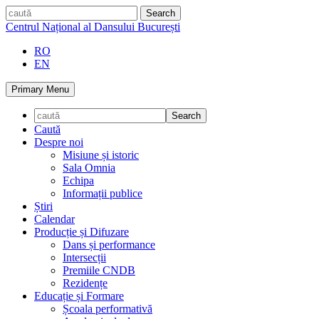
Skip
caută
to
Centrul Național al Dansului București
content
RO
EN
Primary Menu
Caută
Despre noi
Misiune și istoric
Sala Omnia
Echipa
Informații publice
Știri
Calendar
Producție și Difuzare
Dans și performance
Intersecții
Premiile CNDB
Rezidențe
Educație și Formare
Școala performativă