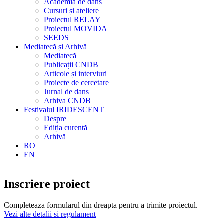
Academia de dans
Cursuri și ateliere
Proiectul RELAY
Proiectul MOVIDA
SEEDS
Mediatecă și Arhivă
Mediatecă
Publicații CNDB
Articole și interviuri
Proiecte de cercetare
Jurnal de dans
Arhiva CNDB
Festivalul IRIDESCENT
Despre
Ediția curentă
Arhivă
RO
EN
Inscriere proiect
Completeaza formularul din dreapta pentru a trimite proiectul.
Vezi alte detalii si regulament