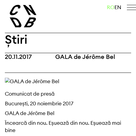
Skip
caută
RO
EN
to
content
Știri
20.11.2017
GALA de Jérôme Bel
Comunicat de presă
București, 20 noiembrie 2017
GALA de Jérôme Bel
Încearcă din nou. Eșuează din nou. Eșuează mai
bine