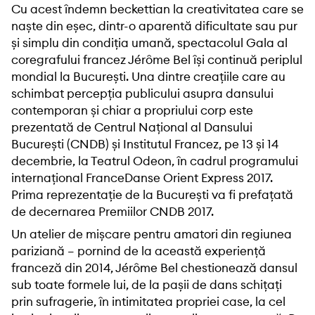
Cu acest îndemn beckettian la creativitatea care se
naște din eșec, dintr-o aparentă dificultate sau pur
și simplu din condiția umană, spectacolul Gala al
coregrafului francez Jérôme Bel își continuă periplul
mondial la București. Una dintre creațiile care au
schimbat percepția publicului asupra dansului
contemporan și chiar a propriului corp este
prezentată de Centrul Național al Dansului
București (CNDB) și Institutul Francez, pe 13 și 14
decembrie, la Teatrul Odeon, în cadrul programului
internațional FranceDanse Orient Express 2017.
Prima reprezentație de la București va fi prefațată
de decernarea Premiilor CNDB 2017.
Un atelier de mișcare pentru amatori din regiunea
pariziană – pornind de la această experiență
franceză din 2014, Jérôme Bel chestionează dansul
sub toate formele lui, de la pașii de dans schițați
prin sufragerie, în intimitatea propriei case, la cel