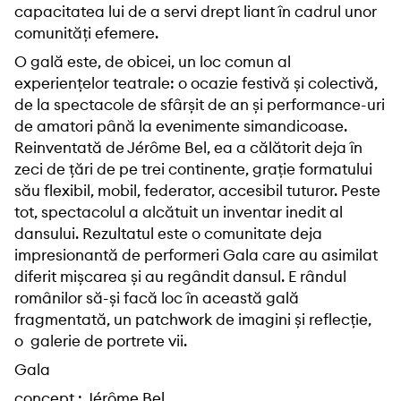
capacitatea lui de a servi drept liant în cadrul unor
comunități efemere.
O gală este, de obicei, un loc comun al
experiențelor teatrale: o ocazie festivă și colectivă,
de la spectacole de sfârșit de an și performance-uri
de amatori până la evenimente simandicoase.
Reinventată de Jérôme Bel, ea a călătorit deja în
zeci de țări de pe trei continente, grație formatului
său flexibil, mobil, federator, accesibil tuturor. Peste
tot, spectacolul a alcătuit un inventar inedit al
dansului. Rezultatul este o comunitate deja
impresionantă de performeri Gala care au asimilat
diferit mișcarea și au regândit dansul. E rândul
românilor să-și facă loc în această gală
fragmentată, un patchwork de imagini și reflecție,
o galerie de portrete vii.
Gala
concept : Jérôme Bel