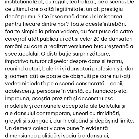
instituționalizat, cu reguli, teatralizat, pe o scenă. De
ce ultimul are o altă legitimitate, un alt prestigiu
decât primul ? Ce înseamnă dansul și mișcarea
pentru fiecare dintre noi ? Toate aceste întrebări,
foarte simple la prima vedere, au fost puse de către
coregraf atât publicului cât și celor 20 de dansatori
români cu care a realizat versiunea bucureșteană a
spectacolului. O distribuție surprinzătoare,
împotriva tuturor clișeelor despre dans și teatru,
reunind actori, balerini și dansatori profesioniști, dar
și oameni cât se poate de obișnuiți pe care nu i-ați
vedea niciodată pe o scenă consacrată – copii,
adolescenți, persoane în vârstă, cu handicap etc.
Împreună, aceștia prezintă și deconstruiesc
modelele și canoanele acceptate ale baletului și
ale dansului contemporan, uneori cu timidități,
greșeli și stângăcii, dar încălcând și depășind limite.
Un demers colectiv care pune în evidență
dimensiunea politică și socială a dansului,