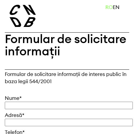
Skip
caută
RO
EN
to
content
Formular de solicitare
informații
Formular de solicitare informații de interes public în
baza legii 544/2001
Nume*
Adresă*
Telefon*