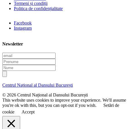
Termeni și condiții
Politica de confidențialitate
Facebook
Instagram
Newsletter
E
m
P
a
r
N
i
e
u
l
n
m
u
e
Centrul Național al Dansului București
m
e
© 2026 Centrul Național al Dansului București
This website uses cookies to improve your experience. We'll assume
you're ok with this, but you can opt-out if you wish.
Setări de
cookie
Accept