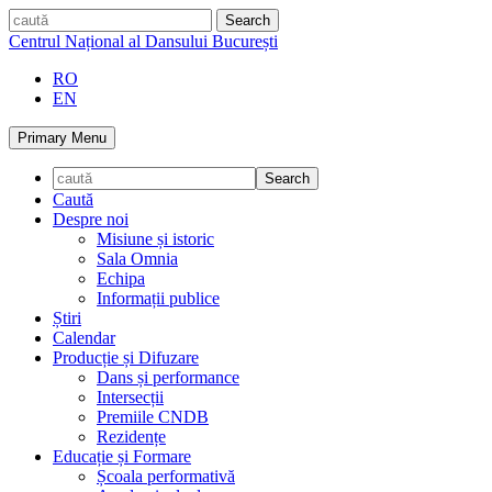
Skip
caută
to
Centrul Național al Dansului București
content
RO
EN
Primary Menu
Caută
Despre noi
Misiune și istoric
Sala Omnia
Echipa
Informații publice
Știri
Calendar
Producție și Difuzare
Dans și performance
Intersecții
Premiile CNDB
Rezidențe
Educație și Formare
Școala performativă