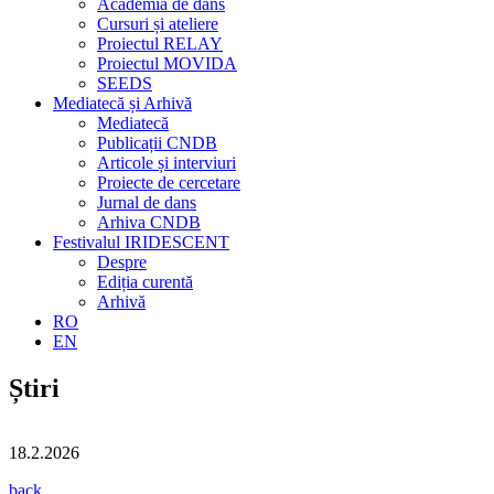
Academia de dans
Cursuri și ateliere
Proiectul RELAY
Proiectul MOVIDA
SEEDS
Mediatecă și Arhivă
Mediatecă
Publicații CNDB
Articole și interviuri
Proiecte de cercetare
Jurnal de dans
Arhiva CNDB
Festivalul IRIDESCENT
Despre
Ediția curentă
Arhivă
RO
EN
Știri
18.2.2026
back