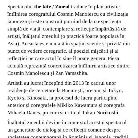
Spectacolul
the kite / Zmeul
traduce în plan artistic
întîlnirea coregrafului Cosmin Manolescu cu civilizația
japoneză și este construit pornind de la o experiență
simplă de viață, contemplare și reflecție împărtășită de
artiști, înălțatul zmeului (o practică foarte populară în
Asia). Aceasta este mutată în spațiul scenic și privită din
punct de vedere coregrafic, al poeziei mișcării și al
reflecției pe care actul în sine îl poate genera. Piesa
actuală reprezintă concretizarea întîlnirii artistice dintre
Cosmin Manolescu și Zan Yamashita.
Artiștii au lucrat începînd din 2013 în cadrul unor
rezidențe de cercetare la București, precum și Tokyo,
Kyoto și Kinosaki, la procesul de lucru participînd
anterior și coregrafele Mikiko Kawamura și coregrafa
Mihaela Dancs, precum și criticul Takao Norikoshi.
Înălțatul zmeului devine în contextul acestui spectacol
un generator de dialog și de reflecții comune despre
societatea contemporană în România și Japonia, tradiții,