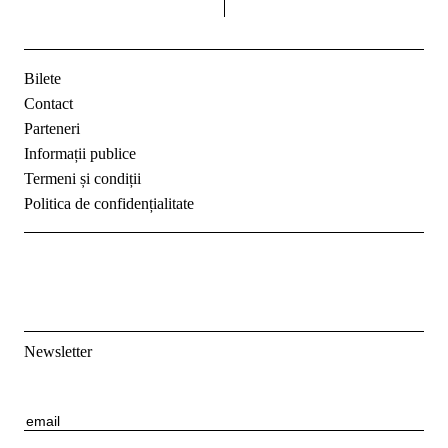
Bilete
Contact
Parteneri
Informații publice
Termeni și condiții
Politica de confidențialitate
Newsletter
E