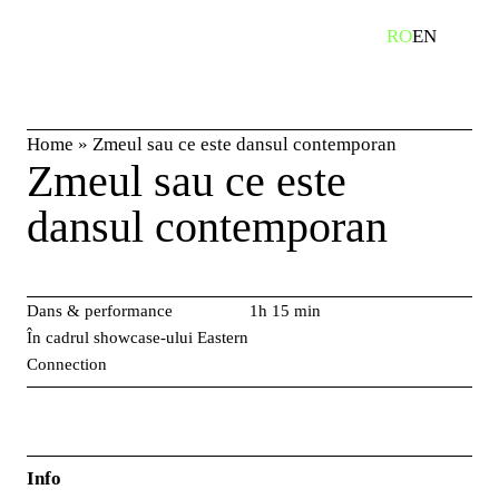
Skip
caută
RO
EN
to
content
Home
»
Zmeul sau ce este dansul contemporan
Zmeul sau ce este
dansul contemporan
Dans & performance
1h 15 min
În cadrul showcase-ului Eastern
Connection
Info