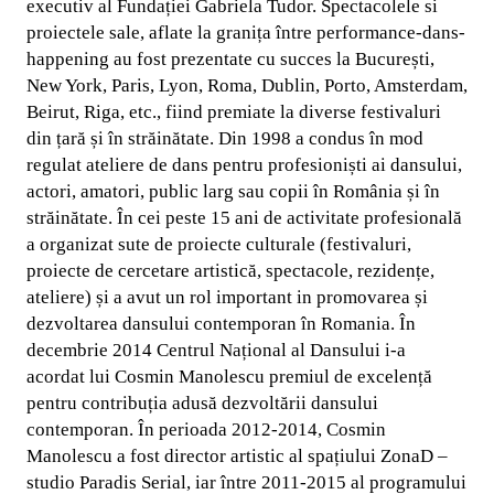
executiv al Fundației Gabriela Tudor. Spectacolele si
proiectele sale, aflate la granița între performance-dans-
happening au fost prezentate cu succes la București,
New York, Paris, Lyon, Roma, Dublin, Porto, Amsterdam,
Beirut, Riga, etc., fiind premiate la diverse festivaluri
din țară și în străinătate. Din 1998 a condus în mod
regulat ateliere de dans pentru profesioniști ai dansului,
actori, amatori, public larg sau copii în România și în
străinătate. În cei peste 15 ani de activitate profesională
a organizat sute de proiecte culturale (festivaluri,
proiecte de cercetare artistică, spectacole, rezidențe,
ateliere) și a avut un rol important in promovarea și
dezvoltarea dansului contemporan în Romania. În
decembrie 2014 Centrul Național al Dansului i-a
acordat lui Cosmin Manolescu premiul de excelență
pentru contribuția adusă dezvoltării dansului
contemporan. În perioada 2012-2014, Cosmin
Manolescu a fost director artistic al spațiului ZonaD –
studio Paradis Serial, iar între 2011-2015 al programului