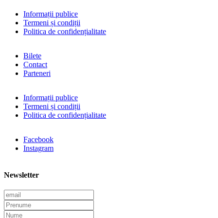
Informații publice
Termeni și condiții
Politica de confidențialitate
Bilete
Contact
Parteneri
Informații publice
Termeni și condiții
Politica de confidențialitate
Facebook
Instagram
Newsletter
E
m
P
a
r
N