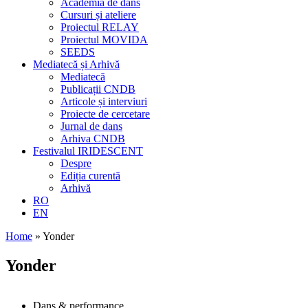
Academia de dans
Cursuri și ateliere
Proiectul RELAY
Proiectul MOVIDA
SEEDS
Mediatecă și Arhivă
Mediatecă
Publicații CNDB
Articole și interviuri
Proiecte de cercetare
Jurnal de dans
Arhiva CNDB
Festivalul IRIDESCENT
Despre
Ediția curentă
Arhivă
RO
EN
Home
»
Yonder
Yonder
Dans & performance