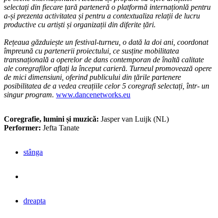
selectați din fiecare țară parteneră o platformă internaționlă pentru
a-și prezenta activitatea și pentru a contextualiza relații de lucru
productive cu artiști și organizații din diferite țări.
Rețeaua găzduiește un festival-turneu, o dată la doi ani, coordonat
împreună cu partenerii proiectului, ce susține mobilitatea
transnațională a operelor de dans contemporan de înaltă calitate
ale coregrafilor aflați la început carieră. Turneul promovează opere
de mici dimensiuni, oferind publicului din țările partenere
posibilitatea de a vedea creațiile celor 5 coregrafi selectați, într- un
singur program.
www.dancenetworks.eu
Coregrafie, lumini și muzică:
Jasper van Luijk (NL)
Performer:
Jefta Tanate
stânga
dreapta