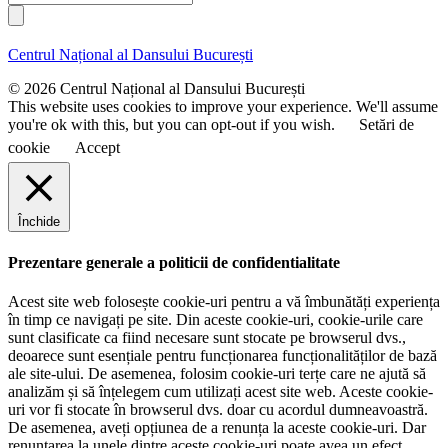
i
e
u
l
n
m
u
e
Centrul Național al Dansului București
m
e
© 2026 Centrul Național al Dansului București
This website uses cookies to improve your experience. We'll assume
you're ok with this, but you can opt-out if you wish.
Setări de
cookie
Accept
Închide
Prezentare generale a politicii de confidentialitate
Acest site web folosește cookie-uri pentru a vă îmbunătăți experiența
în timp ce navigați pe site. Din aceste cookie-uri, cookie-urile care
sunt clasificate ca fiind necesare sunt stocate pe browserul dvs.,
deoarece sunt esențiale pentru funcționarea funcționalităților de bază
ale site-ului. De asemenea, folosim cookie-uri terțe care ne ajută să
analizăm și să înțelegem cum utilizați acest site web. Aceste cookie-
uri vor fi stocate în browserul dvs. doar cu acordul dumneavoastră.
De asemenea, aveți opțiunea de a renunța la aceste cookie-uri. Dar
renunțarea la unele dintre aceste cookie-uri poate avea un efect