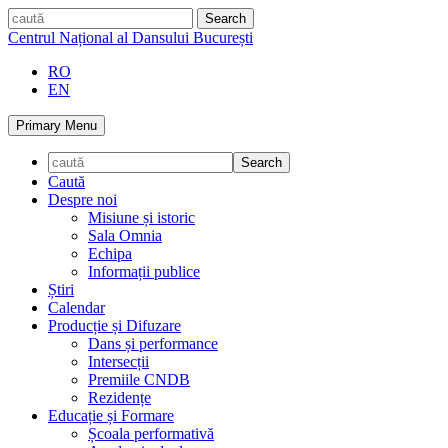
Skip
caută
to
Centrul Național al Dansului București
content
RO
EN
Primary Menu
Caută
Despre noi
Misiune și istoric
Sala Omnia
Echipa
Informații publice
Știri
Calendar
Producție și Difuzare
Dans și performance
Intersecții
Premiile CNDB
Rezidențe
Educație și Formare
Școala performativă