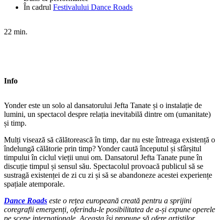
În cadrul
Festivalului Dance Roads
22 min.
Info
Yonder este un solo al dansatorului Jefta Tanate și o instalație de
lumini, un spectacol despre relația inevitabilă dintre om (umanitate)
și timp.
Mulți visează să călătorească în timp, dar nu este întreaga existență o
îndelungă călătorie prin timp? Yonder caută începutul și sfârșitul
timpului în ciclul vieții unui om. Dansatorul Jefta Tanate pune în
discuție timpul și sensul său. Spectacolul provoacă publicul să se
sustragă existenței de zi cu zi și să se abandoneze acestei experiențe
spațiale atemporale.
Dance Roads
este o rețea europeană creată pentru a sprijini
coregrafii emergenți, oferindu-le posibilitatea de a-și expune operele
pe scene internaționale. Aceasta își propune să ofere artiștilor