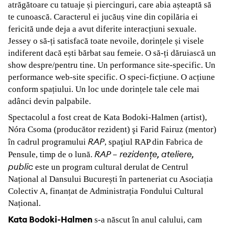
atrăgătoare cu tatuaje și piercinguri, care abia așteaptă să
te cunoască. Caracterul ei jucăuș vine din copilăria ei
fericită unde deja a avut diferite interacțiuni sexuale.
Jessey o să-ți satisfacă toate nevoile, dorințele și visele
indiferent dacă ești bărbat sau femeie. O să-ți dăruiască un
show despre/pentru tine. Un performance site-specific. Un
performance web-site specific. O speci-ficțiune. O acțiune
conform spațiului. Un loc unde dorințele tale cele mai
adânci devin palpabile.
Spectacolul a fost creat de Kata Bodoki-Halmen (artist),
Nóra Csoma (producător rezident) şi Farid Fairuz (mentor)
RAP
în cadrul programului
, spaţiul RAP din Fabrica de
RAP – rezidențe, ateliere,
Pensule, timp de o lună.
public
este un program cultural derulat de Centrul
Național al Dansului București în parteneriat cu Asociația
Colectiv A, finanțat de Administrația Fondului Cultural
Național.
Kata Bodoki-Halmen
s-a născut în anul calului, cam