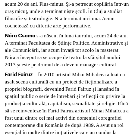
acum 20 de ani. Plus-minus. Şi-a petrecut copilăria într-un
oraș micuț, unde a terminat niște școli. În Cluj a studiat
filosofie și teatrologie. N-a terminat nici una. Acum
cochetează cu diferite arte performative.
Nóra Csoma
s-a născut în luna taurului, acum 24 de ani.
A terminat Facultatea de Științe Politice, Administrative și
ale Comunicării, iar acum învață tot acolo la masterat.
Nóra a început să se ocupe de teatru la sfârșitul anului
2013 și este pe drumul de a deveni manager cultural.
Farid Fairuz
– În 2010 artistul Mihai Mihalcea a luat cu
asalt scena culturală cu un proiect de ficționalizare a
propriei biografii, devenind Farid Fairuz și lansând în
spațiul public o serie de întrebări și reflecții cu privire la
producția culturală, capitalism, sexualitate și religie. Până
să se reinventeze în Farid Fairuz artistul Mihai Mihalcea a
fost unul dintre cei mai activi din domeniul coregrafiei
contemporane din România de după 1989. A avut un rol
esențial în multe dintre inițiativele care au condus la