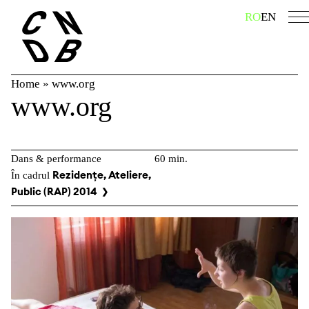
Skip
caută
RO
EN
to
content
Home
»
www.org
www.org
Dans & performance
60 min.
Rezidențe, Ateliere,
În cadrul
Public (RAP) 2014