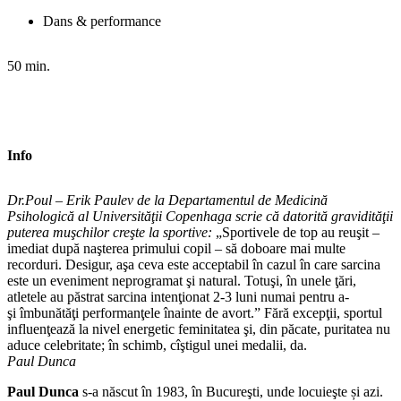
Dans & performance
50 min.
Info
Dr.Poul – Erik Paulev de la Departamentul de Medicină
Psihologică al Universităţii Copenhaga scrie că datorită gravidităţii
puterea muşchilor creşte la sportive:
„Sportivele de top au reuşit –
imediat după naşterea primului copil – să doboare mai multe
recorduri. Desigur, aşa ceva este acceptabil în cazul în care sarcina
este un eveniment neprogramat şi natural. Totuşi, în unele ţări,
atletele au păstrat sarcina intenţionat 2-3 luni numai pentru a-
şi îmbunătăţi performanţele înainte de avort.” Fără excepţii, sportul
influenţează la nivel energetic feminitatea şi, din păcate, puritatea nu
aduce celebritate; în schimb, cîştigul unei medalii, da.
Paul Dunca
Paul Dunca
s-a născut în 1983, în Bucureşti, unde locuieşte și azi.