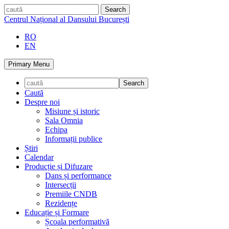
Skip
caută
to
Centrul Național al Dansului București
content
RO
EN
Primary Menu
Caută
Despre noi
Misiune și istoric
Sala Omnia
Echipa
Informații publice
Știri
Calendar
Producție și Difuzare
Dans și performance
Intersecții
Premiile CNDB
Rezidențe
Educație și Formare
Școala performativă