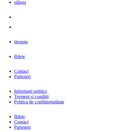
stânga
dreapta
Bilete
Contact
Parteneri
Informații publice
Termeni și condiții
Politica de confidențialitate
Bilete
Contact
Parteneri