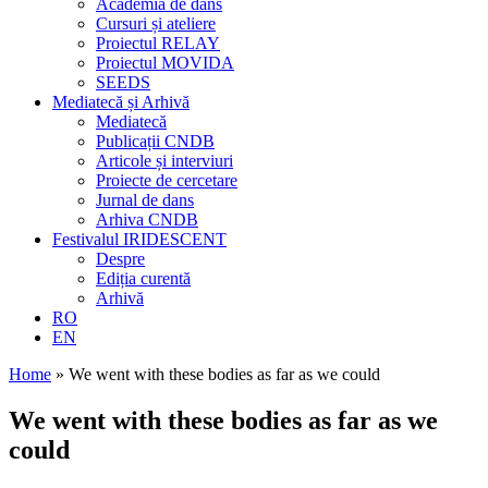
Academia de dans
Cursuri și ateliere
Proiectul RELAY
Proiectul MOVIDA
SEEDS
Mediatecă și Arhivă
Mediatecă
Publicații CNDB
Articole și interviuri
Proiecte de cercetare
Jurnal de dans
Arhiva CNDB
Festivalul IRIDESCENT
Despre
Ediția curentă
Arhivă
RO
EN
Home
»
We went with these bodies as far as we could
We went with these bodies as far as we
could