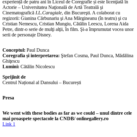
experiență de patru ani în Liceul de Coregrafie și este licenţiată în
Actorie – Universitatea Naţională de Artă Teatrală şi
Cinematografică
I.L.Caragiale
, din Bucureşti. A colaborat cu
regizorii: Gianina Cărbunariu şi Ana Mărgineanu (în teatru) şi cu
Cristian Nemescu, Cristian Mungiu, Cătălin Leescu, Lorena Aida
Petre, dintr-o serie de mulţi alţii, în film. Şi-a împrumutat vocea unor
serii de personaje Disney.
Conceptul:
Paul Dunca
Coregrafia și interpretarea:
Ştefan Cosma, Paul Dunca, Mădălina
Ghiţescu
Lumini:
Cătălin Nicolescu
Sprijinit de
Centrul Național al Dansului – București
Presa
We went with these bodies as far as we could – unul dintre cele
mai proaspete spectacole la CNDB/ onlinegallery.ro
Link 1