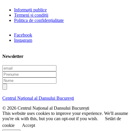
Informații publice
Termeni și condiții
Politica de confidențialitate
Facebook
Instagram
Newsletter
E
m
P
a
r
N
i
e
u
l
n
m
u
e
Centrul Național al Dansului București
m
e
© 2026 Centrul Național al Dansului București
This website uses cookies to improve your experience. We'll assume
you're ok with this, but you can opt-out if you wish.
Setări de
cookie
Accept