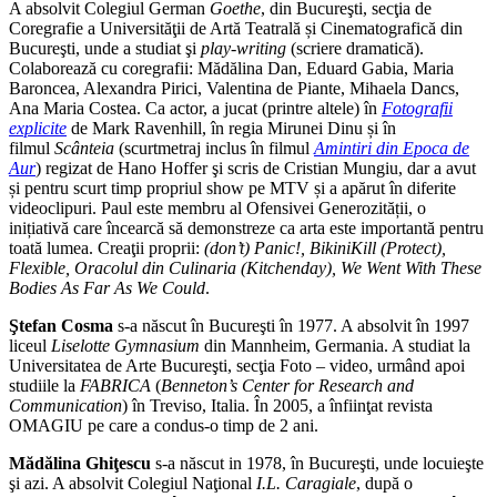
A absolvit Colegiul German
Goethe
, din Bucureşti, secţia de
Coregrafie a Universităţii de Artă Teatrală și Cinematografică din
Bucureşti, unde a studiat şi
play-writing
(scriere dramatică).
Colaborează cu coregrafii: Mădălina Dan, Eduard Gabia, Maria
Baroncea, Alexandra Pirici, Valentina de Piante, Mihaela Dancs,
Ana Maria Costea. Ca actor, a jucat (printre altele) în
Fotografii
explicite
de Mark Ravenhill, în regia Mirunei Dinu și în
filmul
Scânteia
(scurtmetraj inclus în filmul
Amintiri din Epoca de
Aur
) regizat de Hano Hoffer şi scris de Cristian Mungiu, dar a avut
și pentru scurt timp propriul show pe MTV și a apărut în diferite
videoclipuri. Paul este membru al Ofensivei Generozității, o
inițiativă care încearcă să demonstreze ca arta este importantă pentru
toată lumea. Creaţii proprii:
(don’t) Panic!, BikiniKill (Protect),
Flexible, Oracolul din Culinaria (Kitchenday), We Went With These
Bodies As Far As We Could
.
Ştefan Cosma
s-a născut în Bucureşti în 1977. A absolvit în 1997
liceul
Liselotte Gymnasium
din Mannheim, Germania. A studiat la
Universitatea de Arte Bucureşti, secţia Foto – video, urmând apoi
studiile la
FABRICA
(
Benneton’s Center for Research and
Communication
) în Treviso, Italia. În 2005, a înfiinţat revista
OMAGIU pe care a condus-o timp de 2 ani.
Mădălina Ghiţescu
s-a născut in 1978, în Bucureşti, unde locuieşte
şi azi. A absolvit Colegiul Naţional
I.L. Caragiale
, după o