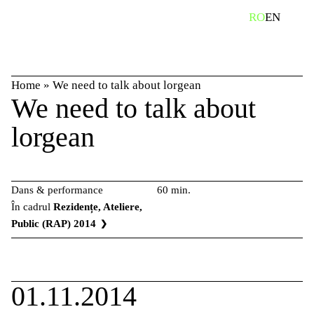
Skip
caută
RO
EN
to
content
Home
»
We need to talk about lorgean
We need to talk about
lorgean
Dans & performance
60 min.
În cadrul
Rezidențe, Ateliere,
Public (RAP) 2014
01.11.2014