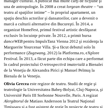
manager cultural. A publicat mai multe cărţi de ficţiune şi
una de antropologie. În 2008 a creat
lorgean theatre
– “un
teatru al spaţiilor intime” – în propriul apartament, un
spaţiu deschis actorilor şi dansatorilor, care a devenit o
marcă a culturii alternative din Bucureşti. În 2014, a
organizat HomeFest, primul festival artistic desfăşurat
exclusiv în locuinţe private. În 2012, a primit bursa
danceWEB
pentru ImpulsTanz Vienna 2012 şi rezidenţa la
Marguerite Yourcenar Villa. Şi-a făcut debutul solo în
performance (
Zugzwang
, 2012) la Platforma.ro, eXplore
Festival. În 2013, a făcut parte din echipa care a performat
în cadrul proiectului
O retrospectivă imaterială
a Bienalei
de la Veneţia de Alexandra Pirici şi Manuel Pelmuş la
Bienala de la Veneţia.
Olivia Grecea
este regizor de teatru. Studii de regie şi
teatrologie la Universitatea Babeş-Bolyai, Cluj-Napoca, şi
Université Paris III Sorbonne Nouvelle, Paris. A regizat
Alergătorul
de Matiass Andersson la Teatrul Naţional
Timişoara şi a fost asistent de regie în proiecte de teatru şi