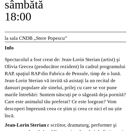
sâmbătă
18:00
la sala CNDB „Stere Popescu”
Info
Spectacolul a fost creat de: Jean-Lorin Sterian (artist) şi
Olivia Grecea (producător rezident) în cadrul programului
RAP, spaţiul RAP din Fabrica de Pensule, timp de o lună.
Jean-Lorin Sterian vă invită să asistaţi la un recital de
dansuri populare ale sinelui, prilej cu care se vor pune
marile întrebări: Suntem născuți pe o săgeată deja pornită?
Care este animalul tău preferat? Ce este lorgean? Vom
descoperi împreună ceea ce știm și ceea ce nici el nu știe
încă.
Jean-Lorin Sterian
e scriitor, dramaturg, performer şi