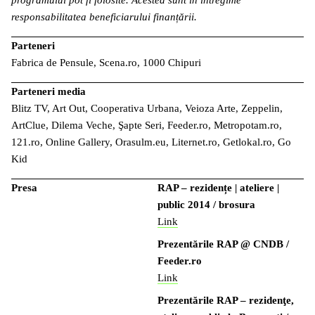
programului pot fi folosite. Acestea sunt în întregime
responsabilitatea beneficiarului finanțării.
Parteneri
Fabrica de Pensule, Scena.ro, 1000 Chipuri
Parteneri media
Blitz TV, Art Out, Cooperativa Urbana, Veioza Arte, Zeppelin,
ArtClue, Dilema Veche, Şapte Seri, Feeder.ro, Metropotam.ro,
121.ro, Online Gallery, Orasulm.eu, Liternet.ro, Getlokal.ro, Go
Kid
Presa
RAP – rezidențe | ateliere |
public 2014 / brosura
Link
Prezentările RAP @ CNDB /
Feeder.ro
Link
Prezentările RAP – rezidenţe,