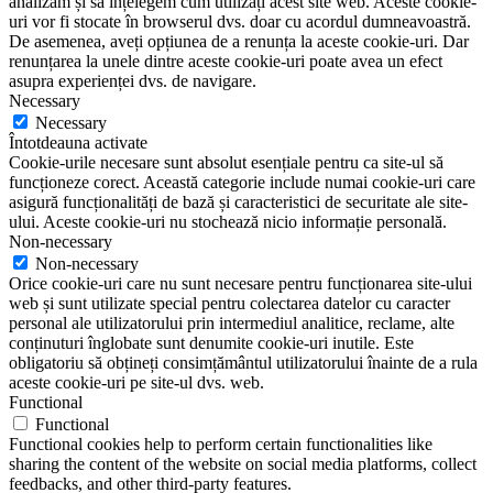
analizăm și să înțelegem cum utilizați acest site web. Aceste cookie-
uri vor fi stocate în browserul dvs. doar cu acordul dumneavoastră.
De asemenea, aveți opțiunea de a renunța la aceste cookie-uri. Dar
renunțarea la unele dintre aceste cookie-uri poate avea un efect
asupra experienței dvs. de navigare.
Necessary
Necessary
Întotdeauna activate
Cookie-urile necesare sunt absolut esențiale pentru ca site-ul să
funcționeze corect. Această categorie include numai cookie-uri care
asigură funcționalități de bază și caracteristici de securitate ale site-
ului. Aceste cookie-uri nu stochează nicio informație personală.
Non-necessary
Non-necessary
Orice cookie-uri care nu sunt necesare pentru funcționarea site-ului
web și sunt utilizate special pentru colectarea datelor cu caracter
personal ale utilizatorului prin intermediul analitice, reclame, alte
conținuturi înglobate sunt denumite cookie-uri inutile. Este
obligatoriu să obțineți consimțământul utilizatorului înainte de a rula
aceste cookie-uri pe site-ul dvs. web.
Functional
Functional
Functional cookies help to perform certain functionalities like
sharing the content of the website on social media platforms, collect
feedbacks, and other third-party features.