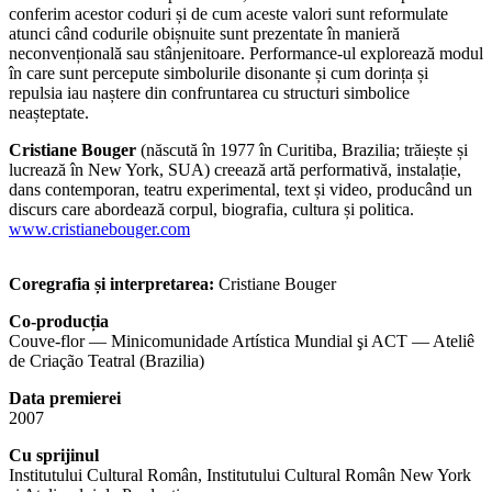
conferim acestor coduri și de cum aceste valori sunt reformulate
atunci când codurile obișnuite sunt prezentate în manieră
neconvențională sau stânjenitoare. Performance-ul explorează modul
în care sunt percepute simbolurile disonante și cum dorința și
repulsia iau naștere din confruntarea cu structuri simbolice
neașteptate.
Cristiane Bouger
(născută în 1977 în Curitiba, Brazilia; trăiește și
lucrează în New York, SUA) creează artă performativă, instalație,
dans contemporan, teatru experimental, text și video, producând un
discurs care abordează corpul, biografia, cultura și politica.
www.cristianebouger.com
Coregrafia și interpretarea:
Cristiane Bouger
Co-producția
Couve-flor — Minicomunidade Artística Mundial şi ACT — Ateliê
de Criação Teatral (Brazilia)
Data premierei
2007
Cu sprijinul
Institutului Cultural Român, Institutului Cultural Român New York