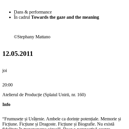
Dans & performance
În cadrul
Towards the gaze and the meaning
©Stephany Mattano
12.05.2011
joi
20:00
Atelierul de Producție (Splaiul Unirii, nr. 160)
Info
“Frumusețe și Urâțenie. Ambele ca dorințe potențiale. Memorie și
Ficțiune. Ficțiune și Dragoste. Ficțiune și Biografie. Nu există