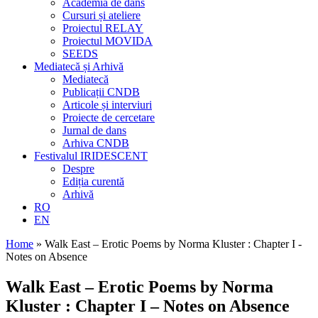
Academia de dans
Cursuri și ateliere
Proiectul RELAY
Proiectul MOVIDA
SEEDS
Mediatecă și Arhivă
Mediatecă
Publicații CNDB
Articole și interviuri
Proiecte de cercetare
Jurnal de dans
Arhiva CNDB
Festivalul IRIDESCENT
Despre
Ediția curentă
Arhivă
RO
EN
Home
»
Walk East – Erotic Poems by Norma Kluster : Chapter I -
Notes on Absence
Walk East – Erotic Poems by Norma
Kluster : Chapter I – Notes on Absence