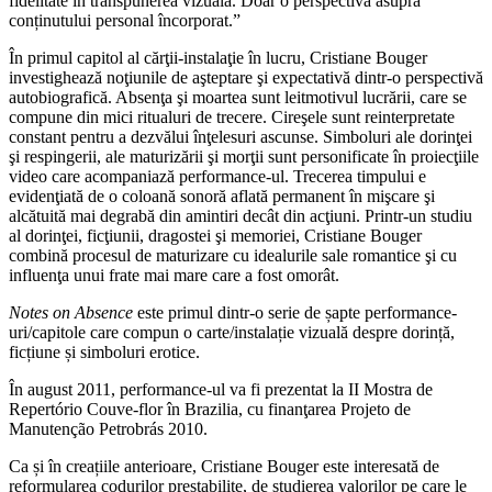
fidelitate în transpunerea vizuală. Doar o perspectivă asupra
conținutului personal încorporat.”
În primul capitol al cărţii-instalaţie în lucru, Cristiane Bouger
investighează noţiunile de aşteptare şi expectativă dintr-o perspectivă
autobiografică. Absenţa şi moartea sunt leitmotivul lucrării, care se
compune din mici ritualuri de trecere. Cireşele sunt reinterpretate
constant pentru a dezvălui înţelesuri ascunse. Simboluri ale dorinţei
şi respingerii, ale maturizării şi morţii sunt personificate în proiecţiile
video care acompaniază performance-ul. Trecerea timpului e
evidenţiată de o coloană sonoră aflată permanent în mişcare şi
alcătuită mai degrabă din amintiri decât din acţiuni. Printr-un studiu
al dorinţei, ficţiunii, dragostei şi memoriei, Cristiane Bouger
combină procesul de maturizare cu idealurile sale romantice şi cu
influenţa unui frate mai mare care a fost omorât.
Notes on Absence
este primul dintr-o serie de șapte performance-
uri/capitole care compun o carte/instalație vizuală despre dorință,
ficțiune și simboluri erotice.
În august 2011, performance-ul va fi prezentat la II Mostra de
Repertório Couve-flor în Brazilia, cu finanţarea Projeto de
Manutenção Petrobrás 2010.
Ca și în creațiile anterioare, Cristiane Bouger este interesată de
reformularea codurilor prestabilite, de studierea valorilor pe care le