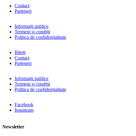
Contact
Parteneri
Informații publice
Termeni și condiții
Politica de confidențialitate
Bilete
Contact
Parteneri
Informații publice
Termeni și condiții
Politica de confidențialitate
Facebook
Instagram
Newsletter