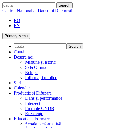
Skip
caută
to
Centrul Național al Dansului București
content
RO
EN
Primary Menu
Caută
Despre noi
Misiune și istoric
Sala Omnia
Echipa
Informații publice
Știri
Calendar
Producție și Difuzare
Dans și performance
Intersecții
Premiile CNDB
Rezidențe
Educație și Formare
Școala performativă