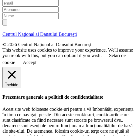
E
m
P
a
r
N
i
e
u
l
n
m
u
e
Centrul Național al Dansului București
m
e
© 2026 Centrul Național al Dansului București
This website uses cookies to improve your experience. We'll assume
you're ok with this, but you can opt-out if you wish.
Setări de
cookie
Accept
Închide
Prezentare generale a politicii de confidentialitate
Acest site web folosește cookie-uri pentru a vă îmbunătăți experiența
în timp ce navigați pe site. Din aceste cookie-uri, cookie-urile care
sunt clasificate ca fiind necesare sunt stocate pe browserul dvs.,
deoarece sunt esențiale pentru funcționarea funcționalităților de bază
ale site-ului. De asemenea, folosim cookie-uri terțe care ne ajută să