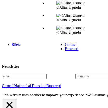
©Alina Ușurelu
©Alina Ușurelu
©Alina Ușurelu
Bilete
Contact
Parteneri
Newsletter
E
P
m
r
a
e
Centrul Național al Dansului București
i
n
l
u
This website uses cookies to improve your experience. We'll assume yo
m
e