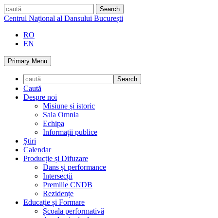
Skip
caută
to
Centrul Național al Dansului București
content
RO
EN
Primary Menu
Caută
Despre noi
Misiune și istoric
Sala Omnia
Echipa
Informații publice
Știri
Calendar
Producție și Difuzare
Dans și performance
Intersecții
Premiile CNDB
Rezidențe
Educație și Formare
Școala performativă