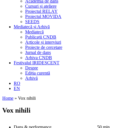
Academia de dans
Cursuri și ateliere
Proiectul RELAY
Proiectul MOVIDA
SEEDS
Mediatecă și Arhivă
Mediatecă
Publicații CNDB
Articole și interviuri
Proiecte de cercetare
Jurnal de dans
Arhiva CNDB
Festivalul IRIDESCENT
Despre
Ediția curentă
Arhivă
RO
EN
Home
»
Vox nihili
Vox nihili
Dans & performance
50 min.