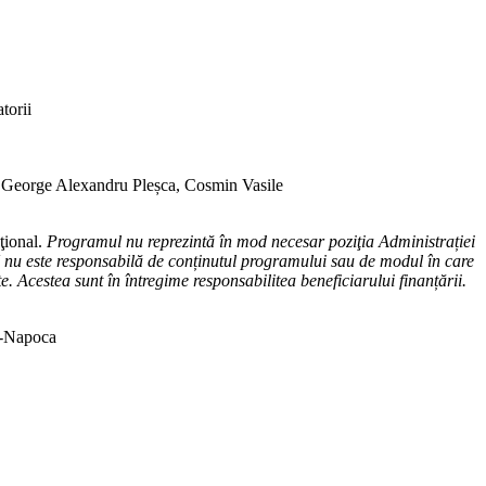
torii
, George Alexandru Pleșca, Cosmin Vasile
ţional.
Programul nu reprezintă în mod necesar poziţia Administrației
nu este responsabilă de conținutul programului sau de modul în care
te. Acestea sunt în întregime responsabilitea beneficiarului finanțării.
j-Napoca