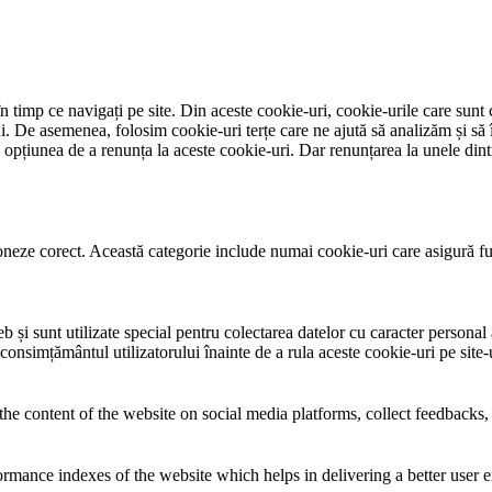
 timp ce navigați pe site. Din aceste cookie-uri, cookie-urile care sunt 
lui. De asemenea, folosim cookie-uri terțe care ne ajută să analizăm și să 
țiunea de a renunța la aceste cookie-uri. Dar renunțarea la unele dintr
neze corect. Această categorie include numai cookie-uri care asigură funcț
și sunt utilizate special pentru colectarea datelor cu caracter personal al
 consimțământul utilizatorului înainte de a rula aceste cookie-uri pe site
the content of the website on social media platforms, collect feedbacks, 
mance indexes of the website which helps in delivering a better user ex