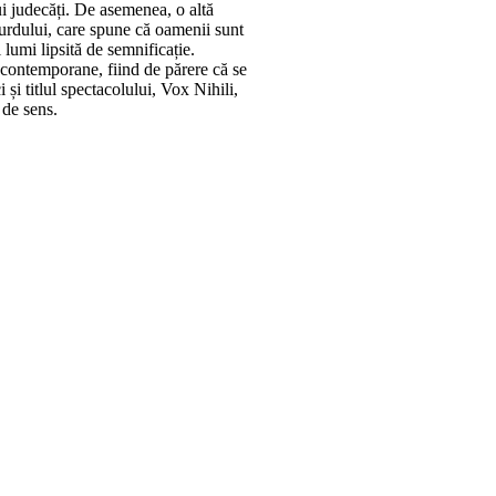
ui judecăți. De asemenea, o altă
surdului, care spune că oamenii sunt
 lumi lipsită de semnificație.
i contemporane, fiind de părere că se
 și titlul spectacolului, Vox Nihili,
 de sens.