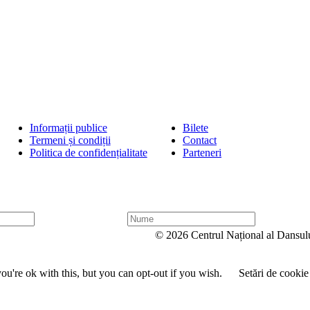
Informații publice
Bilete
Termeni și condiții
Contact
Politica de confidențialitate
Parteneri
N
u
© 2026 Centrul Național al Dansul
m
e
u're ok with this, but you can opt-out if you wish.
Setări de cookie