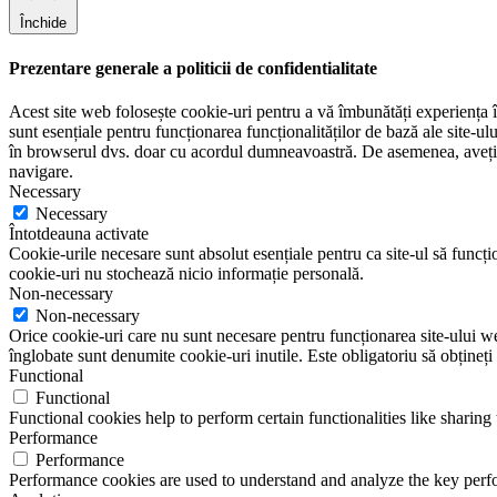
Închide
Prezentare generale a politicii de confidentialitate
Acest site web folosește cookie-uri pentru a vă îmbunătăți experiența în
sunt esențiale pentru funcționarea funcționalităților de bază ale site-u
în browserul dvs. doar cu acordul dumneavoastră. De asemenea, aveți op
navigare.
Necessary
Necessary
Întotdeauna activate
Cookie-urile necesare sunt absolut esențiale pentru ca site-ul să funcțio
cookie-uri nu stochează nicio informație personală.
Non-necessary
Non-necessary
Orice cookie-uri care nu sunt necesare pentru funcționarea site-ului web 
înglobate sunt denumite cookie-uri inutile. Este obligatoriu să obțineți
Functional
Functional
Functional cookies help to perform certain functionalities like sharing 
Performance
Performance
Performance cookies are used to understand and analyze the key perfor