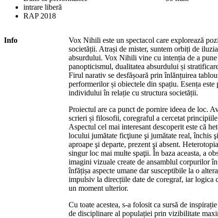
intrare liberă
RAP 2018
Info
Vox Nihili este un spectacol care explorează poziți
societății. Atrași de mister, suntem orbiți de iluzi
absurdului. Vox Nihili vine cu intenția de a pune
panopticismul, dualitatea absurdului și stratificar
Firul narativ se desfășoară prin înlănțuirea tablou
performerilor și obiectele din spațiu. Esența este 
individului în relație cu structura societății.
Proiectul are ca punct de pornire ideea de loc. Av
scrieri și filosofii, coregraful a cercetat principiil
Aspectul cel mai interesant descoperit este că het
locului jumătate ficţiune şi jumătate real, închis ş
aproape şi departe, prezent şi absent. Heterotopi
singur loc mai multe spaţii. În baza aceasta, a obs
imagini vizuale create de ansamblul corpurilor în 
înfățișa aspecte umane dar susceptibile la o alter
impulsiv la direcțiile date de coregraf, iar logica 
un moment ulterior.
Cu toate acestea, s-a folosit ca sursă de inspirați
de disciplinare al populației prin vizibilitate m