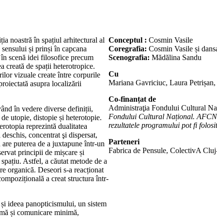
a noastră în spațiul arhitectural al
Conceptul :
Cosmin Vasile
a sensului și prinși în capcana
Coregrafia:
Cosmin Vasile și dansa
 în scenă idei filosofice precum
Scenografia:
Mădălina Sandu
ea creată de spații heterotropice.
Cu
rilor vizuale create între corpurile
Mariana Gavriciuc, Laura Petrișan
proiectată asupra localizării
Co-finanțat de
Administraţia Fondului Cultural Na
ând în vedere diverse definiții,
Fondului Cultural Național. AFCN 
e de utopie, distopie și heterotopie.
rezultatele programului pot fi folosi
erotopia reprezintă dualitatea
i deschis, concentrat şi dispersat,
Parteneri
a are puterea de a juxtapune într-un
Fabrica de Pensule, ColectivA Clu
ervat principii de mișcare și
spațiu. Astfel, a căutat metode de a
are organică. Deseori s-a reacționat
compozițională a creat structura într-
e și ideea panopticismului, un sistem
aximă și comunicare minimă,