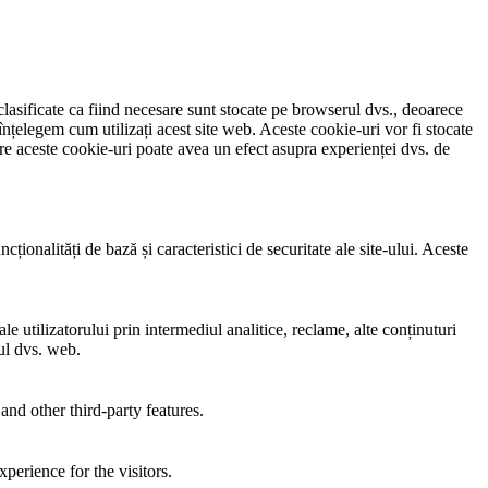
clasificate ca fiind necesare sunt stocate pe browserul dvs., deoarece
înțelegem cum utilizați acest site web. Aceste cookie-uri vor fi stocate
e aceste cookie-uri poate avea un efect asupra experienței dvs. de
ionalități de bază și caracteristici de securitate ale site-ului. Aceste
e utilizatorului prin intermediul analitice, reclame, alte conținuturi
-ul dvs. web.
and other third-party features.
perience for the visitors.