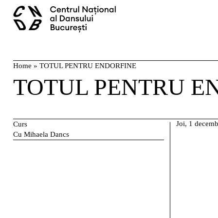
Skip
caută
to
content
Home
»
TOTUL PENTRU ENDORFINE
TOTUL PENTRU E
Joi, 1 decemb
Curs
Cu Mihaela Dancs