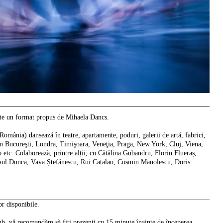
n format propus de Mihaela Dancs.
România) dansează în teatre, apartamente, poduri, galerii de artă, fabrici,
din Bucureşti, Londra, Timişoara, Veneţia, Praga, New York, Cluj, Viena,
tc. Colaborează, printre alții, cu Cătălina Gubandru, Florin Flueraș,
ul Dunca, Vava Ștefănescu, Rui Catalao, Cosmin Manolescu, Doris
lor disponibile.
mb, vă recomandăm să fiți prezenți cu 15 minute înainte de începerea