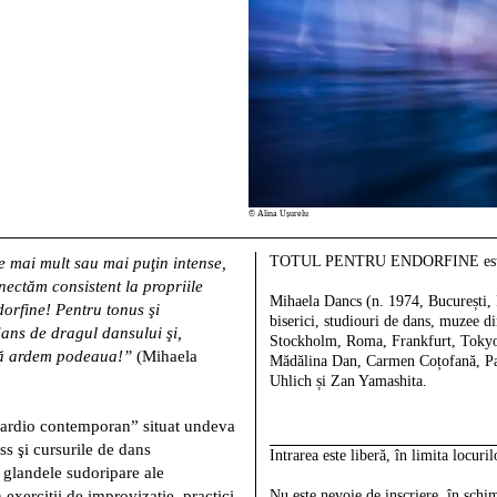
© Alina Ușurelu
TOTUL PENTRU ENDORFINE este u
e mai mult sau mai puţin intense,
nectăm consistent la propriile
Mihaela Dancs
(n. 1974, București, 
orfine! Pentru tonus şi
biserici, studiouri de dans, muzee 
dans de dragul dansului şi,
Stockholm, Roma, Frankfurt, Tokyo e
, să ardem podeaua!”
(Mihaela
Mădălina Dan, Carmen Coțofană, Pa
Uhlich și Zan Yamashita.
io contemporan” situat undeva
ess şi cursurile de dans
Intrarea este liberă, în limita locuri
 glandele sudoripare ale
n exerciţii de improvizaţie, practici
Nu este nevoie de inscriere, în schi