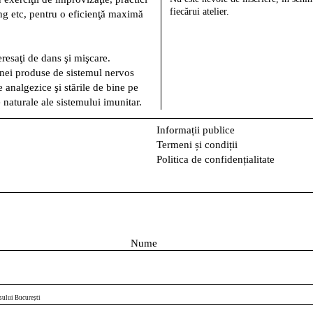
fiecărui atelier.
ng etc, pentru o eficienţă maximă
eresaţi de dans şi mişcare.
nei produse de sistemul nervos
e analgezice şi stările de bine pe
 naturale ale sistemului imunitar.
Informații publice
Termeni și condiții
Politica de confidențialitate
N
u
m
e
sului București