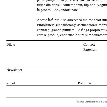
fizice din dansul contemporan, hip hop, vogui
în procesul de „endorfinare”.
Aceste întâlniri li se adresează tuturor celor int
Endorfinele sunt substanţe asemănătoare morfi
central şi glanda pituitară. Pe lângă proprietăţil
care le produc, endorfinele sunt şi modulatoare
Bilete
Contact
Parteneri
Newsletter
E
P
m
r
a
e
i
n
© 2026 Centrul Național al Dan
l
u