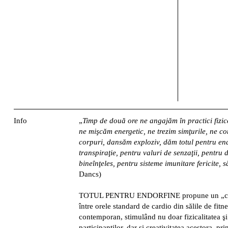
Info
„
Timp de două ore ne angajăm în practici fizic
ne mişcăm energetic, ne trezim simţurile, ne co
corpuri, dansăm exploziv, dăm totul pentru end
transpiraţie, pentru valuri de senzaţii, pentru 
bineînţeles, pentru sisteme imunitare fericite
Dancs)
TOTUL PENTRU ENDORFINE propune un „card
între orele standard de cardio din sălile de fitn
contemporan, stimulând nu doar fizicalitatea şi
participanţilor, dar şi creativitatea acestora, pri