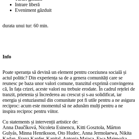
Intrare liberă
Eveniment găzduit
durata unui tur: 60 min.
Info
Poate speranța să devină un element pentru coeziunea socială și
actul politic? Din experiența sa de a genera comunități care se
reunesc pe baza unor valori comune, tranzitul exprimă convingerea
că, în fața crizei, aceste valori nu trebuie erodate. În cadrul rețelei de
tranzit, prietenia și încrederea au crescut și s-au solidificat, iar
energia și entuziasmul din comunitate pot fi utile pentru a ne asigura
reciproc: acum este momentul să ne adunăm mulți pentru a ne
inspira reciproc pentru viitor.
Cu statements și intervenții artistice de:
Anna Daučíková, Nicoleta Esinencu, Kitti Gosztola, Márton
Gulyás, Minna Henriksson, Oto Hudec, Anna Jermolaewa, Nikita
Kadan, Franz Kapfer, Kapital, Antonia Majaca, Ewa Majewska,