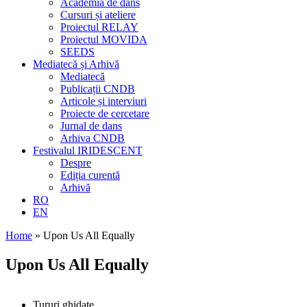
Academia de dans
Cursuri și ateliere
Proiectul RELAY
Proiectul MOVIDA
SEEDS
Mediatecă și Arhivă
Mediatecă
Publicații CNDB
Articole și interviuri
Proiecte de cercetare
Jurnal de dans
Arhiva CNDB
Festivalul IRIDESCENT
Despre
Ediția curentă
Arhivă
RO
EN
Home
»
Upon Us All Equally
Upon Us All Equally
Tururi ghidate