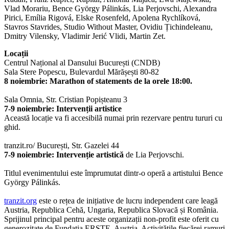
Vlad Morariu, Bence György Pálinkás, Lia Perjovschi, Alexandra
Pirici, Emília Rigová, Elske Rosenfeld, Apolena Rychlíková,
Stavros Stavrides, Studio Without Master, Ovidiu Țichindeleanu,
Dmitry Vilensky, Vladimir Jerić Vlidi, Martin Zet.
Locații
Centrul Național al Dansului București (CNDB)
Sala Stere Popescu, Bulevardul Mărășești 80-82
8 noiembrie: Marathon of statements de la orele 18:00.
Sala Omnia, Str. Cristian Popișteanu 3
7-9
noiembrie
: Intervenții artistice
Această locație va fi accesibilă numai prin rezervare pentru tururi cu
ghid.
tranzit.ro/ București, Str. Gazelei 44
7-9
noiembrie
: Intervenție artistică
de Lia Perjovschi.
Titlul evenimentului este împrumutat dintr-o operă a artistului Bence
György Pálinkás.
tranzit.org
este o rețea de inițiative de lucru independent care leagă
Austria, Republica Cehă, Ungaria, Republica Slovacă și România.
Sprijinul principal pentru aceste organizații non-profit este oferit cu
generozitate de Fundația ERSTE, Austria. Activitățile fiecărei ramuri