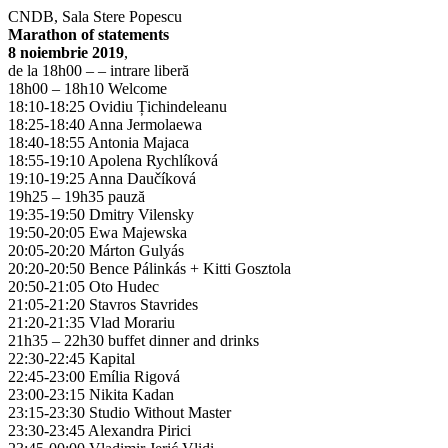
CNDB, Sala Stere Popescu
Marathon of statements
8
noiembrie
2019
,
de la 18h00 – – intrare liberă
18h00 – 18h10 Welcome
18:10-18:25 Ovidiu Țichindeleanu
18:25-18:40 Anna Jermolaewa
18:40-18:55 Antonia Majaca
18:55-19:10 Apolena Rychlíková
19:10-19:25 Anna Daučíková
19h25 – 19h35 pauză
19:35-19:50 Dmitry Vilensky
19:50-20:05 Ewa Majewska
20:05-20:20 Márton Gulyás
20:20-20:50 Bence Pálinkás + Kitti Gosztola
20:50-21:05 Oto Hudec
21:05-21:20 Stavros Stavrides
21:20-21:35 Vlad Morariu
21h35 – 22h30 buffet dinner and drinks
22:30-22:45 Kapital
22:45-23:00 Emília Rigová
23:00-23:15 Nikita Kadan
23:15-23:30 Studio Without Master
23:30-23:45 Alexandra Pirici