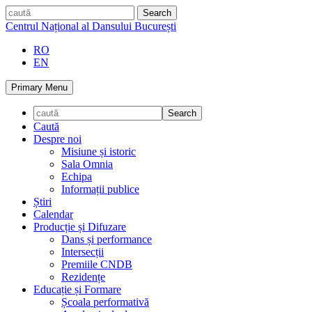
Skip
caută
to
Centrul Național al Dansului București
content
RO
EN
Primary Menu
Caută
Despre noi
Misiune și istoric
Sala Omnia
Echipa
Informații publice
Știri
Calendar
Producție și Difuzare
Dans și performance
Intersecții
Premiile CNDB
Rezidențe
Educație și Formare
Școala performativă