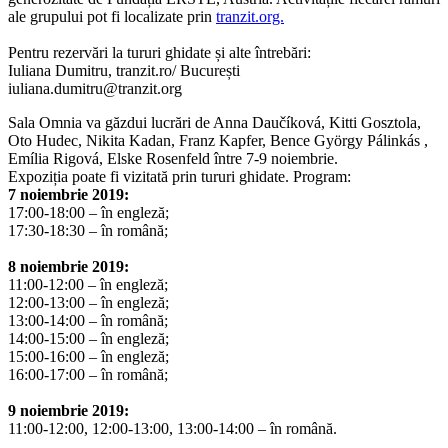
ale grupului pot fi localizate prin
tranzit.org.
Pentru rezervări la tururi ghidate și alte întrebări:
Iuliana Dumitru, tranzit.ro/ București
iuliana.dumitru@tranzit.org
Sala Omnia va găzdui lucrări de Anna Daučíková, Kitti Gosztola,
Oto Hudec, Nikita Kadan, Franz Kapfer, Bence György Pálinkás ,
Emília Rigová, Elske Rosenfeld între 7-9 noiembrie.
Expoziția poate fi vizitată prin tururi ghidate. Program:
7 noiembrie 2019:
17:00-18:00 – în engleză;
17:30-18:30 – în română;
8
noiembrie
2019:
11:00-12:00 – în engleză;
12:00-13:00 – în engleză;
13:00-14:00 – în română;
14:00-15:00 – în engleză;
15:00-16:00 – în engleză;
16:00-17:00 – în română;
9
noiembrie
2019:
11:00-12:00, 12:00-13:00, 13:00-14:00 – în română.