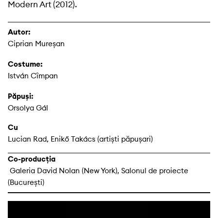
Modern Art (2012).
Autor:
Ciprian Mureșan
Costume:
István Cîmpan
Păpuși:
Orsolya Gál
Cu
Lucian Rad, Enikő Takács (artiști păpușari)
Co-producția
Galeria David Nolan (New York), Salonul de proiecte
(București)