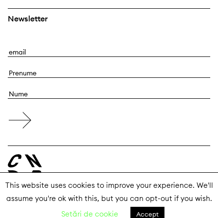
Newsletter
E
m
P
a
r
i
N
e
l
u
n
m
u
e
m
e
This website uses cookies to improve your experience. We'll
assume you're ok with this, but you can opt-out if you wish.
© 2026 Centrul Național al Dansului București
Setări de cookie
Accept