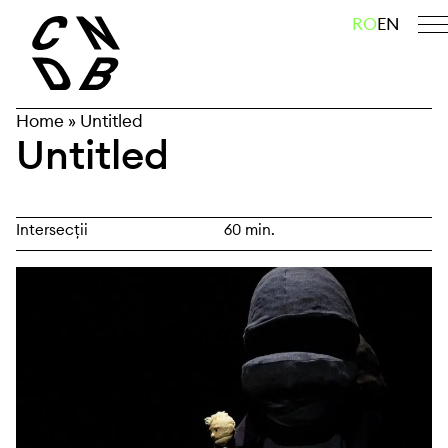
Skip
caută
RO
EN
to
content
Home
»
Untitled
Untitled
Intersecții
60 min.