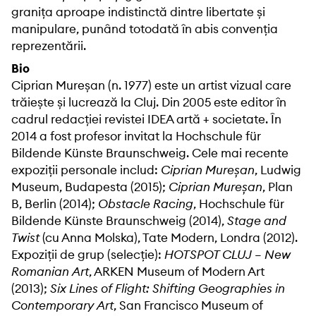
granița aproape indistinctă dintre libertate și
manipulare, punând totodată în abis convenția
reprezentării.
Bio
Ciprian Mureșan (n. 1977) este un artist vizual care
trăiește și lucrează la Cluj. Din 2005 este editor în
cadrul redacției revistei IDEA artă + societate. În
2014 a fost profesor invitat la Hochschule für
Bildende Künste Braunschweig. Cele mai recente
expoziții personale includ:
Ciprian Mureșan
, Ludwig
Museum, Budapesta (2015);
Ciprian Mureșan
, Plan
B, Berlin (2014);
Obstacle Racing
, Hochschule für
Bildende Künste Braunschweig (2014),
Stage and
Twist
(cu Anna Molska), Tate Modern, Londra (2012).
Expoziții de grup (selecție):
HOTSPOT CLUJ – New
Romanian Art
, ARKEN Museum of Modern Art
(2013);
Six Lines of Flight: Shifting Geographies in
Contemporary Art
, San Francisco Museum of