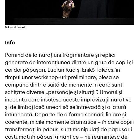
©Alina Ușurelu
Info
Pornind de la narațiuni fragmentare și replici
generate de interacțiunea dintre un grup de copii și
cei doi păpușari, Lucian Rad și Enikő Takács, în
timpul unor workshop-uri preliminare, piesa se
compune dintr-o suită de momente în care sunt
schițate diverse „personaje și situații”. Umorul și
inocența care însoțesc aceste improvizații narative
și de limbaj lasă uneori să se întrevadă și o latură
întunecată. Departe de a forma scenarii liniare și
coerente, micile momente dramatice – în care copiii
transformați în păpuși sunt manipulați de păpușarii
costumați în păpuși gigantice – ne reamintesc de