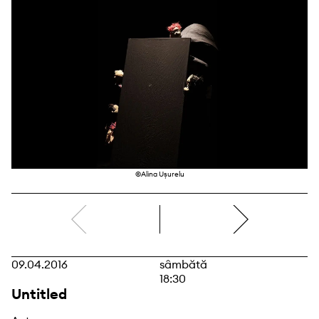
©Alina Ușurelu
dreapta
09.04.2016
sâmbătă
18:30
Untitled