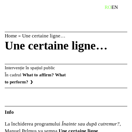
Skip
caută
RO
EN
to
content
Home
»
Une certaine ligne…
Une certaine ligne…
Intervenție în spațiul public
În cadrul
What to affirm? What
to perform?
Info
La închiderea programului
Înainte sau după cutremur?
,
Manuel Pelmuș va semna
Une certaine ligne
…,