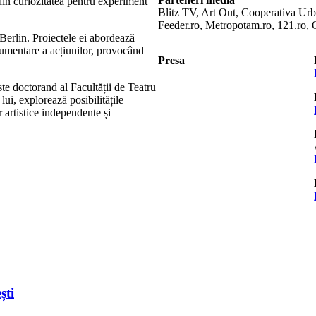
din curiozitatea pentru experiment
Blitz TV, Art Out, Cooperativa Urb
Feeder.ro, Metropotam.ro, 121.ro, O
a Berlin. Proiectele ei abordează
cumentare a acțiunilor, provocând
Presa
ste doctorand al Facultății de Teatru
 lui, explorează posibilitățile
 artistice independente și
ști