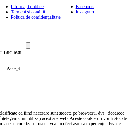
Informații publice
Facebook
Termeni și condiții
Instagram
Politica de confidențialitate
ui București
Accept
clasificate ca fiind necesare sunt stocate pe browserul dvs., deoarece
înțelegem cum utilizați acest site web. Aceste cookie-uri vor fi stocate
e aceste cookie-uri poate avea un efect asupra experienței dvs. de