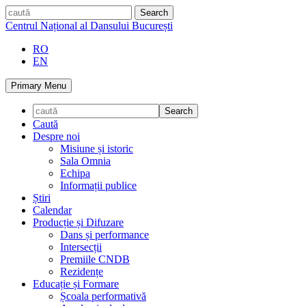
Skip
caută
to
Centrul Național al Dansului București
content
RO
EN
Primary Menu
Caută
Despre noi
Misiune și istoric
Sala Omnia
Echipa
Informații publice
Știri
Calendar
Producție și Difuzare
Dans și performance
Intersecții
Premiile CNDB
Rezidențe
Educație și Formare
Școala performativă