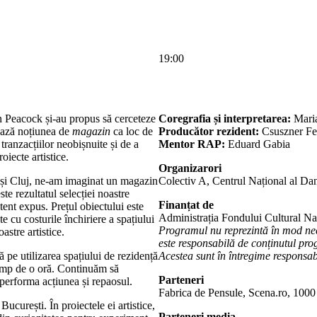
19:00
 Peacock și-au propus să cerceteze
Coregrafia și interpretarea:
Maria
ează noțiunea de
magazin
ca loc de
Producător rezident:
Csuszner Fe
 tranzacțiilor neobișnuite și de a
Mentor RAP:
Eduard Gabia
oiecte artistice.
Organizarori
in și Cluj, ne-am imaginat un magazin
Colectiv A, Centrul Național al D
te rezultatul selecției noastre
Finanțat de
tent expus. Prețul obiectului este
Administrația Fondului Cultural Na
e cu costurile închiriere a spațiului
Programul nu reprezintă în mod ne
astre artistice.
este responsabilă de conținutul prog
 pe utilizarea spațiului de rezidență
Acestea sunt în întregime responsabi
 timp de o oră. Continuăm să
Parteneri
a performa acțiunea și repaosul.
Fabrica de Pensule, Scena.ro, 1000
București. În proiectele ei artistice,
Parteneri media