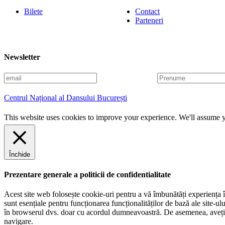
Bilete
Contact
Parteneri
Newsletter
E
P
m
r
a
e
Centrul Național al Dansului București
i
n
l
u
This website uses cookies to improve your experience. We'll assume yo
m
e
Închide
Prezentare generale a politicii de confidentialitate
Acest site web folosește cookie-uri pentru a vă îmbunătăți experiența în
sunt esențiale pentru funcționarea funcționalităților de bază ale site-u
în browserul dvs. doar cu acordul dumneavoastră. De asemenea, aveți op
navigare.