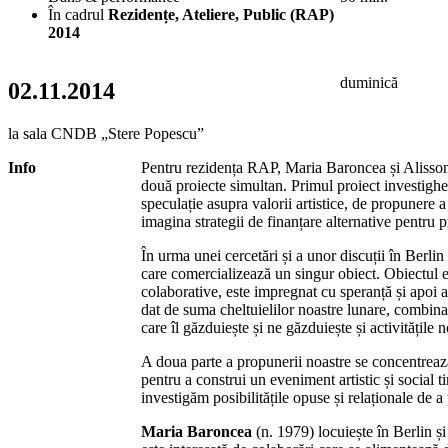
În cadrul
Rezidențe, Ateliere, Public (RAP)
2014
duminică
02.11.2014
la sala CNDB „Stere Popescu”
Info
Pentru rezidența RAP, Maria Baroncea și Alisson
două proiecte simultan. Primul proiect investigh
speculație asupra valorii artistice, de propunere a
imagina strategii de finanțare alternative pentru pr
În urma unei cercetări și a unor discuții în Berl
care comercializează un singur obiect. Obiectul es
colaborative, este impregnat cu speranță și apoi a
dat de suma cheltuielilor noastre lunare, combinat
care îl găzduiește și ne găzduiește și activitățile no
A doua parte a propunerii noastre se concentrează
pentru a construi un eveniment artistic și social
investigăm posibilitățile opuse și relaționale de 
Maria Baroncea
(n. 1979) locuiește în Berlin și 