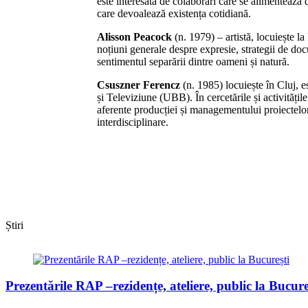
este interesată de colaborări care se alimentează 
care devoalează existența cotidiană.
Alisson Peacock
(n. 1979) – artistă, locuiește l
noțiuni generale despre expresie, strategii de do
sentimentul separării dintre oameni și natură.
Csuszner Ferencz
(n. 1985) locuiește în Cluj, e
și Televiziune (UBB). În cercetările și activitățile
aferente producției și managementului proiectelor
interdisciplinare.
Știri
Prezentările RAP –rezidențe, ateliere, public la Bucure