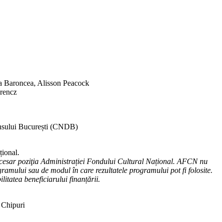
 Baroncea, Alisson Peacock
rencz
ansului București (CNDB)
țional.
cesar poziţia Administrației Fondului Cultural Național. AFCN nu
ramului sau de modul în care rezultatele programului pot fi folosite.
litatea beneficiarului finanțării.
 Chipuri