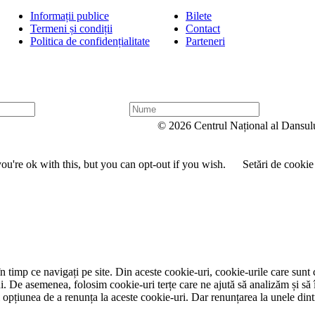
Informații publice
Bilete
Termeni și condiții
Contact
Politica de confidențialitate
Parteneri
N
u
© 2026 Centrul Național al Dansul
m
e
u're ok with this, but you can opt-out if you wish.
Setări de cookie
 timp ce navigați pe site. Din aceste cookie-uri, cookie-urile care sunt 
lui. De asemenea, folosim cookie-uri terțe care ne ajută să analizăm și să 
țiunea de a renunța la aceste cookie-uri. Dar renunțarea la unele dintr