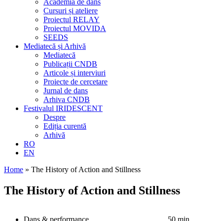
Academia de dans
Cursuri și ateliere
Proiectul RELAY
Proiectul MOVIDA
SEEDS
Mediatecă și Arhivă
Mediatecă
Publicații CNDB
Articole și interviuri
Proiecte de cercetare
Jurnal de dans
Arhiva CNDB
Festivalul IRIDESCENT
Despre
Ediția curentă
Arhivă
RO
EN
Home
»
The History of Action and Stillness
The History of Action and Stillness
Dans & performance
50 min.