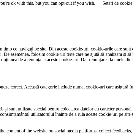
u're ok with this, but you can opt-out if you wish.
Setări de cookie
 timp ce navigați pe site. Din aceste cookie-uri, cookie-urile care sunt 
lui. De asemenea, folosim cookie-uri terțe care ne ajută să analizăm și să 
țiunea de a renunța la aceste cookie-uri. Dar renunțarea la unele dintr
neze corect. Această categorie include numai cookie-uri care asigură funcț
și sunt utilizate special pentru colectarea datelor cu caracter personal al
 consimțământul utilizatorului înainte de a rula aceste cookie-uri pe site
the content of the website on social media platforms, collect feedbacks, 