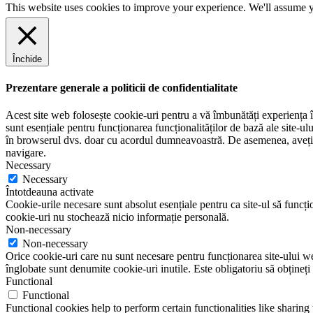
l
u
This website uses cookies to improve your experience. We'll assume yo
m
e
Închide
Prezentare generale a politicii de confidentialitate
Acest site web folosește cookie-uri pentru a vă îmbunătăți experiența în
sunt esențiale pentru funcționarea funcționalităților de bază ale site-u
în browserul dvs. doar cu acordul dumneavoastră. De asemenea, aveți op
navigare.
Necessary
Necessary
Întotdeauna activate
Cookie-urile necesare sunt absolut esențiale pentru ca site-ul să funcțio
cookie-uri nu stochează nicio informație personală.
Non-necessary
Non-necessary
Orice cookie-uri care nu sunt necesare pentru funcționarea site-ului web 
înglobate sunt denumite cookie-uri inutile. Este obligatoriu să obțineți
Functional
Functional
Functional cookies help to perform certain functionalities like sharing 