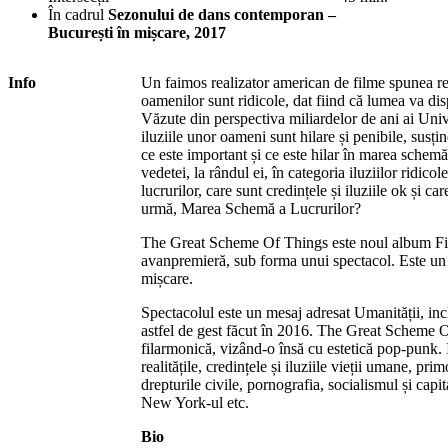
În cadrul
Sezonului de dans contemporan –
București în mișcare, 2017
Info
Un faimos realizator american de filme spunea re
oamenilor sunt ridicole, dat fiind că lumea va di
Văzute din perspectiva miliardelor de ani ai Unive
iluziile unor oameni sunt hilare și penibile, susți
ce este important și ce este hilar în marea schemă 
vedetei, la rândul ei, în categoria iluziilor ridic
lucrurilor, care sunt credințele și iluziile ok și ca
urmă, Marea Schemă a Lucrurilor?
The Great Scheme Of Things este noul album Fie
avanpremieră, sub forma unui spectacol. Este un 
mișcare.
Spectacolul este un mesaj adresat Umanității, in
astfel de gest făcut în 2016. The Great Scheme O
filarmonică, vizând-o însă cu estetică pop-punk. 
realitățile, credințele și iluziile vieții umane, pri
drepturile civile, pornografia, socialismul și cap
New York-ul etc.
Bio