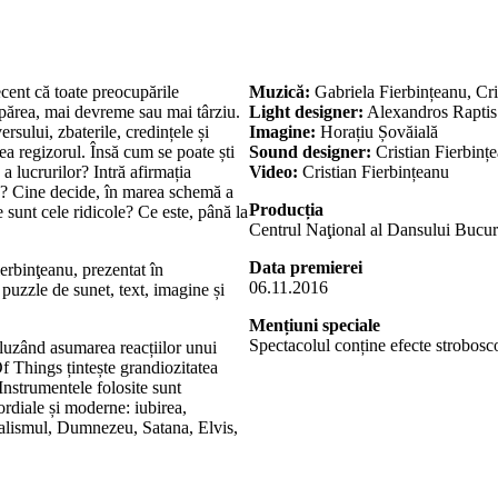
cent că toate preocupările
Muzică:
Gabriela Fierbințeanu, Cri
spărea, mai devreme sau mai târziu.
Light designer:
Alexandros Raptis
rsului, zbaterile, credințele și
Imagine:
Horațiu Șovăială
nea regizorul. Însă cum se poate ști
Sound designer:
Cristian Fierbinț
a lucrurilor? Intră afirmația
Video:
Cristian Fierbințeanu
ole? Cine decide, în marea schemă a
Producția
re sunt cele ridicole? Ce este, până la
Centrul Naţional al Dansului Bucur
Data premierei
rbinţeanu, prezentat în
06.11.2016
puzzle de sunet, text, imagine și
Mențiuni speciale
Spectacolul conține efecte strobosc
cluzând asumarea reacțiilor unui
f Things țintește grandiozitatea
Instrumentele folosite sunt
mordiale și moderne: iubirea,
italismul, Dumnezeu, Satana, Elvis,