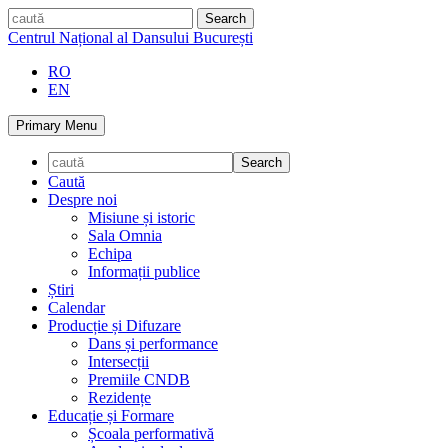
Skip
caută
to
Centrul Național al Dansului București
content
RO
EN
Primary Menu
Caută
Despre noi
Misiune și istoric
Sala Omnia
Echipa
Informații publice
Știri
Calendar
Producție și Difuzare
Dans și performance
Intersecții
Premiile CNDB
Rezidențe
Educație și Formare
Școala performativă