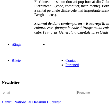
Fierbințeanu este un duo art-pop format din Gabri
Fierbințeanu (voce, computer, instrumente). Form
a cântat pe unele dintre cele mai importante sce
Berghain etc.).
Sezonul de dans contemporan – București în m
cultural este finanțat în cadrul Programului cult
catre Primaria Generala a Capitalei prin Cent
stânga
Bilete
Contact
Parteneri
Newsletter
E
P
m
r
a
e
Centrul Național al Dansului București
i
n