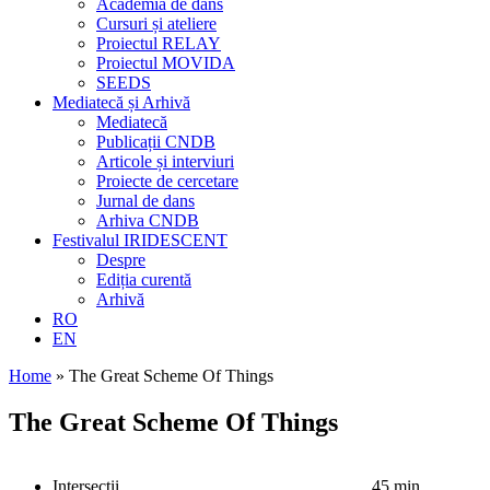
Academia de dans
Cursuri și ateliere
Proiectul RELAY
Proiectul MOVIDA
SEEDS
Mediatecă și Arhivă
Mediatecă
Publicații CNDB
Articole și interviuri
Proiecte de cercetare
Jurnal de dans
Arhiva CNDB
Festivalul IRIDESCENT
Despre
Ediția curentă
Arhivă
RO
EN
Home
»
The Great Scheme Of Things
The Great Scheme Of Things
Intersecții
45 min.