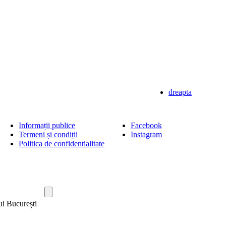
dreapta
Informații publice
Facebook
Termeni și condiții
Instagram
Politica de confidențialitate
ui București