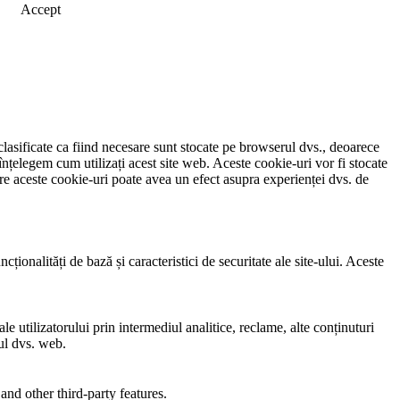
Accept
clasificate ca fiind necesare sunt stocate pe browserul dvs., deoarece
înțelegem cum utilizați acest site web. Aceste cookie-uri vor fi stocate
e aceste cookie-uri poate avea un efect asupra experienței dvs. de
ionalități de bază și caracteristici de securitate ale site-ului. Aceste
e utilizatorului prin intermediul analitice, reclame, alte conținuturi
-ul dvs. web.
and other third-party features.