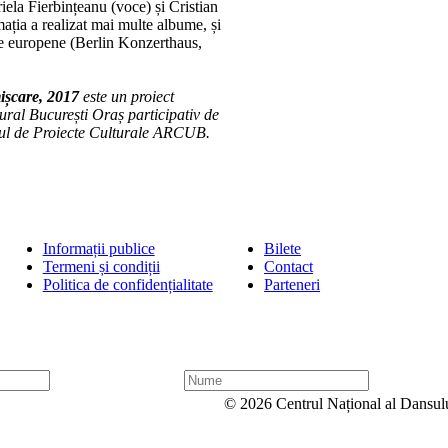
ela Fierbințeanu (voce) și Cristian
ația a realizat mai multe albume, și
ne europene (Berlin Konzerthaus,
ișcare, 2017
este un proiect
ural București Oraș participativ de
rul de Proiecte Culturale ARCUB.
Informații publice
Bilete
Termeni și condiții
Contact
Politica de confidențialitate
Parteneri
N
u
© 2026 Centrul Național al Dansul
m
e