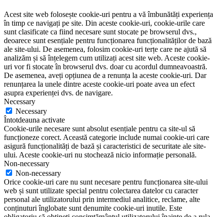
Acest site web folosește cookie-uri pentru a vă îmbunătăți experiența
în timp ce navigați pe site. Din aceste cookie-uri, cookie-urile care
sunt clasificate ca fiind necesare sunt stocate pe browserul dvs.,
deoarece sunt esențiale pentru funcționarea funcționalităților de bază
ale site-ului. De asemenea, folosim cookie-uri terțe care ne ajută să
analizăm și să înțelegem cum utilizați acest site web. Aceste cookie-
uri vor fi stocate în browserul dvs. doar cu acordul dumneavoastră.
De asemenea, aveți opțiunea de a renunța la aceste cookie-uri. Dar
renunțarea la unele dintre aceste cookie-uri poate avea un efect
asupra experienței dvs. de navigare.
Necessary
Necessary
Întotdeauna activate
Cookie-urile necesare sunt absolut esențiale pentru ca site-ul să
funcționeze corect. Această categorie include numai cookie-uri care
asigură funcționalități de bază și caracteristici de securitate ale site-
ului. Aceste cookie-uri nu stochează nicio informație personală.
Non-necessary
Non-necessary
Orice cookie-uri care nu sunt necesare pentru funcționarea site-ului
web și sunt utilizate special pentru colectarea datelor cu caracter
personal ale utilizatorului prin intermediul analitice, reclame, alte
conținuturi înglobate sunt denumite cookie-uri inutile. Este
obligatoriu să obțineți consimțământul utilizatorului înainte de a rula