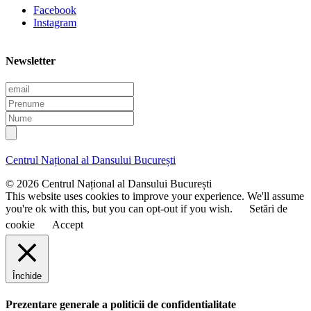
Facebook
Instagram
Newsletter
E
m
P
a
r
N
i
e
u
l
n
m
u
e
Centrul Național al Dansului București
m
e
© 2026 Centrul Național al Dansului București
This website uses cookies to improve your experience. We'll assume
you're ok with this, but you can opt-out if you wish.
Setări de
cookie
Accept
Închide
Prezentare generale a politicii de confidentialitate