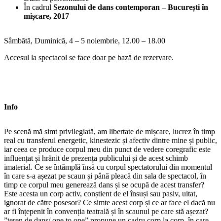
În cadrul
Sezonului de dans contemporan – București în
mișcare, 2017
Sâmbătă, Duminică, 4 – 5 noiembrie, 12.00 – 18.00
Accesul la spectacol se face doar pe bază de rezervare.
Info
Pe scenă mă simt privilegiată, am libertate de mișcare, lucrez în timp
real cu transferul energetic, kinestezic și afectiv dintre mine și public,
iar ceea ce produce corpul meu din punct de vedere coregrafic este
influențat și hrănit de prezența publicului și de acest schimb
imaterial. Ce se întâmplă însă cu corpul spectatorului din momentul
în care s-a așezat pe scaun și până pleacă din sala de spectacol, în
timp ce corpul meu generează dans și se ocupă de acest transfer?
Este acesta un corp activ, conștient de el însuși sau pasiv, uitat,
ignorat de către posesor? Ce simte acest corp și ce ar face el dacă nu
ar fi înțepenit în convenția teatrală și în scaunul pe care stă așezat?
”teren de dans/ one to one” propune un cadru corp la corp, în care