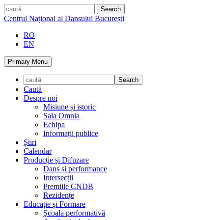
Skip
caută
to
Centrul Național al Dansului București
content
RO
EN
Primary Menu
Caută
Despre noi
Misiune și istoric
Sala Omnia
Echipa
Informații publice
Știri
Calendar
Producție și Difuzare
Dans și performance
Intersecții
Premiile CNDB
Rezidențe
Educație și Formare
Școala performativă