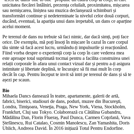
unicitatea fiecărei întâlniri, prezența celuilalt, proximitatea, mișcarea
sau nemișcarea, liniștea sau muzica declanșează schimburi și
transformări continue și nedeterminate la nivelul celor două corpuri,
ducând, eventual, la apariția unui dans irepetabil, un dans ce aparține
acelui moment.
Pe terenul de dans nu trebuie să faci nimic, dar dacă simți, poți face
orice. De exemplu, mă poți însoți în mișcare în cazul în care corpul
tău simte să facă acest lucru, urmându-ți impulsurile și reacționând.
Fiind vorba despre o experiență corp la corp în care vederea mea
este aproape total suprimată tocmai pentru a facilita construirea unei
relații corporale în afara unui contact vizual dar și pentru a-ți asigura
intimitate și libertate deplină, te încurajez să fii mai mult în corp
decât în cap. Pentru început te invit să intri pe terenul de dans și să te
așezi pe scaun.
Bio
Mihaela Dancs dansează în teatre, apartamente, galerii de artă,
fabrici, biserici, studiouri de dans, poduri, muzee din Bucureşti,
Londra, Timişoara, Veneţia, Praga, New York, Viena, Stockholm,
Frankfurt, Cluj sau Tokyo. Colaborează cu Cătălina Gubandru,
Mădălina Dan, Florin Flueraș, Paul Dunca, Carmen Coţofană, Vava
Ștefănescu, Rui Catalao, Cosmin Manolescu, Zan Yamashita, Doris
Uhlich, Andreea David. În 2016 inițiază Totul Pentru Endorfine.