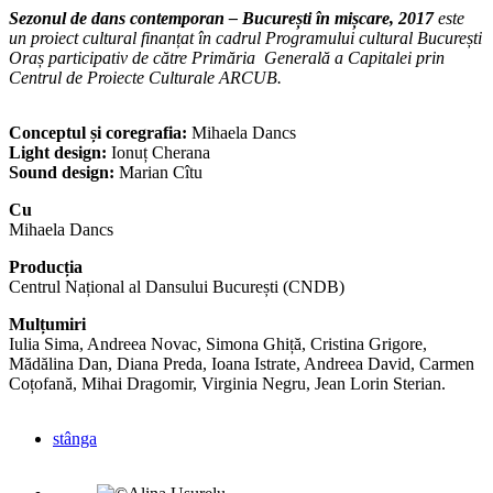
Sezonul de dans contemporan – București în mișcare, 2017
este
un proiect cultural finanțat în cadrul Programului cultural București
Oraș participativ de către Primăria Generală a Capitalei prin
Centrul de Proiecte Culturale ARCUB.
Conceptul și coregrafia:
Mihaela Dancs
Light design:
Ionuț Cherana
Sound design:
Marian Cîtu
Cu
Mihaela Dancs
Producția
Centrul Național al Dansului București (CNDB)
Mulțumiri
Iulia Sima, Andreea Novac, Simona Ghiță, Cristina Grigore,
Mădălina Dan, Diana Preda, Ioana Istrate, Andreea David, Carmen
Coțofană, Mihai Dragomir, Virginia Negru, Jean Lorin Sterian.
stânga