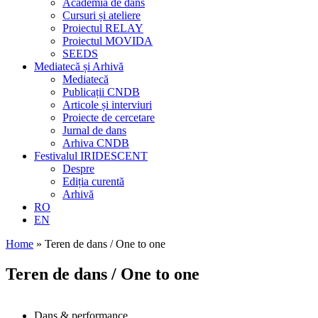
Academia de dans
Cursuri și ateliere
Proiectul RELAY
Proiectul MOVIDA
SEEDS
Mediatecă și Arhivă
Mediatecă
Publicații CNDB
Articole și interviuri
Proiecte de cercetare
Jurnal de dans
Arhiva CNDB
Festivalul IRIDESCENT
Despre
Ediția curentă
Arhivă
RO
EN
Home
»
Teren de dans / One to one
Teren de dans / One to one
Dans & performance