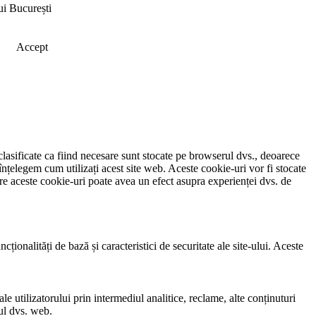
ui București
Accept
clasificate ca fiind necesare sunt stocate pe browserul dvs., deoarece
înțelegem cum utilizați acest site web. Aceste cookie-uri vor fi stocate
e aceste cookie-uri poate avea un efect asupra experienței dvs. de
ionalități de bază și caracteristici de securitate ale site-ului. Aceste
e utilizatorului prin intermediul analitice, reclame, alte conținuturi
-ul dvs. web.