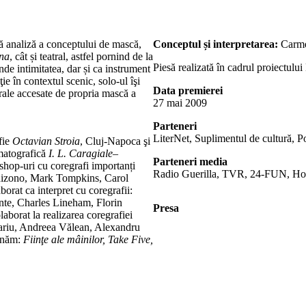
tă analiză a conceptului de mască,
Conceptul și interpretarea:
Carme
na
, cât și teatral, astfel pornind de la
Piesă realizată în cadrul proiectul
de intimitatea, dar și ca instrument
ie în contextul scenic, solo-ul îşi
Data premierei
rale accesate de propria mască a
27 mai 2009
Parteneri
LiterNet, Suplimentul de cultură, Po
fie
Octavian Stroia
, Cluj-Napoca şi
ematografică
I. L. Caragiale
–
Parteneri media
kshop-uri cu coregrafi importanți
Radio Guerilla, TVR, 24-FUN, Ho
hizono, Mark Tompkins, Carol
rat ca interpret cu coregrafii:
nte, Charles Lineham, Florin
Presa
borat la realizarea coregrafiei
nariu, Andreea Vălean, Alexandru
ionăm:
Fiinţe ale mâinilor, Take Five,