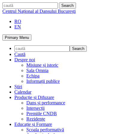
Skip
caută
to
Centrul Național al Dansului București
content
RO
EN
Primary Menu
Caută
Despre noi
Misiune și istoric
Sala Omnia
Echipa
Informații publice
Știri
Calendar
Producție și Difuzare
Dans și performance
Intersecții
Premiile CNDB
Rezidențe
Educație și Formare
Școala performativă