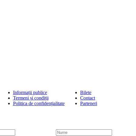
Informații publice
Bilete
Termeni și condiții
Contact
Politica de confidențialitate
Parteneri
N