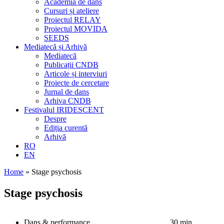
Academia de dans
Cursuri și ateliere
Proiectul RELAY
Proiectul MOVIDA
SEEDS
Mediatecă și Arhivă
Mediatecă
Publicații CNDB
Articole și interviuri
Proiecte de cercetare
Jurnal de dans
Arhiva CNDB
Festivalul IRIDESCENT
Despre
Ediția curentă
Arhivă
RO
EN
Home
»
Stage psychosis
Stage psychosis
Dans & performance
30 min.