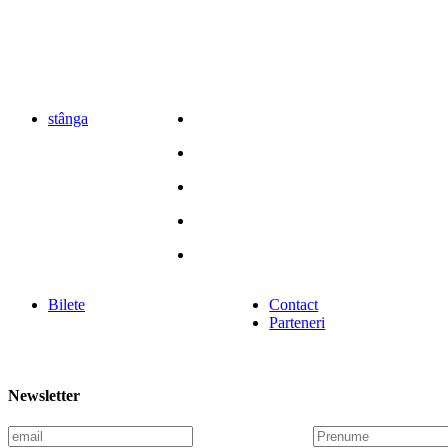
stânga
Bilete
Contact
Parteneri
Newsletter
E
P