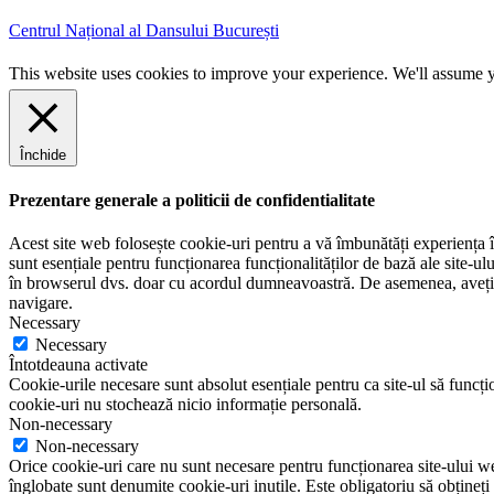
m
r
a
e
Centrul Național al Dansului București
i
n
l
u
This website uses cookies to improve your experience. We'll assume yo
m
e
Închide
Prezentare generale a politicii de confidentialitate
Acest site web folosește cookie-uri pentru a vă îmbunătăți experiența în
sunt esențiale pentru funcționarea funcționalităților de bază ale site-u
în browserul dvs. doar cu acordul dumneavoastră. De asemenea, aveți op
navigare.
Necessary
Necessary
Întotdeauna activate
Cookie-urile necesare sunt absolut esențiale pentru ca site-ul să funcțio
cookie-uri nu stochează nicio informație personală.
Non-necessary
Non-necessary
Orice cookie-uri care nu sunt necesare pentru funcționarea site-ului web 
înglobate sunt denumite cookie-uri inutile. Este obligatoriu să obțineți