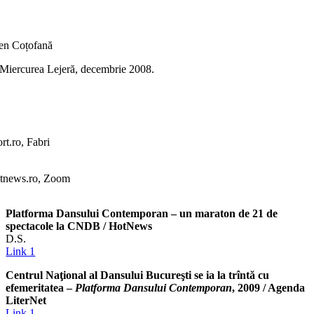
n Coțofană
ui Miercurea Lejeră, decembrie 2008.
rt.ro, Fabri
tnews.ro, Zoom
Platforma Dansului Contemporan – un maraton de 21 de
spectacole la CNDB / HotNews
D.S.
Link 1
Centrul Naţional al Dansului Bucureşti se ia la trîntă cu
efemeritatea –
Platforma Dansului Contemporan
, 2009 / Agenda
LiterNet
Link 1