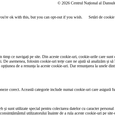
u
© 2026 Centrul Național al Dansul
m
e
u're ok with this, but you can opt-out if you wish.
Setări de cookie
 timp ce navigați pe site. Din aceste cookie-uri, cookie-urile care sunt 
lui. De asemenea, folosim cookie-uri terțe care ne ajută să analizăm și să 
țiunea de a renunța la aceste cookie-uri. Dar renunțarea la unele dintr
neze corect. Această categorie include numai cookie-uri care asigură funcț
și sunt utilizate special pentru colectarea datelor cu caracter personal al
 consimțământul utilizatorului înainte de a rula aceste cookie-uri pe site