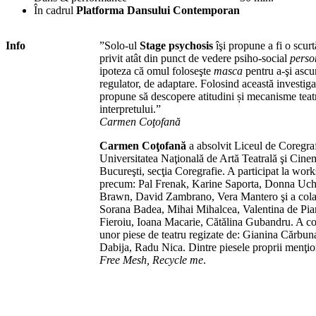
În cadrul
Platforma Dansului Contemporan
Info
”Solo-ul
Stage psychosis
îşi propune a fi o scur
privit atât din punct de vedere psiho-social
perso
ipoteza că omul foloseşte
masca
pentru a-şi ascun
regulator, de adaptare. Folosind această investigaţ
propune să descopere atitudini și mecanisme teat
interpretului.”
Carmen Coţofană
Carmen Coţofană
a absolvit Liceul de Coregra
Universitatea Naţională de Artă Teatrală şi Cin
Bucureşti, secţia Coregrafie. A participat la wor
precum: Pal Frenak, Karine Saporta, Donna Uc
Brawn, David Zambrano, Vera Mantero şi a colabo
Sorana Badea, Mihai Mihalcea, Valentina de Pia
Fieroiu, Ioana Macarie, Cătălina Gubandru. A cola
unor piese de teatru regizate de: Gianina Cărbu
Dabija, Radu Nica. Dintre piesele proprii menţ
Free Mesh, Recycle me
.