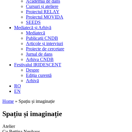
Academia de dans
Cursuri și ateliere
Proiectul RELAY
Proiectul MOVIDA
SEEDS
Mediatecă și Arhivă
Mediatecă
Publicații CNDB
Articole și interviuri
Proiecte de cercetare
Jurnal de dans
Arhiva CNDB
Festivalul IRIDESCENT
Despre
Ediția curentă
Arhivă
RO
EN
Home
»
Spațiu și imaginație
Spațiu și imaginație
Atelier
Cu Bettina Neuhaus