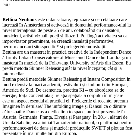
tău?
Bettina Neuhaus
este o dansatoare, regizoare și cercetătoare care
lucrează în Amsterdam și activează în domeniul performance-ului la
nivel internațional de peste 25 de ani, colaborând cu dansatori,
muzicieni, artiști vizuali, poeți și filozofi. Pe lângă activitatea sa ca
improvizator proeminent, ea creează instalații performative,
performance-uri site-specific* și prelegeri/demonstrații.
Bettina are un masterat în practică creativă de la Independent Dance
/ Trinity Laban Conservatoire of Music and Dance din Londra și un
masterat în muzică de la Folkwang University of Arts din Essen. Ea
predă metoda Skinner Releasing atât la nivel începător, cât și la
intermediar.
Bettina predă metodele Skinner Releasing și Instant Composition în
mod extensiv la mari academii, festivaluri și studiouri din Europa și
America de Sud. De asemenea, practica Ki – cu abordarea sa de
energie, forță concentrată și relația spațială a corpului în mișcare –
este un aspect esențial al practicii ei. Prelegerile ei recente, precum
Imaginea în derulare/ The unfolding image și Dansul ca o dăruire
către spațiu/ Dance as a dedication to space, au fost prezentate în
Austria, Germania, Franța, Elveția și Paraguay. În 2014, alături de
Ursula Sabatin, ea a inițiat TanzuferInternational, o platformă pentru
performance-uri de dans și muzică; producțiile SWIFT și plot au fost
prezentate în mai multe țări din Europa.