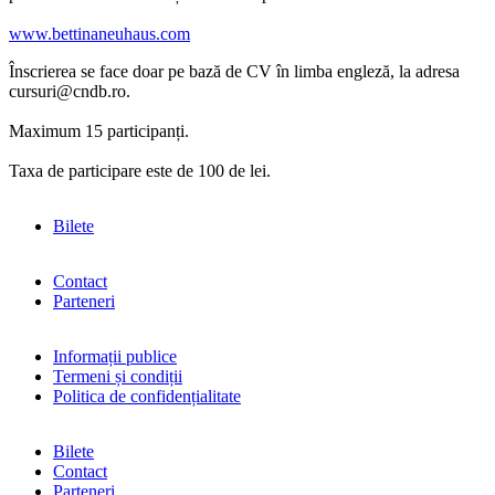
www.bettinaneuhaus.com
Înscrierea se face doar pe bază de CV în limba engleză, la adresa
cursuri@cndb.ro.
Maximum 15 participanți.
Taxa de participare este de 100 de lei.
Bilete
Contact
Parteneri
Informații publice
Termeni și condiții
Politica de confidențialitate
Bilete
Contact
Parteneri