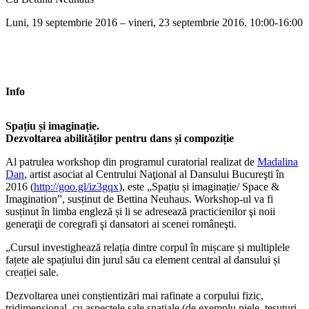
Luni, 19 septembrie 2016 – vineri, 23 septembrie 2016, 10:00-16:00
Info
Spațiu și imaginație.
Dezvoltarea abilităților pentru dans și compoziție
Al patrulea workshop din programul curatorial realizat de
Madalina
Dan
, artist asociat al Centrului Naţional al Dansului Bucureşti în
2016 (
http://goo.gl/iz3gqx
), este „Spațiu și imaginație/ Space &
Imagination”, susținut de Bettina Neuhaus. Workshop-ul va fi
susținut în limba engleză și li se adresează practicienilor şi noii
generaţii de coregrafi şi dansatori ai scenei româneşti.
„Cursul investighează relația dintre corpul în mișcare și multiplele
fațete ale spațiului din jurul său ca element central al dansului și
creației sale.
Dezvoltarea unei conștientizări mai rafinate a corpului fizic,
tridimensional, cu aspectele sale spațiale (de exemplu piele, țesuturi,