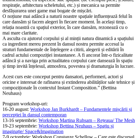
respirație, arhitectura scheletului, etc.) și mecanica sa permite
desfășurarea unei game mai bogate de mișcări.
O noțiune mai adâncă a naturii noastre spațiale influențează felul în
care dansăm și facem alegeri în fiecare moment. În același timp,
relația noastră cu spațiul exterior, în care dansăm, rezonează cu o
mai mare claritate.
A asculta cu ajutorul corpului și al minții natura dinamică a spațiului
ca ingredient mereu prezent în dansul nostru permite accesul la
straturi fundamentale de înțelegere a citirii, alegerii și editării în
cadrul actului compoziției instantanee. A fi ancorat într-o fizicalitate
adâncă și a naviga prin actualitatea corpului care dansează în spațiu
și timp invită înțelesul, atmosfera, povestea și dramaturgia în lucrare.
Acest curs este conceput pentru dansatori, performeri, actori și
oricine e interesat de rafinarea și extinderea abilităților sale tehnice și
compoziționale în contextul Instant Composition.” (Bettina
Neuhaus)
Program workshop-uri:
16-20 august:
Workshop Jan Burkhardt – Fundamentele mișcării și
percepției în dansul contemporan
13-16 septembrie:
Workshop Martina Ruhsam – Rețeaua/ The Mesh
19-23 septembrie:
Workshop Bettina Neuhaus – Spațiu și
imaginație/ Space&Imagination
7-9 octombrie: Workshop Constanze Schellow – Care este discursul