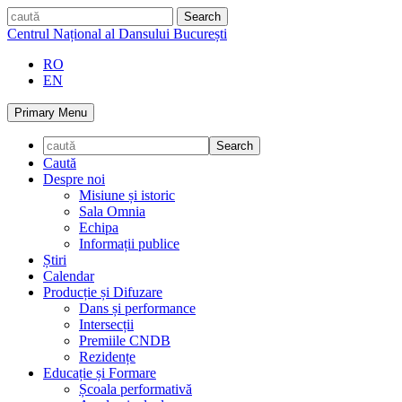
Skip
caută
to
Centrul Național al Dansului București
content
RO
EN
Primary Menu
Caută
Despre noi
Misiune și istoric
Sala Omnia
Echipa
Informații publice
Știri
Calendar
Producție și Difuzare
Dans și performance
Intersecții
Premiile CNDB
Rezidențe
Educație și Formare
Școala performativă