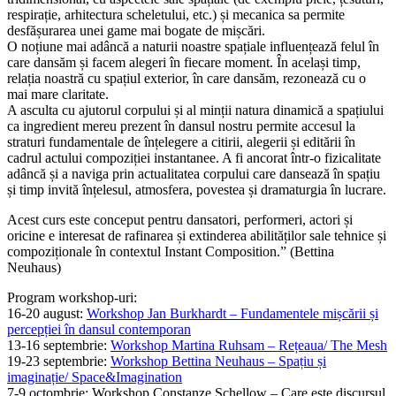
respirație, arhitectura scheletului, etc.) și mecanica sa permite
desfășurarea unei game mai bogate de mișcări.
O noțiune mai adâncă a naturii noastre spațiale influențează felul în
care dansăm și facem alegeri în fiecare moment. În același timp,
relația noastră cu spațiul exterior, în care dansăm, rezonează cu o
mai mare claritate.
A asculta cu ajutorul corpului și al minții natura dinamică a spațiului
ca ingredient mereu prezent în dansul nostru permite accesul la
straturi fundamentale de înțelegere a citirii, alegerii și editării în
cadrul actului compoziției instantanee. A fi ancorat într-o fizicalitate
adâncă și a naviga prin actualitatea corpului care dansează în spațiu
și timp invită înțelesul, atmosfera, povestea și dramaturgia în lucrare.
Acest curs este conceput pentru dansatori, performeri, actori și
oricine e interesat de rafinarea și extinderea abilităților sale tehnice și
compoziționale în contextul Instant Composition.” (Bettina
Neuhaus)
Program workshop-uri:
16-20 august:
Workshop Jan Burkhardt – Fundamentele mișcării și
percepției în dansul contemporan
13-16 septembrie:
Workshop Martina Ruhsam – Rețeaua/ The Mesh
19-23 septembrie:
Workshop Bettina Neuhaus – Spațiu și
imaginație/ Space&Imagination
7-9 octombrie: Workshop Constanze Schellow – Care este discursul