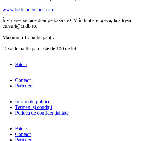
www.bettinaneuhaus.com
Înscrierea se face doar pe bază de CV în limba engleză, la adresa
cursuri@cndb.ro.
Maximum 15 participanți.
Taxa de participare este de 100 de lei.
Bilete
Contact
Parteneri
Informații publice
Termeni și condiții
Politica de confidențialitate
Bilete
Contact
Parteneri