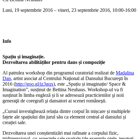
Luni, 19 septembrie 2016 – vineri, 23 septembrie 2016, 10:00-16:00
Info
Spațiu și imaginație.
Dezvoltarea abilităților pentru dans și compoziție
Al patrulea workshop din programul curatorial realizat de
Madalina
Dan
, artist asociat al Centrului Naţional al Dansului Bucureşti în
2016 (
http://goo.gl/iz3gqx
), este „Spațiu și imaginație/ Space &
Imagination”, susținut de Bettina Neuhaus. Workshop-ul va fi
susținut în limba engleză și li se adresează practicienilor şi noii
generaţii de coregrafi şi dansatori ai scenei româneşti.
„Cursul investighează relația dintre corpul în mișcare și multiplele
fațete ale spațiului din jurul său ca element central al dansului și
creației sale.
Dezvoltarea unei conștientizări mai rafinate a corpului fizic,
tridimensional, cu aspectele sale spațiale (de exemplu piele, țesuturi,