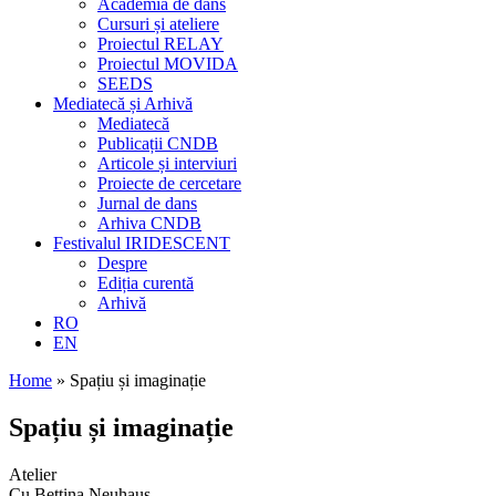
Academia de dans
Cursuri și ateliere
Proiectul RELAY
Proiectul MOVIDA
SEEDS
Mediatecă și Arhivă
Mediatecă
Publicații CNDB
Articole și interviuri
Proiecte de cercetare
Jurnal de dans
Arhiva CNDB
Festivalul IRIDESCENT
Despre
Ediția curentă
Arhivă
RO
EN
Home
»
Spațiu și imaginație
Spațiu și imaginație
Atelier
Cu Bettina Neuhaus