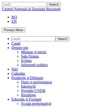
Skip
caută
to
Centrul Național al Dansului București
content
RO
EN
Primary Menu
Caută
Despre noi
Misiune și istoric
Sala Omnia
Echipa
Informații publice
Știri
Calendar
Producție și Difuzare
Dans și performance
Intersecții
Premiile CNDB
Rezidențe
Educație și Formare
Școala performativă