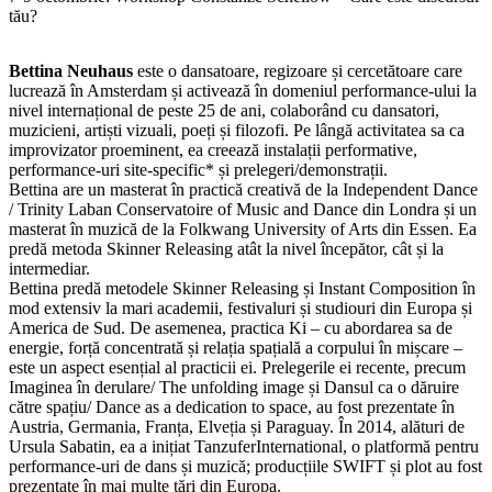
tău?
Bettina Neuhaus
este o dansatoare, regizoare și cercetătoare care
lucrează în Amsterdam și activează în domeniul performance-ului la
nivel internațional de peste 25 de ani, colaborând cu dansatori,
muzicieni, artiști vizuali, poeți și filozofi. Pe lângă activitatea sa ca
improvizator proeminent, ea creează instalații performative,
performance-uri site-specific* și prelegeri/demonstrații.
Bettina are un masterat în practică creativă de la Independent Dance
/ Trinity Laban Conservatoire of Music and Dance din Londra și un
masterat în muzică de la Folkwang University of Arts din Essen. Ea
predă metoda Skinner Releasing atât la nivel începător, cât și la
intermediar.
Bettina predă metodele Skinner Releasing și Instant Composition în
mod extensiv la mari academii, festivaluri și studiouri din Europa și
America de Sud. De asemenea, practica Ki – cu abordarea sa de
energie, forță concentrată și relația spațială a corpului în mișcare –
este un aspect esențial al practicii ei. Prelegerile ei recente, precum
Imaginea în derulare/ The unfolding image și Dansul ca o dăruire
către spațiu/ Dance as a dedication to space, au fost prezentate în
Austria, Germania, Franța, Elveția și Paraguay. În 2014, alături de
Ursula Sabatin, ea a inițiat TanzuferInternational, o platformă pentru
performance-uri de dans și muzică; producțiile SWIFT și plot au fost
prezentate în mai multe țări din Europa.