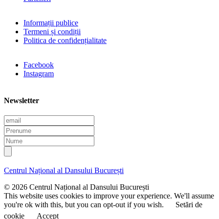
Informații publice
Termeni și condiții
Politica de confidențialitate
Facebook
Instagram
Newsletter
E
m
P
a
r
N
i
e
u
l
n
m
u
e
Centrul Național al Dansului București
m
e
© 2026 Centrul Național al Dansului București
This website uses cookies to improve your experience. We'll assume
you're ok with this, but you can opt-out if you wish.
Setări de
cookie
Accept