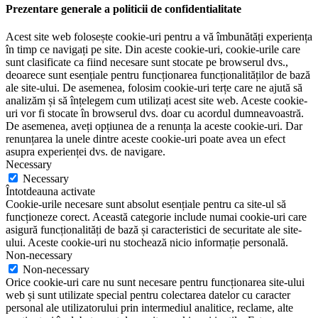
Prezentare generale a politicii de confidentialitate
Acest site web folosește cookie-uri pentru a vă îmbunătăți experiența
în timp ce navigați pe site. Din aceste cookie-uri, cookie-urile care
sunt clasificate ca fiind necesare sunt stocate pe browserul dvs.,
deoarece sunt esențiale pentru funcționarea funcționalităților de bază
ale site-ului. De asemenea, folosim cookie-uri terțe care ne ajută să
analizăm și să înțelegem cum utilizați acest site web. Aceste cookie-
uri vor fi stocate în browserul dvs. doar cu acordul dumneavoastră.
De asemenea, aveți opțiunea de a renunța la aceste cookie-uri. Dar
renunțarea la unele dintre aceste cookie-uri poate avea un efect
asupra experienței dvs. de navigare.
Necessary
Necessary
Întotdeauna activate
Cookie-urile necesare sunt absolut esențiale pentru ca site-ul să
funcționeze corect. Această categorie include numai cookie-uri care
asigură funcționalități de bază și caracteristici de securitate ale site-
ului. Aceste cookie-uri nu stochează nicio informație personală.
Non-necessary
Non-necessary
Orice cookie-uri care nu sunt necesare pentru funcționarea site-ului
web și sunt utilizate special pentru colectarea datelor cu caracter
personal ale utilizatorului prin intermediul analitice, reclame, alte