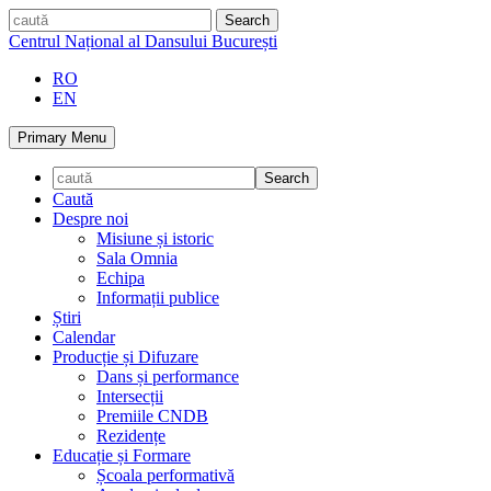
Skip
caută
to
Centrul Național al Dansului București
content
RO
EN
Primary Menu
Caută
Despre noi
Misiune și istoric
Sala Omnia
Echipa
Informații publice
Știri
Calendar
Producție și Difuzare
Dans și performance
Intersecții
Premiile CNDB
Rezidențe
Educație și Formare
Școala performativă