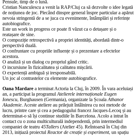
Pensule, timp de o lună.
Cristian Nanculescu a venit la RAP/Cluj ca să dezvolte o idee legată
de noțiunea de joc. Plecând dinspre general înspre particular a apărut
nevoia stringentă de a se juca cu evenimente, întâmplări și referințe
autobiografice.
Este un work in progress ce poate fi văzut ca o detașare și o
reatașare de sine.
O compoziție retrospectivă a propriei identități, abordată dintr-o
perspectivă duală.
O confruntare cu propriile influențe și o prezentare a efectelor
acestora.
O analiză și un dialog cu propriul gând critic.
O incursiune în fizicalitatea și calitatea mișcării.
O experiență ambiguă și iresponsabilă.
Un joc al contrastelor cu elemente autobiografice.
Oana Mardare
a terminat Actoria la Cluj, în 2009. În vara aceluiași
an, a participat la programul
Atelierele internaționale Eugen
Ionescu
, Burghausen (Germania), organizate la Școala
Athanor
Akademie
. Aceste ateliere au prilejuit întâlnirea cu noi metode de
lucru, printre care și cea a pedagogului francez Jacques-Lecoq și au
determinat-o să își continue studiile în Barcelona. Acolo a intrat în
contact cu o zona multiculturală independentă, prin intermediul
companiei de teatru
45Tallers
(Atelier 45). Reîntoarsă în Cluj din
2013, inițiază proiectul
Reactor de creație și experiment
, un spațiu