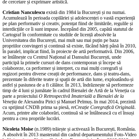
de cercetare și exprimare artistică.
Cristian Nanculescu
există din 1984 la București și nu numai.
Acumulează în perioada copilăriei și adolescenței o vastă experiență
pe plan performativ și creativ, potențat fiind de limitările, regulile și
interdicțiile ce îi sunt impuse. Începând din 2005, capătă statutul de
Cartograf în conformitate cu studiile de licență absolvite la
Universitatea din București, mai mult sau mai puțin pe baza
propriilor convingeri și continuă să existe, făcând hărți până în 2010,
în paralel, implicat fiind, în proiecte de artă performativă. Din 2006,
se întâlnește cu Centrul Național al Dansului București, unde
participă la primele cursuri de dans contemporan și începe să
colaboreze, ca performer și interpret, cu mai mulți coregrafi și
regizori pentru diverse creații de performance, dans și teatru-dans,
prezentate în diferite teatre și spații de artă din lume, exploatându-și
astfel și pasiunea de a fi călător. În 2013, îndrăznește să performeze
timp de 4 luni și jumătate în cadrul Bienalei de Artă de la Veneția ca
parte a proiectului
O Retrospectivă Imaterială a Bienalei de la
Veneția
de Alexandra Pirici și Manuel Pelmuș. In mai 2014, prezintă
cu sprijinul CNDB prima sa piesă,
reCreație Coregrafică Originală
.
Acum, printre alte colaborări, continuă să se întâlnească cu el însuși
pentru a crea propriile lucrări.
Nicoleta Moise
(n.1989) trăiește și activează în București, România.
A absolvit în 2013 masteratul din cadrul departamentului Foto-Video