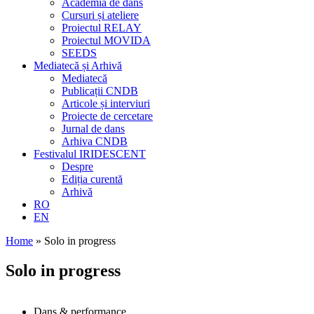
Academia de dans
Cursuri și ateliere
Proiectul RELAY
Proiectul MOVIDA
SEEDS
Mediatecă și Arhivă
Mediatecă
Publicații CNDB
Articole și interviuri
Proiecte de cercetare
Jurnal de dans
Arhiva CNDB
Festivalul IRIDESCENT
Despre
Ediția curentă
Arhivă
RO
EN
Home
»
Solo in progress
Solo in progress
Dans & performance