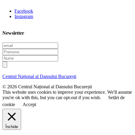
Facebook
Instagram
Newsletter
E
m
P
a
r
N
i
e
u
l
n
m
u
e
Centrul Național al Dansului București
m
e
© 2026 Centrul Național al Dansului București
This website uses cookies to improve your experience. We'll assume
you're ok with this, but you can opt-out if you wish.
Setări de
cookie
Accept
Închide