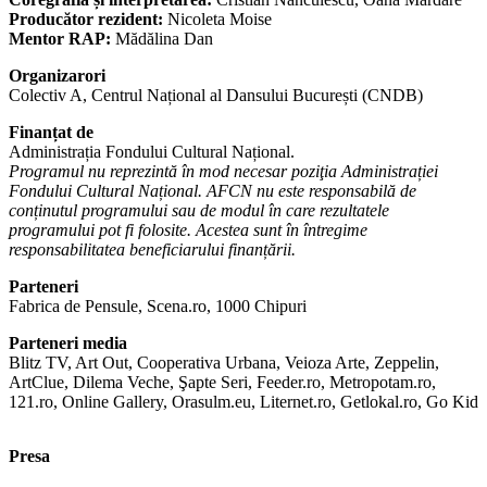
Producător rezident:
Nicoleta Moise
Mentor RAP:
Mădălina Dan
Organizarori
Colectiv A, Centrul Național al Dansului București (CNDB)
Finanțat de
Administrația Fondului Cultural Național.
Programul nu reprezintă în mod necesar poziţia Administrației
Fondului Cultural Național. AFCN nu este responsabilă de
conținutul programului sau de modul în care rezultatele
programului pot fi folosite. Acestea sunt în întregime
responsabilitatea beneficiarului finanțării.
Parteneri
Fabrica de Pensule, Scena.ro, 1000 Chipuri
Parteneri media
Blitz TV, Art Out, Cooperativa Urbana, Veioza Arte, Zeppelin,
ArtClue, Dilema Veche, Şapte Seri, Feeder.ro, Metropotam.ro,
121.ro, Online Gallery, Orasulm.eu, Liternet.ro, Getlokal.ro, Go Kid
Presa