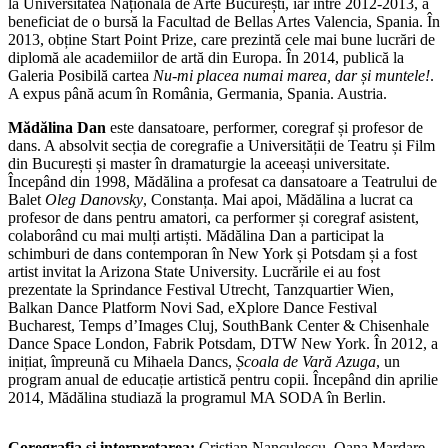
la Universitatea Națională de Arte București, iar între 2012-2013, a
beneficiat de o bursă la Facultad de Bellas Artes Valencia, Spania. În
2013, obține Start Point Prize, care prezintă cele mai bune lucrări de
diplomă ale academiilor de artă din Europa. În 2014, publică la
Galeria Posibilă cartea
Nu-mi placea numai marea, dar și muntele!
.
A expus până acum în România, Germania, Spania. Austria.
Mădălina Dan
este dansatoare, performer, coregraf și profesor de
dans. A absolvit secția de coregrafie a Universității de Teatru și Film
din București și master în dramaturgie la aceeași universitate.
Începând din 1998, Mădălina a profesat ca dansatoare a Teatrului de
Balet
Oleg Danovsky
, Constanța. Mai apoi, Mădălina a lucrat ca
profesor de dans pentru amatori, ca performer și coregraf asistent,
colaborând cu mai mulți artiști. Mădălina Dan a participat la
schimburi de dans contemporan în New York și Potsdam și a fost
artist invitat la Arizona State University. Lucrările ei au fost
prezentate la Sprindance Festival Utrecht, Tanzquartier Wien,
Balkan Dance Platform Novi Sad, eXplore Dance Festival
Bucharest, Temps d’Images Cluj, SouthBank Center & Chisenhale
Dance Space London, Fabrik Potsdam, DTW New York. În 2012, a
inițiat, împreună cu Mihaela Dancs,
Școala de Vară Azuga
, un
program anual de educație artistică pentru copii. Începând din aprilie
2014, Mădălina studiază la programul MA SODA în Berlin.
Coregrafia și interpretarea:
Cristian Nanculescu, Oana Mardare